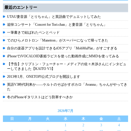
最近のエントリー
UTAU妻音源「とりちゃん」と英語曲でデュエットしてみた
追悼コンサート「Concert for Tori-chan」と妻音源「とりちゃん」
一筆書きで結ばれたペンとベッド
てのひらメロトロン「Manetron」がスーパーになって帰ってきた
自分の楽器アプリを設計できるiOSアプリ「MobMuPlat」がすごすぎる
iPhoneでiVOCALOID蒼姫ラピスを使った動画作成にMMDを使ってみる
【予告】クリプトン・フューチャー・メディアの佐々木渉さんにインタビュ
ーしてきました【KAITO V3】
2013年1月、ONETOPI公式ブログを開設します
英語V3時代到来か――ケルトのそばかすボカロ「Avanna」ちゃんがやってき
た
冬のiPhoneギタリストはどう防寒すべきか
2026年7月
日
月
火
水
木
金
土
1
2
3
4