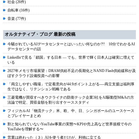
社会 (26件)
自転車 (16件)
音楽 (77件)
オルタナティブ・ブログ 最新の投稿
今騒がれているAIデータセンターとはいったい何なのか?!! 10分でわかるAI
データセンターの話
LinkedInで見る「鎖国」する日本 ― でも、世界で輝く日本人は確実に増えて
いる
2027年メモリ市場展望：DRAM供給不足の長期化とNAND Flash供給緩和が及
ぼすクラウド設備投資への影響
「両立しやすい職場」で定着意向が44.9ポイント上がる----両立支援は福利厚
生ではなく、リテンション戦略である
三菱電機が買収すべきウクライナの防衛テック企業3社をAI駆動型M&Aの方
法論で特定、買収金額を割り出すケーススタディ
フィジカルAI「物流テック」米、欧、中、日、シンガポールのユースケース
とプレイヤーまとめ
割と知られていないYouTube事業の実態〜KPIや売上高など世界規模で今の
YouTubeを理解する〜
営業は終わった（３）AIを使う者だけが、利他に立てる