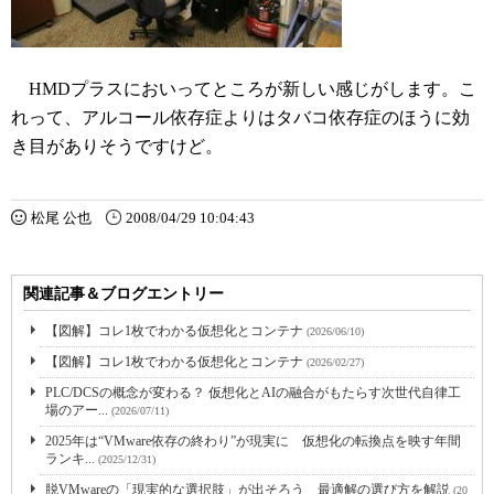
HMDプラスにおいってところが新しい感じがします。こ
れって、アルコール依存症よりはタバコ依存症のほうに効
き目がありそうですけど。
松尾 公也
2008/04/29 10:04:43
関連記事＆ブログエントリー
【図解】コレ1枚でわかる仮想化とコンテナ
(2026/06/10)
【図解】コレ1枚でわかる仮想化とコンテナ
(2026/02/27)
PLC/DCSの概念が変わる？ 仮想化とAIの融合がもたらす次世代自律工
場のアー...
(2026/07/11)
2025年は“VMware依存の終わり”が現実に 仮想化の転換点を映す年間
ランキ...
(2025/12/31)
脱VMwareの「現実的な選択肢」が出そろう 最適解の選び方を解説
(20