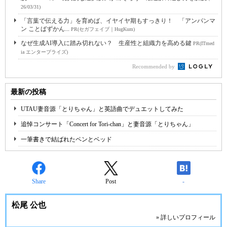
26/03/31)
「言葉で伝える力」を育めば、イヤイヤ期もすっきり！ 「アンパンマ
ン ことばずかん...
PR(セガフェイブ｜HugKum)
なぜ生成AI導入に踏み切れない？ 生産性と組織力を高める鍵
PR(ITmed
ia エンタープライズ)
Recommended by
最新の投稿
UTAU妻音源「とりちゃん」と英語曲でデュエットしてみた
追悼コンサート「Concert for Tori-chan」と妻音源「とりちゃん」
一筆書きで結ばれたペンとベッド
Share
Post
-
松尾 公也
» 詳しいプロフィール