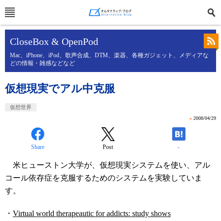
CloseBox & OpenPod
Mac、iPhone、iPod、歌声合成、DTM、楽器、各種ガジェット、メディアな
どの情報・雑感などなど
仮想現実でアル中克服
仮想世界
»
2008/04/29
Share
Post
-
米ヒューストン大学が、仮想現実システムを使い、アル
コール依存症を克服するためのシステムを実験していま
す。
・
Virtual world therapeautic for addicts: study shows