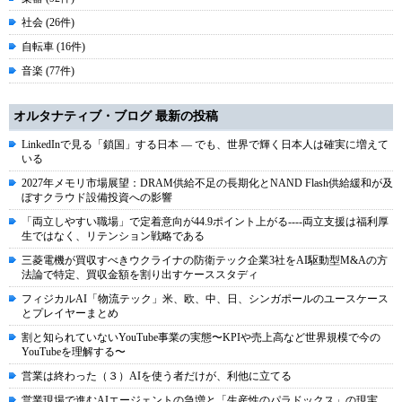
社会 (26件)
自転車 (16件)
音楽 (77件)
オルタナティブ・ブログ 最新の投稿
LinkedInで見る「鎖国」する日本 ― でも、世界で輝く日本人は確実に増えて
いる
2027年メモリ市場展望：DRAM供給不足の長期化とNAND Flash供給緩和が及
ぼすクラウド設備投資への影響
「両立しやすい職場」で定着意向が44.9ポイント上がる----両立支援は福利厚
生ではなく、リテンション戦略である
三菱電機が買収すべきウクライナの防衛テック企業3社をAI駆動型M&Aの方
法論で特定、買収金額を割り出すケーススタディ
フィジカルAI「物流テック」米、欧、中、日、シンガポールのユースケース
とプレイヤーまとめ
割と知られていないYouTube事業の実態〜KPIや売上高など世界規模で今の
YouTubeを理解する〜
営業は終わった（３）AIを使う者だけが、利他に立てる
営業現場で進むAIエージェントの急増と「生産性のパラドックス」の現実