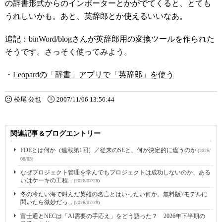
の辞書形式からのインポーターとかがでてくると、とても
うれしいかも。あと、英辞郎とか使えるいいなあ。
追記：binWord/blogさんが英辞郎用の変換ツールを作られた
そうです。さっそく使ってみよう。
・
Leopardの「辞書」アプリで「英辞郎」を使う
松尾 公也
2007/11/06 13:56:44
関連記事＆ブログエントリー
FDEとは何か（連載第1回）／従来のSEと、何が決定的に違うのか
(2026/
08/03)
なぜプロジェクト管理を学んでもプロジェクトは成功しないのか、ある
いはケーキの工程...
(2026/07/28)
冬の冷たい海で叫んだ英雄の名言とはいったい何か。無料版7モデルに
聞いたら微妙だっ...
(2026/07/28)
富士通とNECは「AI需要の手応え」をどう語った？ 2026年下半期の