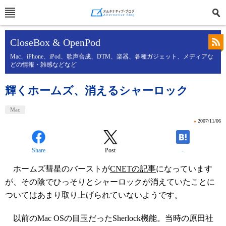
CloseBox & OpenPod
Mac、iPhone、iPod、歌声合成、DTM、楽器、各種ガジェット、メディアな
どの情報・雑感などなど
輝くホームズ、消えるシャーロック
Mac
»
2007/11/06
Share
Post
-
ホームズ彗星のバーストが
CNETの記事
になっています
が、その陰でひっそりとシャーロックが消えていたことに
ついてはあまり取り上げられていないようです。
以前のMac OSの目玉だったSherlock機能。当時の原田社