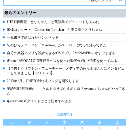
» 詳しいプロフィール
最近のエントリー
UTAU妻音源「とりちゃん」と英語曲でデュエットしてみた
追悼コンサート「Concert for Tori-chan」と妻音源「とりちゃん」
一筆書きで結ばれたペンとベッド
てのひらメロトロン「Manetron」がスーパーになって帰ってきた
自分の楽器アプリを設計できるiOSアプリ「MobMuPlat」がすごすぎる
iPhoneでiVOCALOID蒼姫ラピスを使った動画作成にMMDを使ってみる
【予告】クリプトン・フューチャー・メディアの佐々木渉さんにインタビュ
ーしてきました【KAITO V3】
2013年1月、ONETOPI公式ブログを開設します
英語V3時代到来か――ケルトのそばかすボカロ「Avanna」ちゃんがやってき
た
冬のiPhoneギタリストはどう防寒すべきか
2026年7月
日
月
火
水
木
金
土
1
2
3
4