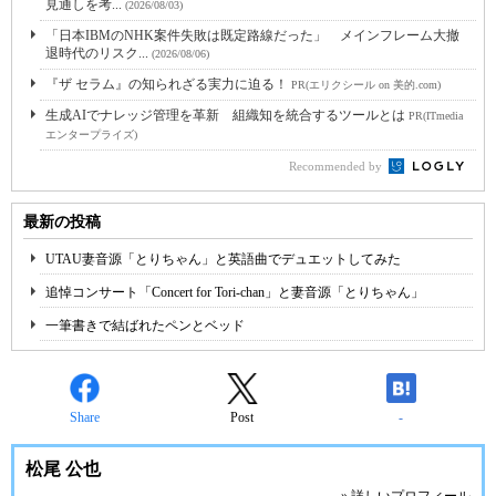
見通しを考...
(2026/08/03)
「日本IBMのNHK案件失敗は既定路線だった」 メインフレーム大撤
退時代のリスク...
(2026/08/06)
『ザ セラム』の知られざる実力に迫る！
PR(エリクシール on 美的.com)
生成AIでナレッジ管理を革新 組織知を統合するツールとは
PR(ITmedia
エンタープライズ)
Recommended by
最新の投稿
UTAU妻音源「とりちゃん」と英語曲でデュエットしてみた
追悼コンサート「Concert for Tori-chan」と妻音源「とりちゃん」
一筆書きで結ばれたペンとベッド
Share
Post
-
松尾 公也