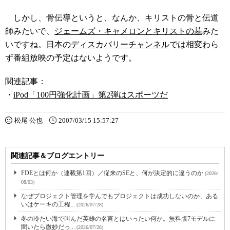
しかし、骨伝導というと、なんか、キリストの骨と伝道
師みたいで、
ジェームズ・キャメロンとキリストの墓
みた
いですね。
日本のディスカバリーチャンネル
では相変わら
ず番組放映の予定はないようです。
関連記事：
・
iPod「100円強化計画」第2弾はスポーツだ
松尾 公也
2007/03/15 15:57:27
関連記事＆ブログエントリー
FDEとは何か（連載第1回）／従来のSEと、何が決定的に違うのか
(2026/
08/03)
なぜプロジェクト管理を学んでもプロジェクトは成功しないのか、ある
いはケーキの工程...
(2026/07/28)
冬の冷たい海で叫んだ英雄の名言とはいったい何か。無料版7モデルに
聞いたら微妙だっ...
(2026/07/28)