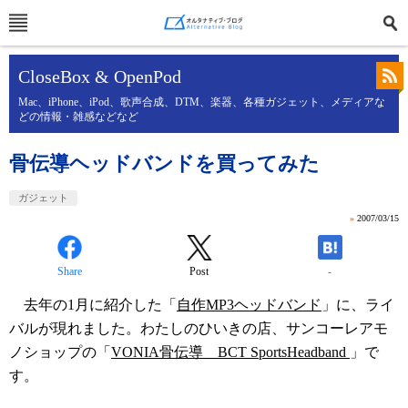
CloseBox & OpenPod
Mac、iPhone、iPod、歌声合成、DTM、楽器、各種ガジェット、メディアな
どの情報・雑感などなど
骨伝導ヘッドバンドを買ってみた
ガジェット
»
2007/03/15
Share
Post
-
去年の1月に紹介した「
自作MP3ヘッドバンド
」に、ライ
バルが現れました。わたしのひいきの店、サンコーレアモ
ノショップの「
VONIA骨伝導 BCT SportsHeadband
」で
す。