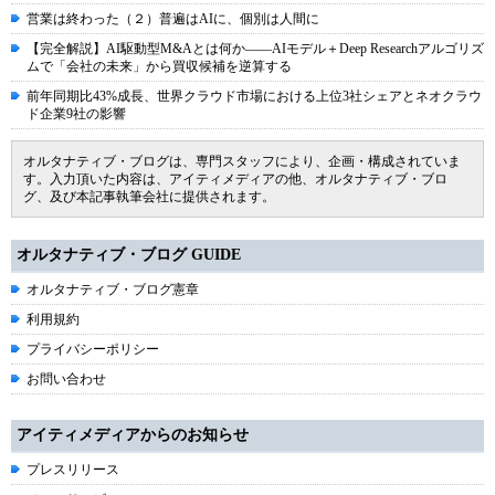
営業は終わった（２）普遍はAIに、個別は人間に
【完全解説】AI駆動型M&Aとは何か――AIモデル＋Deep Researchアルゴリズ
ムで「会社の未来」から買収候補を逆算する
前年同期比43%成長、世界クラウド市場における上位3社シェアとネオクラウ
ド企業9社の影響
オルタナティブ・ブログは、専門スタッフにより、企画・構成されていま
す。入力頂いた内容は、アイティメディアの他、オルタナティブ・ブロ
グ、及び本記事執筆会社に提供されます。
オルタナティブ・ブログ GUIDE
オルタナティブ・ブログ憲章
利用規約
プライバシーポリシー
お問い合わせ
アイティメディアからのお知らせ
プレスリリース