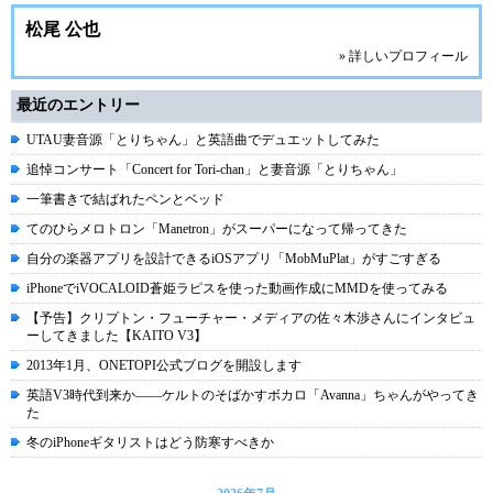
松尾 公也
» 詳しいプロフィール
最近のエントリー
UTAU妻音源「とりちゃん」と英語曲でデュエットしてみた
追悼コンサート「Concert for Tori-chan」と妻音源「とりちゃん」
一筆書きで結ばれたペンとベッド
てのひらメロトロン「Manetron」がスーパーになって帰ってきた
自分の楽器アプリを設計できるiOSアプリ「MobMuPlat」がすごすぎる
iPhoneでiVOCALOID蒼姫ラピスを使った動画作成にMMDを使ってみる
【予告】クリプトン・フューチャー・メディアの佐々木渉さんにインタビュ
ーしてきました【KAITO V3】
2013年1月、ONETOPI公式ブログを開設します
英語V3時代到来か――ケルトのそばかすボカロ「Avanna」ちゃんがやってき
た
冬のiPhoneギタリストはどう防寒すべきか