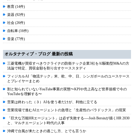
教育 (14件)
楽器 (92件)
社会 (26件)
自転車 (16件)
音楽 (77件)
オルタナティブ・ブログ 最新の投稿
三菱電機が買収すべきウクライナの防衛テック企業3社をAI駆動型M&Aの方
法論で特定、買収金額を割り出すケーススタディ
フィジカルAI「物流テック」米、欧、中、日、シンガポールのユースケース
とプレイヤーまとめ
割と知られていないYouTube事業の実態〜KPIや売上高など世界規模で今の
YouTubeを理解する〜
営業は終わった（３）AIを使う者だけが、利他に立てる
営業現場で進むAIエージェントの急増と「生産性のパラドックス」の現実
「巨大な万能HRエージェント」は必ず失敗する----Josh Bersinが描くHR 2030
と、マルチエージェント時代の人事
沖縄で台風が来たときの過ごし方、とでも言うか