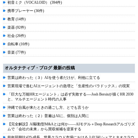
初音ミク（VOCALOID） (394件)
携帯プレーヤー (36件)
教育 (14件)
楽器 (92件)
社会 (26件)
自転車 (16件)
音楽 (77件)
オルタナティブ・ブログ 最新の投稿
営業は終わった（３）AIを使う者だけが、利他に立てる
営業現場で進むAIエージェントの急増と「生産性のパラドックス」の現実
「巨大な万能HRエージェント」は必ず失敗する----Josh Bersinが描くHR 2030
と、マルチエージェント時代の人事
沖縄で台風が来たときの過ごし方、とでも言うか
営業は終わった（２）普遍はAIに、個別は人間に
【完全解説】AI駆動型M&Aとは何か――AIモデル＋Deep Researchアルゴリズ
ムで「会社の未来」から買収候補を逆算する
前年同期比43%成長、世界クラウド市場における上位3社シェアとネオクラウ