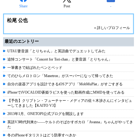
Share
Post
-
松尾 公也
» 詳しいプロフィール
最近のエントリー
UTAU妻音源「とりちゃん」と英語曲でデュエットしてみた
追悼コンサート「Concert for Tori-chan」と妻音源「とりちゃん」
一筆書きで結ばれたペンとベッド
てのひらメロトロン「Manetron」がスーパーになって帰ってきた
自分の楽器アプリを設計できるiOSアプリ「MobMuPlat」がすごすぎる
iPhoneでiVOCALOID蒼姫ラピスを使った動画作成にMMDを使ってみる
【予告】クリプトン・フューチャー・メディアの佐々木渉さんにインタビュ
ーしてきました【KAITO V3】
2013年1月、ONETOPI公式ブログを開設します
英語V3時代到来か――ケルトのそばかすボカロ「Avanna」ちゃんがやってき
た
冬のiPhoneギタリストはどう防寒すべきか