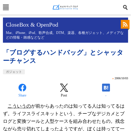
CloseBox & OpenPod
Mac、iPhone、iPod、歌声合成、DTM、楽器、各種ガジェット、メディアな
どの情報・雑感などなど
「ブログするハンドバッグ」とシャッタ
ーチャンス
ガジェット
»
2006/10/03
Share
Post
-
こういうの
が前からあったのは知ってる人は知ってるは
ず。ライフスライスキットという、チープなデジカメとブ
ログと変換ツールと人型ケースを組み合わせたもの。残念
ながら売り切れてしまったようですが、ぼくは持ってて一