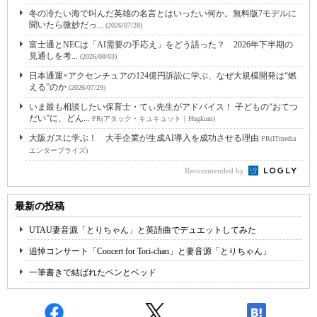
冬の冷たい海で叫んだ英雄の名言とはいったい何か。無料版7モデルに
聞いたら微妙だっ...
(2026/07/28)
富士通とNECは「AI需要の手応え」をどう語った？ 2026年下半期の
見通しを考...
(2026/08/03)
日本通運×アクセンチュアの124億円訴訟に学ぶ、なぜ大規模開発は“燃
える”のか
(2026/07/29)
いま最も相談したい保育士・てぃ先生がアドバイス！ 子どもの“おてつ
だい”に、どん...
PR(アタック・キュキュット｜Hugkum)
大阪ガスに学ぶ！ 大手企業が生成AI導入を成功させる理由
PR(ITmedia
エンタープライズ)
Recommended by
最新の投稿
UTAU妻音源「とりちゃん」と英語曲でデュエットしてみた
追悼コンサート「Concert for Tori-chan」と妻音源「とりちゃん」
一筆書きで結ばれたペンとベッド