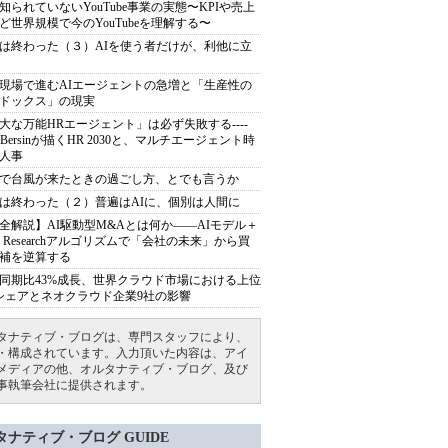
知られていないYouTube事業の実態〜KPIや売上
ど世界規模で今のYouTubeを理解する〜
は終わった（３）AIを使う者だけが、利他に立
現場で進むAIエージェントの急増と「生産性の
ドックス」の現実
大な万能HRエージェント」は必ず失敗する----
sh Bersinが描くHR 2030と、マルチエージェント時
人事
で台風が来たときの過ごし方、とでも言うか
は終わった（２）普遍はAIに、個別は人間に
全解説】AI駆動型M&Aとは何か――AIモデル＋
ep Researchアルゴリズムで「会社の未来」から買
補を逆算する
同期比43%成長、世界クラウド市場における上位
シェアとネオクラウド企業9社の影響
タナティブ・ブログは、専門スタッフにより、
・構成されています。入力頂いた内容は、アイ
メディアの他、オルタナティブ・ブログ、及び
事執筆会社に提供されます。
タナティブ・ブログ GUIDE