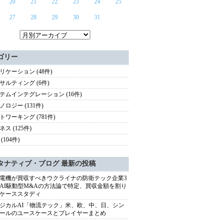
20
21
22
23
24
25
27
28
29
30
31
ゴリー
リケーション (48件)
サルティング (6件)
テムインテグレーション (16件)
ノロジー (131件)
トワーキング (781件)
ス (125件)
(104件)
タナティブ・ブログ 最新の投稿
電機が買収すべきウクライナの防衛テック企業3
AI駆動型M&Aの方法論で特定、買収金額を割り
ケーススタディ
ジカルAI「物流テック」米、欧、中、日、シン
ールのユースケースとプレイヤーまとめ