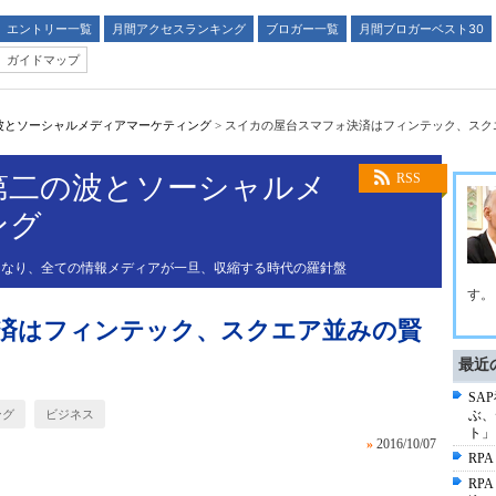
エントリー一覧
月間アクセスランキング
ブロガー一覧
月間ブロガーベスト30
ガイドマップ
波とソーシャルメディアマーケティング
>
スイカの屋台スマフォ決済はフィンテック、スク
第二の波とソーシャルメ
RSS
ング
となり、全ての情報メディアが一旦、収縮する時代の羅針盤
す。
済はフィンテック、スクエア並みの賢
最近
SA
ング
ビジネス
ぶ、
ト」
»
2016/10/07
RP
RP