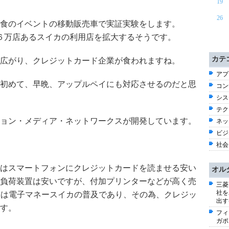
19
26
食のイベントの移動販売車で実証実験をします。
在、３６万店あるスイカの利用店を拡大するそうです。
カテ
広がり、クレジットカード企業が食われますね。
アプ
で初めて、早晩、アップルペイにも対応させるのだと思
コン
シス
テク
ョン・メディア・ネットワークスが開発しています。
ネッ
ビジネ
社会 
はスマートフォンにクレジットカードを読ませる安い
オル
負荷装置は安いですが、付加プリンターなどが高く売
三菱
社を
いは電子マネースイカの普及であり、その為、クレジッ
出す
す。
フィ
ガポ