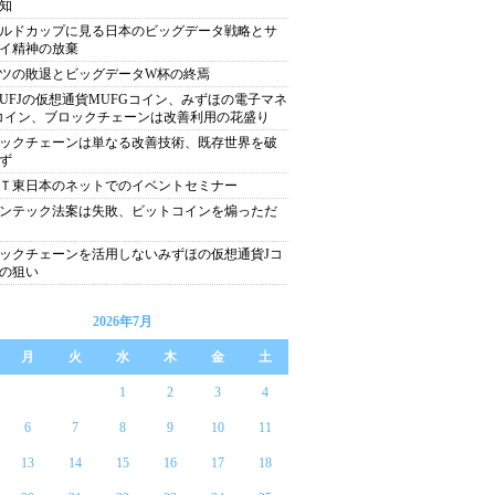
知
ルドカップに見る日本のビッグデータ戦略とサ
イ精神の放棄
ツの敗退とビッグデータW杯の終焉
UFJの仮想通貨MUFGコイン、みずほの電子マネ
コイン、ブロックチェーンは改善利用の花盛り
ックチェーンは単なる改善技術、既存世界を破
ず
Ｔ東日本のネットでのイベントセミナー
ンテック法案は失敗、ビットコインを煽っただ
ックチェーンを活用しないみずほの仮想通貨Jコ
の狙い
2026年7月
月
火
水
木
金
土
1
2
3
4
6
7
8
9
10
11
13
14
15
16
17
18