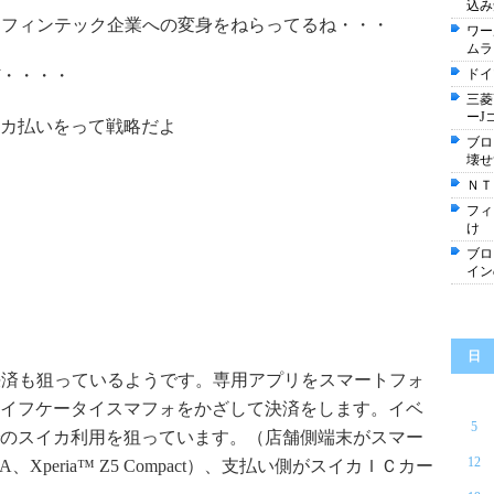
込み
にフィンテック企業への変身をねらってるね・・・
ワー
ムラ
・・・・
ドイ
三菱
ーJ
カ払いをって戦略だよ
ブロ
壊せ
ＮＴ
フィ
け
ブロ
イン
日
決済も狙っているようです。専用アプリをスマートフォ
イフケータイスマフォをかざして決済をします。イベ
5
のスイカ利用を狙っています。（店舗側端末がスマー
12
Xperia™ Z5 Compact）、支払い側がスイカＩＣカー