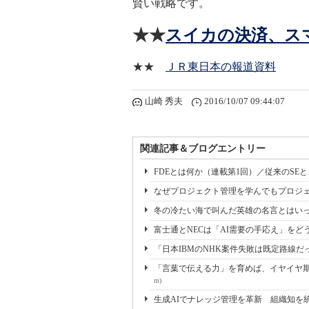
賢い戦略です。
★★
スイカの決済、ス
★★
ＪＲ東日本の報道資料
山崎 秀夫
2016/10/07 09:44:07
関連記事＆ブログエントリー
FDEとは何か（連載第1回）／従来のSE
なぜプロジェクト管理を学んでもプロジェ
冬の冷たい海で叫んだ英雄の名言とはいっ
富士通とNECは「AI需要の手応え」をどう
「日本IBMのNHK案件失敗は既定路線だ
「言葉で伝える力」を育めば、イヤイヤ期も
m)
生成AIでナレッジ管理を革新 組織知を