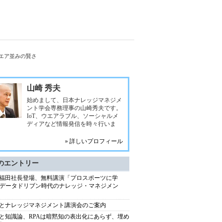
エア並みの賢さ
山崎 秀夫
始めまして、日本ナレッジマネジメ
ント学会専務理事の山崎秀夫です。
IoT、ウエアラブル、ソーシャルメ
ディアなど情報発信を時々行いま
» 詳しいプロフィール
のエントリー
P福田社長登場、無料講演「プロスポーツに学
データドリブン時代のナレッジ・マネジメン
Aとナレッジマネジメント講演会のご案内
Aと知識論、RPAは暗黙知の表出化にあらず、埋め