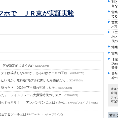
割と
高な
マホで ＪＲ東が実証実験
営業
てる
営業
パラ
「巨
Jo
代の
沖縄
営業
【完
De
と、何が決定的に違うのか
(2026/08/03)
収候
クトは成功しないのか、あるいはケーキの工程...
(2026/07/28)
前年
3社
たい何か。無料版7モデルに聞いたら微妙だっ...
(2026/07/28)
語った？ 2026年下半期の見通しを考...
(2026/08/03)
オル
企画
った」 メインフレーム大撤退時代のリスク...
(2026/08/06)
ティ
本記
すっきり！ 「アンパンマン ことばずかん...
PR(セガフェイブ｜HugKu
統合するツールとは
PR(ITmedia エンタープライズ)
オル