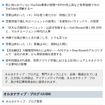
割と知られていないYouTube事業の実態〜KPIや売上高など世界規模で今の
YouTubeを理解する〜
営業は終わった（３）AIを使う者だけが、利他に立てる
営業現場で進むAIエージェントの急増と「生産性のパラドックス」の現実
「巨大な万能HRエージェント」は必ず失敗する----Josh Bersinが描くHR 2030
と、マルチエージェント時代の人事
沖縄で台風が来たときの過ごし方、とでも言うか
営業は終わった（２）普遍はAIに、個別は人間に
【完全解説】AI駆動型M&Aとは何か――AIモデル＋Deep Researchアルゴリズ
ムで「会社の未来」から買収候補を逆算する
前年同期比43%成長、世界クラウド市場における上位3社シェアとネオクラウ
ド企業9社の影響
オルタナティブ・ブログは、専門スタッフにより、企画・構成されていま
す。入力頂いた内容は、アイティメディアの他、オルタナティブ・ブロ
グ、及び本記事執筆会社に提供されます。
オルタナティブ・ブログ GUIDE
オルタナティブ・ブログ憲章