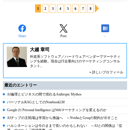
1
2
3
4
5
6
7
8
Share
Post
-
大越 章司
外資系ソフトウェア／ハードウェアベンダーでマーケティ
ングを経験。現在はIT企業向けのマーケティングコンサル
タント。
» 詳しいプロフィール
最近のエントリー
AI倫理とビジネスの間で揺れるAnthropic Mythos
パーソナルRAGとしてのNotebookLM
Google の Personal Intelligence はWebマーケティングを変えるのか
AIチップの主戦場は学習から推論へ ～NvidiaとGroqの契約が示すこと
ハルシネーションは今のままで良いのかもしれない ～AIとの関係は「従