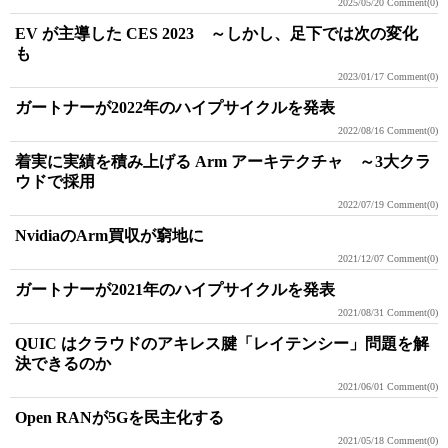
2025/05/20
Comment(0)
EV が主導した CES 2023 ～しかし、足下では次の変化
も
2023/01/17
Comment(0)
ガートナーが2022年のハイプサイクルを発表
2022/08/16
Comment(0)
着実に実績を積み上げる Arm アーキテクチャ ～3大クラ
ウドで採用
2022/07/19
Comment(0)
NvidiaのArm買収が窮地に
2021/12/07
Comment(0)
ガートナーが2021年のハイプサイクルを発表
2021/08/31
Comment(0)
QUIC はクラウドのアキレス腱「レイテンシー」問題を解
決できるのか
2021/06/01
Comment(0)
Open RANが5Gを民主化する
2021/05/18
Comment(0)