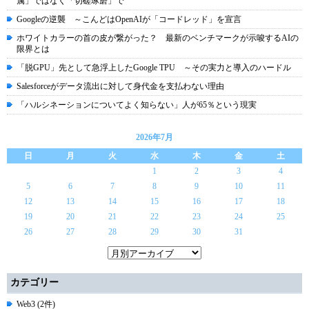
属」ではなく「切磋琢磨」で
Googleの逆襲 ～こんどはOpenAIが「コードレッド」を宣言
ホワイトカラーの首の皮が繋がった？ 最新のベンチマークが示唆するAIの
限界とは
「脱GPU」先として急浮上したGoogle TPU ～その実力と導入のハードル
Salesforceがデータ流出に対して身代金を支払わない理由
「ハルシネーションについてよく知らない」人が65％という現実
2026年7月
日
月
火
水
木
金
土
1
2
3
4
5
6
7
8
9
10
11
12
13
14
15
16
17
18
19
20
21
22
23
24
25
26
27
28
29
30
31
カテゴリー
Web3 (2件)