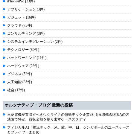
iPhone/iPad (23件)
アプリケーション (3件)
ガジェット (16件)
クラウド (75件)
コンサルティング (3件)
システムインテグレーション (2件)
テクノロジー (80件)
ネットワーキング (11件)
ハードウェア (26件)
ビジネス (52件)
人工知能 (85件)
社会 (17件)
オルタナティブ・ブログ 最新の投稿
三菱電機が買収すべきウクライナの防衛テック企業3社をAI駆動型M&Aの方
法論で特定、買収金額を割り出すケーススタディ
フィジカルAI「物流テック」米、欧、中、日、シンガポールのユースケース
とプレイヤーまとめ