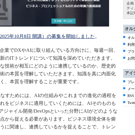
企画
ティ
本記
オル
025年10月8日 開講）の募集を開始しました
。
オル
利用
ー企業でDXやAIに取り組んでいる方向けに、毎週一回、
プラ
新のITトレンドについて知識を深めていただきます。
お問
な技術が相互にどのように連携しているのか、歴史的
アイ
術の本質を理解していただきます。知識を真に内面化
く、本質を理解することが重要です。
プレ
メー
こなすためには、AIの仕組みやこれまでの進化の過程を
RSS
Twitt
れをビジネスに適用していくためには、AIそのものも
アジャイル開発/DevOpsといった分野にAIがどのような
点から捉える必要があります。ビジネス環境全体を俯
うに関連し、連携しているかを捉えることで、トレン