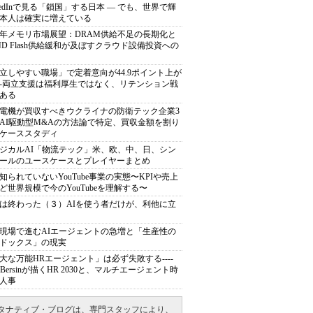
nkedInで見る「鎖国」する日本 ― でも、世界で輝
本人は確実に増えている
27年メモリ市場展望：DRAM供給不足の長期化と
ND Flash供給緩和が及ぼすクラウド設備投資への
立しやすい職場」で定着意向が44.9ポイント上が
---両立支援は福利厚生ではなく、リテンション戦
ある
電機が買収すべきウクライナの防衛テック企業3
AI駆動型M&Aの方法論で特定、買収金額を割り
ケーススタディ
ジカルAI「物流テック」米、欧、中、日、シン
ールのユースケースとプレイヤーまとめ
知られていないYouTube事業の実態〜KPIや売上
ど世界規模で今のYouTubeを理解する〜
は終わった（３）AIを使う者だけが、利他に立
現場で進むAIエージェントの急増と「生産性の
ドックス」の現実
大な万能HRエージェント」は必ず失敗する----
sh Bersinが描くHR 2030と、マルチエージェント時
人事
タナティブ・ブログは、専門スタッフにより、