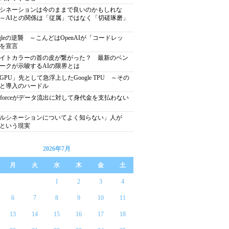
シネーションは今のままで良いのかもしれな
～AIとの関係は「従属」ではなく「切磋琢磨」
ogleの逆襲 ～こんどはOpenAIが「コードレッ
を宣言
イトカラーの首の皮が繋がった？ 最新のベン
ークが示唆するAIの限界とは
GPU」先として急浮上したGoogle TPU ～その
と導入のハードル
lesforceがデータ流出に対して身代金を支払わない
ルシネーションについてよく知らない」人が
％という現実
2026年7月
月
火
水
木
金
土
1
2
3
4
6
7
8
9
10
11
13
14
15
16
17
18