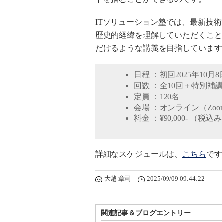
ITソリューション塾では、最新技
歴史的経緯を理解していただくこと
だけるような講義を目指しています
日程 ：初回
2025
年10月8
回数 ：全
10
回＋特別補
定員 ：
120
名
会場 ：オンライン（Zo
料金 ：
¥90,000-
（税込み
詳細なスケジュールは、
こちら
です
大越 章司
2025/09/09 09:44:22
関連記事＆ブログエントリー