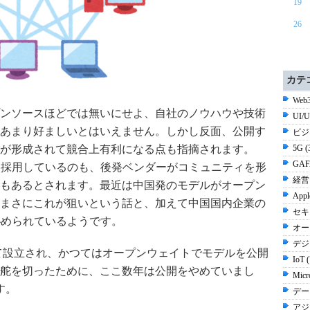
19
26
カテ
Web3
ンソースほどでは無いにせよ、自社のノウハウや技術
UI/
あまり好ましいとはいえません。しかし反面、公開す
ビジ
が形成されて競合上有利になる点も指摘されます。
5G 
GAF
ソースを採用しているのも、後発ベンダーがコミュニティを形
経営 
もあるとされます。最近は中国発のモデルがオープン
Appl
まさにこれが狙いという話と、加えて中国国内企業の
セキ
秘められているようです。
オー
デジ
して設立され、かつてはオープンウェイトでモデルを公開
IoT 
舵を切ったために、ここ数年は公開をやめていまし
Micr
す。
デー
アジ