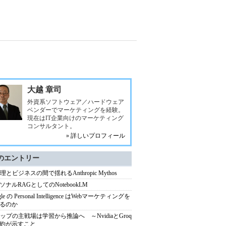
大越 章司
外資系ソフトウェア／ハードウェア
ベンダーでマーケティングを経験。
現在はIT企業向けのマーケティング
コンサルタント。
» 詳しいプロフィール
のエントリー
理とビジネスの間で揺れるAnthropic Mythos
ソナルRAGとしてのNotebookLM
gle の Personal Intelligence はWebマーケティングを
るのか
チップの主戦場は学習から推論へ ～NvidiaとGroq
約が示すこと