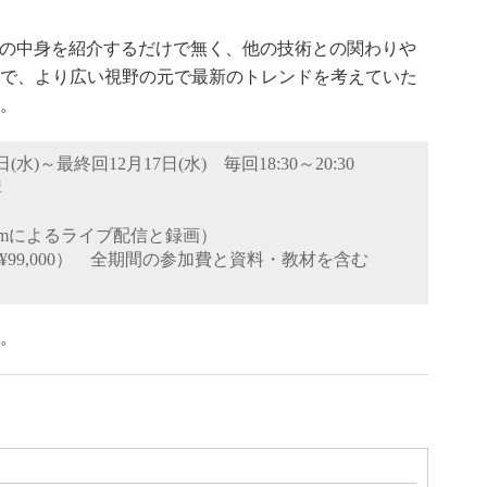
術の中身を紹介するだけで無く、他の技術との関わりや
で、より広い視野の元で最新のトレンドを考えていた
。
日
(
水
)
～最終回12月17日
(
水
)
毎回
18:30
～
20:30
講
omによるライブ配信と録画）
¥99,000
） 全期間の参加費と資料・教材を含む
。