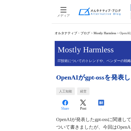
メディア
オルタナティブ・ブログ
>
Mostly Harmless
>
Open
Mostly Harmless
IT技術についてのトレンドや、ベンダーの戦
OpenAIがgpt-oss
人工知能
経営
Share
Post
-
OpenAIが発表したgpt-ossに関連し
ついて書きましたが、今回はOpen