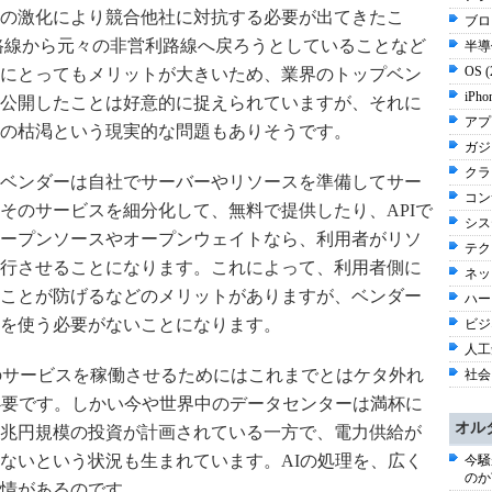
の激化により競合他社に対抗する必要が出てきたこ
ブロ
ス路線から元々の非営利路線へ戻ろうとしていることなど
半導体
OS 
にとってもメリットが大きいため、業界のトップベン
iPho
公開したことは好意的に捉えられていますが、それに
アプ
の枯渇という現実的な問題もありそうです。
ガジ
クラウ
ベンダーは自社でサーバーやリソースを準備してサー
コン
そのサービスを細分化して、無料で提供したり、APIで
シス
ープンソースやオープンウェイトなら、利用者がリソ
テク
行させることになります。これによって、利用者側に
ネッ
ことが防げるなどのメリットがありますが、ベンダー
ハー
を使う必要がないことになります。
ビジネ
人工知
）のサービスを稼働させるためにはこれまでとはケタ外れ
社会 
が必要です。しかい今や世界中のデータセンターは満杯に
オル
兆円規模の投資が計画されている一方で、電力供給が
ないという状況も生まれています。AIの処理を、広く
今騒
のか
情があるのです。