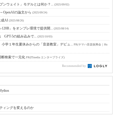
オープンウェイト」モデルとは何か？...
(2025/09/02)
～OpenAIの論文から
(2025/09/24)
成AI
(2025/08/26)
-120B」をオンプレ環境で提供開...
(2025/08/14)
結 GPT-5の組み込みで...
(2025/10/03)
小学１年生夏休みからの「音楽教室」デビュ...
PR(ヤマハ音楽振興会｜Hu
横断検索で一元化
PR(ITmedia エンタープライズ)
Recommended by
thos
はWebマーケティングを変えるのか