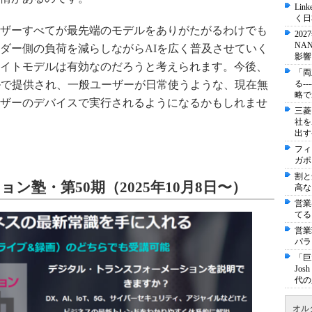
Li
く日
ザーすべてが最先端のモデルをありがたがるわけでも
20
NA
ダー側の負荷を減らしながらAIを広く普及させていく
影響
イトモデルは有効なのだろうと考えられます。今後、
「両
ルで提供され、一般ユーザーが日常使うような、現在無
る-
略で
ザーのデバイスで実行されるようになるかもしれませ
三菱
社を
出す
フィ
ガポ
割と
ン塾・第50期（2025年10月8日〜）
高な
営業
てる
営業
パラ
「巨
Jo
代の
オル