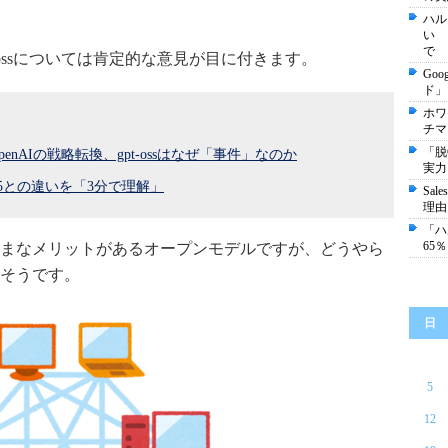
ハル
い 
で
-ossについては肯定的な意見が目に付きます。
Go
ド」
ホワ
チマ
「脱
enAIの戦略転換、gpt-ossはなぜ「事件」なのか
実力
-5との違いを「3分で理解」
Sa
理由
「ハ
65
まなメリットがあるオープンモデルですが、どうやら
そうです。
日
5
12