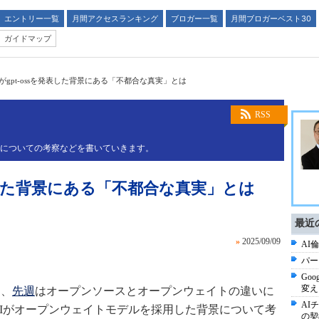
エントリー一覧
月間アクセスランキング
ブロガー一覧
月間ブロガーベスト30
ガイドマップ
AIがgpt-ossを発表した背景にある「不都合な真実」とは
RSS
略についての考察などを書いていきます。
を発表した背景にある「不都合な真実」とは
最近
»
2025/09/09
AI倫
パー
Goo
変え
て、
先週
はオープンソースとオープンウェイトの違いに
AI
AIがオープンウェイトモデルを採用した背景について考
の契