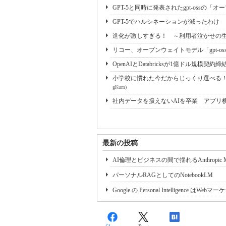
GPT-5と同時に発表されたgpt-ossの「
GPT-5でハルシネーションが減ったわけ 
進化が激しすぎる！ ～利用者泣かせの生
リコー、オープンウェイトモデル「gpt-oss
OpenAIとDatabricksが1億ドル規模契約締
小学校に慣れた今だからじっくり選べる！ 
gKum)
社内データを扱えないAIを卒業 アプリ
最新の投稿
AI倫理とビジネスの間で揺れるAnthropic My
パーソナルRAGとしてのNotebookLM
Google の Personal Intelligence 