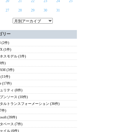
20
21
22
23
24
25
27
28
29
30
31
ゴリー
 (2件)
UX (1件)
ネスモデル (1件)
(3件)
AM (3件)
(11件)
e (17件)
ュリティ (8件)
プンソース (10件)
タルトランスフォーメーション (36件)
(7件)
osoft (39件)
タベース (7件)
ャイル (6件)