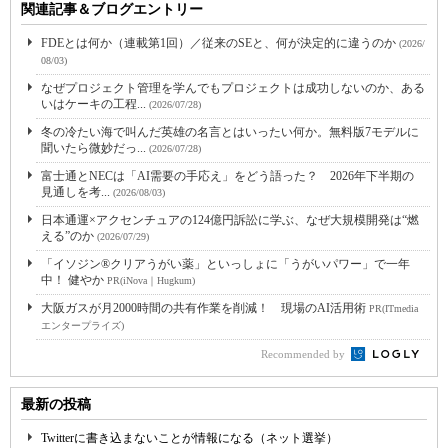
関連記事＆ブログエントリー
FDEとは何か（連載第1回）／従来のSEと、何が決定的に違うのか
(2026/
08/03)
なぜプロジェクト管理を学んでもプロジェクトは成功しないのか、ある
いはケーキの工程...
(2026/07/28)
冬の冷たい海で叫んだ英雄の名言とはいったい何か。無料版7モデルに
聞いたら微妙だっ...
(2026/07/28)
富士通とNECは「AI需要の手応え」をどう語った？ 2026年下半期の
見通しを考...
(2026/08/03)
日本通運×アクセンチュアの124億円訴訟に学ぶ、なぜ大規模開発は“燃
える”のか
(2026/07/29)
「イソジン®クリアうがい薬」といっしょに「うがいパワー」で一年
中！ 健やか
PR(iNova｜Hugkum)
大阪ガスが月2000時間の共有作業を削減！ 現場のAI活用術
PR(ITmedia
エンタープライズ)
Recommended by
最新の投稿
Twitterに書き込まないことが情報になる（ネット選挙）