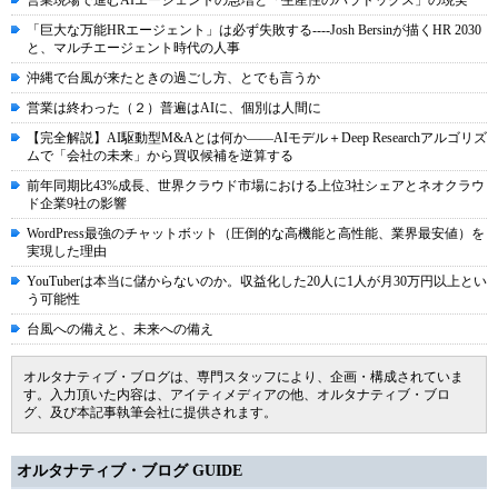
営業現場で進むAIエージェントの急増と「生産性のパラドックス」の現実
「巨大な万能HRエージェント」は必ず失敗する----Josh Bersinが描くHR 2030
と、マルチエージェント時代の人事
沖縄で台風が来たときの過ごし方、とでも言うか
営業は終わった（２）普遍はAIに、個別は人間に
【完全解説】AI駆動型M&Aとは何か――AIモデル＋Deep Researchアルゴリズ
ムで「会社の未来」から買収候補を逆算する
前年同期比43%成長、世界クラウド市場における上位3社シェアとネオクラウ
ド企業9社の影響
WordPress最強のチャットボット（圧倒的な高機能と高性能、業界最安値）を
実現した理由
YouTuberは本当に儲からないのか。収益化した20人に1人が月30万円以上とい
う可能性
台風への備えと、未来への備え
オルタナティブ・ブログは、専門スタッフにより、企画・構成されていま
す。入力頂いた内容は、アイティメディアの他、オルタナティブ・ブロ
グ、及び本記事執筆会社に提供されます。
オルタナティブ・ブログ GUIDE