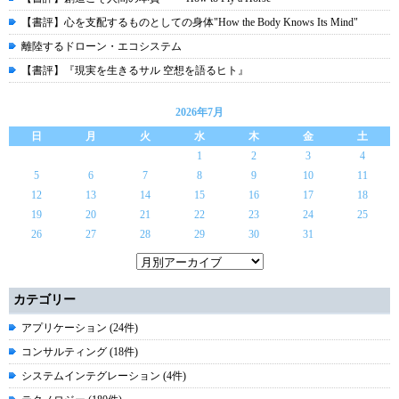
【書評】心を支配するものとしての身体"How the Body Knows Its Mind"
離陸するドローン・エコシステム
【書評】『現実を生きるサル 空想を語るヒト』
2026年7月
日
月
火
水
木
金
土
1
2
3
4
5
6
7
8
9
10
11
12
13
14
15
16
17
18
19
20
21
22
23
24
25
26
27
28
29
30
31
カテゴリー
アプリケーション (24件)
コンサルティング (18件)
システムインテグレーション (4件)