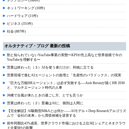
テクノロジー (180件)
ネットワーキング (10件)
ハードウェア (11件)
ビジネス (351件)
社会 (887件)
オルタナティブ・ブログ 最新の投稿
割と知られていないYouTube事業の実態〜KPIや売上高など世界規模で今の
YouTubeを理解する〜
営業は終わった（３）AIを使う者だけが、利他に立てる
営業現場で進むAIエージェントの急増と「生産性のパラドックス」の現実
「巨大な万能HRエージェント」は必ず失敗する----Josh Bersinが描くHR 2030
と、マルチエージェント時代の人事
沖縄で台風が来たときの過ごし方、とでも言うか
営業は終わった（２）普遍はAIに、個別は人間に
【完全解説】AI駆動型M&Aとは何か――AIモデル＋Deep Researchアルゴリズ
ムで「会社の未来」から買収候補を逆算する
前年同期比43%成長、世界クラウド市場における上位3社シェアとネオクラウ
ド企業9社の影響