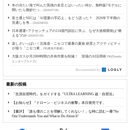
冬の冷たい海で叫んだ英雄の名言とはいったい何か。無料版7モデルに
聞いたら微妙だっ...
(2026/07/28)
富士通とNECは「AI需要の手応え」をどう語った？ 2026年下半期の
見通しを考...
(2026/08/03)
日本通運×アクセンチュアの124億円訴訟に学ぶ、なぜ大規模開発は“燃
える”のか
(2026/07/29)
楽しさいっぱい！北海道・ニセコで避暑の夏旅 絶景とアクティビティ
が揃う「ニセコ東...
PR(東急不動産)
大阪ガスが月2000時間の共有作業を削減！ 現場のAI活用術
PR(ITmedia
エンタープライズ)
Recommended by
最新の投稿
「生涯自習時代」をガイドする『ULTRA LEARNING 超・自習法』
【お知らせ】『ドローン・ビジネスの衝撃』本日発売です。
【書評】「誰も僕のことを理解してくれない！」な時に読む一冊"No
One Understands You and What to Do About It"