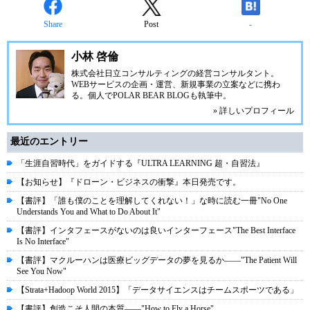
Share
Post
-
小林 啓倫
株式会社日立コンサルティングの経営コンサルタント。
WEBサービスの企画・運営、新規事業の立案などに携わ
る。個人で
POLAR BEAR BLOG
も執筆中。
» 詳しいプロフィール
最近のエントリー
「生涯自習時代」をガイドする『ULTRA LEARNING 超・自習法』
【お知らせ】『ドローン・ビジネスの衝撃』本日発売です。
【書評】「誰も僕のことを理解してくれない！」な時に読む一冊"No One
Understands You and What to Do About It"
【書評】インタフェースがないのは良いインターフェース"The Best Interface
Is No Interface"
【書評】マクルーハンは医療ビッグデータの夢を見るか――"The Patient Will
See You Now"
【Strata+Hadoop World 2015】「データサイエンスはチームスポーツである」
【書評】創造こそ人間の本質――"How to Fly a Horse"