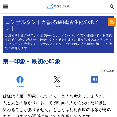
コンサルタントが語る組織活性化のポイ
ント
組織を活性化させていく上で外せないポイントを、企業や組織が抱える問題
や課題と照らし合わせて分かりやすく解説します。日々現場でコンサルティ
ングワークに奔走するコンサルタントが、それぞれの得意領域に沿って交代
でご紹介します。
第一印象～最初の印象
»
2019/08/19
Share
Post
-
皆様は「第一印象」について、どうお考えでしょうか。
人と人との繋がりにおいて初対面の人から受けた印象は、
変わることがありません。もしくは初対面時の印象がその
ままビジネスの関係においても影響してきます。