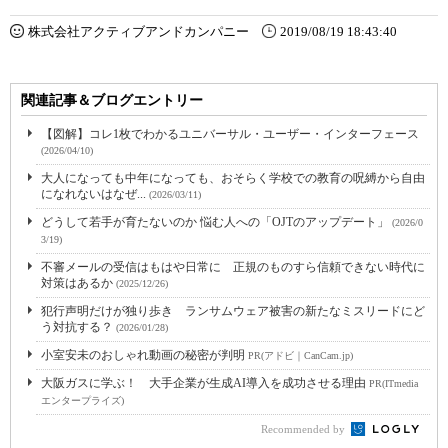
株式会社アクティブアンドカンパニー
2019/08/19 18:43:40
関連記事＆ブログエントリー
【図解】コレ1枚でわかるユニバーサル・ユーザー・インターフェース
(2026/04/10)
大人になっても中年になっても、おそらく学校での教育の呪縛から自由
になれないはなぜ...
(2026/03/11)
どうして若手が育たないのか 悩む人への「OJTのアップデート」
(2026/0
3/19)
不審メールの受信はもはや日常に 正規のものすら信頼できない時代に
対策はあるか
(2025/12/26)
犯行声明だけが独り歩き ランサムウェア被害の新たなミスリードにど
う対抗する？
(2026/01/28)
小室安未のおしゃれ動画の秘密が判明
PR(アドビ｜CanCam.jp)
大阪ガスに学ぶ！ 大手企業が生成AI導入を成功させる理由
PR(ITmedia
エンタープライズ)
Recommended by