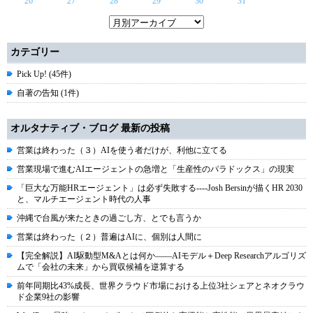
26
27
28
29
30
31
カテゴリー
Pick Up! (45件)
自著の告知 (1件)
オルタナティブ・ブログ 最新の投稿
営業は終わった（３）AIを使う者だけが、利他に立てる
営業現場で進むAIエージェントの急増と「生産性のパラドックス」の現実
「巨大な万能HRエージェント」は必ず失敗する----Josh Bersinが描くHR 2030
と、マルチエージェント時代の人事
沖縄で台風が来たときの過ごし方、とでも言うか
営業は終わった（２）普遍はAIに、個別は人間に
【完全解説】AI駆動型M&Aとは何か――AIモデル＋Deep Researchアルゴリズ
ムで「会社の未来」から買収候補を逆算する
前年同期比43%成長、世界クラウド市場における上位3社シェアとネオクラウ
ド企業9社の影響