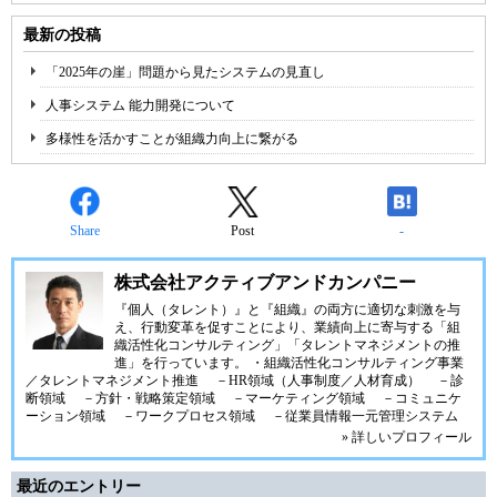
最新の投稿
「2025年の崖」問題から見たシステムの見直し
人事システム 能力開発について
多様性を活かすことが組織力向上に繋がる
Share
Post
-
株式会社アクティブアンドカンパニー
『個人（タレント）』と『組織』の両方に適切な刺激を与
え、行動変革を促すことにより、業績向上に寄与する「組
織活性化コンサルティング」「タレントマネジメントの推
進」を行っています。 ・組織活性化コンサルティング事業
／タレントマネジメント推進 －HR領域（人事制度／人材育成） －診
断領域 －方針・戦略策定領域 －マーケティング領域 －コミュニケ
ーション領域 －ワークプロセス領域 －従業員情報一元管理システム
» 詳しいプロフィール
最近のエントリー