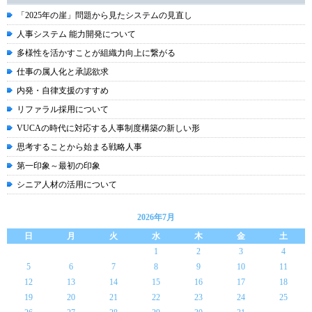
「2025年の崖」問題から見たシステムの見直し
人事システム 能力開発について
多様性を活かすことが組織力向上に繋がる
仕事の属人化と承認欲求
内発・自律支援のすすめ
リファラル採用について
VUCAの時代に対応する人事制度構築の新しい形
思考することから始まる戦略人事
第一印象～最初の印象
シニア人材の活用について
2026年7月
日
月
火
水
木
金
土
1
2
3
4
5
6
7
8
9
10
11
12
13
14
15
16
17
18
19
20
21
22
23
24
25