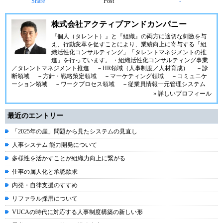
Share
Post
-
株式会社アクティブアンドカンパニー
『個人（タレント）』と『組織』の両方に適切な刺激を与
え、行動変革を促すことにより、業績向上に寄与する「組
織活性化コンサルティング」「タレントマネジメントの推
進」を行っています。 ・組織活性化コンサルティング事業
／タレントマネジメント推進 －HR領域（人事制度／人材育成） －診
断領域 －方針・戦略策定領域 －マーケティング領域 －コミュニケ
ーション領域 －ワークプロセス領域 －従業員情報一元管理システム
» 詳しいプロフィール
最近のエントリー
「2025年の崖」問題から見たシステムの見直し
人事システム 能力開発について
多様性を活かすことが組織力向上に繋がる
仕事の属人化と承認欲求
内発・自律支援のすすめ
リファラル採用について
VUCAの時代に対応する人事制度構築の新しい形