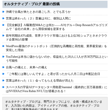
オルタナティブ・ブログ 最新の投稿
沖縄で台風が来たときの過ごし方、とでも言うか
営業は終わった（２）普遍はAIに、個別は人間に
【完全解説】AI駆動型M&Aとは何か――AIモデル＋Deep Researchアルゴリズ
ムで「会社の未来」から買収候補を逆算する
前年同期比43%成長、世界クラウド市場における上位3社シェアとネオクラウ
ド企業9社の影響
WordPress最強のチャットボット（圧倒的な高機能と高性能、業界最安値）を
実現した理由
YouTuberは本当に儲からないのか。収益化した20人に1人が月30万円以上とい
う可能性
台風への備えと、未来への備え
「ご年配には難しいんですよ」と君が言ったから八月二日は年配記念日
営業は終わった（１）会ってもらえる理由が消えた
スペースXの宇宙AIデータセンター用衛星Starmind（最終的に百万基規模）に
はNVIDIAのVera Rubin NVL72が搭載される！
オルタナティブ・ブログは、専門スタッフにより、企画・構成されていま
す。入力頂いた内容は、アイティメディアの他、オルタナティブ・ブロ
グ、及び本記事執筆会社に提供されます。