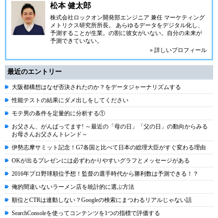
松本 健太郎
株式会社ロックオン
開発部エンジニア 兼任
マーケティング
メトリクス研究所
所長。 あらゆるデータをデジタル化し、
予測することが生業。の割に彼女がいない。自分の未来が
予測できていない。
» 詳しいプロフィール
最近のエントリー
大阪都構想はなぜ否決されたのか？をデータジャーナリズムする
性能テストの結果にダメ出しをしてください
モテ男の条件を定量的に分析する①
お父さん、がんばってます! ～最近の「母の日」「父の日」の動向からみる
お母さんお父さんトレンド～
伊勢志摩サミット記念！G7各国と比べて日本の総理大臣がすぐ変わる理由
OKが出るプレゼンには必ずわかりやすいグラフとメッセージがある
2016年プロ野球順位予想！監督の選手時代から勝利数は予測できる！？
俺的間違いないラーメン店を統計的に選ぶ方法
順位とCTRは連動しない？Googleの検索にまつわるリアルじゃない話
SearchConsoleを使ってコンテンツを1つの指標で評価する