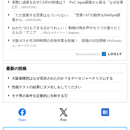
実際に成果を出すCAIOの特徴は？ PwC Japan調査から探る「なぜ企業
にC...
(2025/12/01)
「ただ提案する営業はもういらない」 “営業×AI”の勘所をHubSpot調
査から...
(2026/03/09)
おかたづけもできる点がうれしい！ 動物の鳴き声やセリフが盛りだく
さんの「アニア ...
PR(タカラトミー｜Hugkum)
大阪ガスが月2000時間の共有作業を削減！ 現場のAI活用術
PR(ITmedia
エンタープライズ)
Recommended by
最新の投稿
大阪都構想はなぜ否決されたのか？をデータジャーナリズムする
性能テストの結果にダメ出しをしてください
モテ男の条件を定量的に分析する①
Share
Post
-