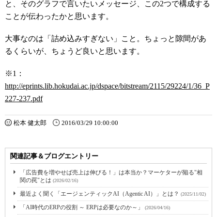
と、そのグラフで言いたいメッセージ、この2つで構成する
ことが伝わったかと思います。
大事なのは「詰め込みすぎない」こと。ちょっと隙間があ
るくらいが、ちょうど良いと思います。
※1：
http://eprints.lib.hokudai.ac.jp/dspace/bitstream/2115/29224/1/36_P
227-237.pdf
松本 健太郎
2016/03/29 10:00:00
関連記事＆ブログエントリー
「広告費を増やせば売上は伸びる！」は本当か？マーケターが陥る"相
関の罠"とは
(2026/02/16)
最近よく聞く「エージェンティックAI（Agentic AI）」とは？
(2025/11/02)
「AI時代のERPの役割 ～ ERPは必要なのか～」
(2026/04/16)