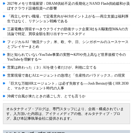
2027年メモリ市場展望：DRAM供給不足の長期化とNAND Flash供給緩和が及
ぼすクラウド設備投資への影響
「両立しやすい職場」で定着意向が44.9ポイント上がる----両立支援は福利厚
生ではなく、リテンション戦略である
三菱電機が買収すべきウクライナの防衛テック企業3社をAI駆動型M&Aの方
法論で特定、買収金額を割り出すケーススタディ
フィジカルAI「物流テック」米、欧、中、日、シンガポールのユースケース
とプレイヤーまとめ
割と知られていないYouTube事業の実態〜KPIや売上高など世界規模で今の
YouTubeを理解する〜
営業は終わった（３）AIを使う者だけが、利他に立てる
営業現場で進むAIエージェントの急増と「生産性のパラドックス」の現実
「巨大な万能HRエージェント」は必ず失敗する----Josh Bersinが描くHR 2030
と、マルチエージェント時代の人事
沖縄で台風が来たときの過ごし方、とでも言うか
オルタナティブ・ブログは、専門スタッフにより、企画・構成されていま
す。入力頂いた内容は、アイティメディアの他、オルタナティブ・ブロ
グ、及び本記事執筆会社に提供されます。