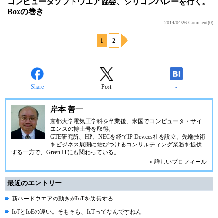
コンピュータソフトウエア協会、シリコンバレーを行く。
Boxの巻き
2014/04/26
Comment(0)
1
2
Share
Post
-
岸本 善一
京都大学電気工学科を卒業後、米国でコンピュータ・サイ
エンスの博士号を取得。
GTE研究所、HP、NECを経て
IP Devices社
を設立。先端技術
をビジネス展開に結びつけるコンサルティング業務を提供
する一方で、Green ITにも関わっている。
» 詳しいプロフィール
最近のエントリー
新ハードウエアの動きがIoTを助長する
IoTとIoEの違い。そもそも、IoTってなんですねん