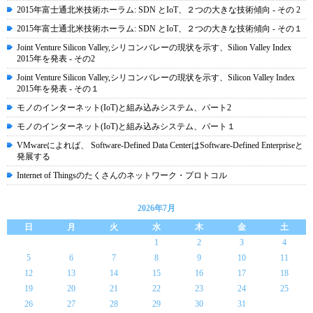
2015年富士通北米技術ホーラム: SDN とIoT、２つの大きな技術傾向 - その 2
2015年富士通北米技術ホーラム: SDN とIoT、２つの大きな技術傾向 - その１
Joint Venture Silicon Valley,シリコンバレーの現状を示す、Silion Valley Index
2015年を発表 - その2
Joint Venture Silicon Valley,シリコンバレーの現状を示す、Silicon Valley Index
2015年を発表 - その１
モノのインターネット(IoT)と組み込みシステム、パート2
モノのインターネット(IoT)と組み込みシステム、パート１
VMwareによれば、 Software-Defined Data CenterはSoftware-Defined Enterpriseと
発展する
Internet of Thingsのたくさんのネットワーク・プロトコル
2026年7月
日
月
火
水
木
金
土
1
2
3
4
5
6
7
8
9
10
11
12
13
14
15
16
17
18
19
20
21
22
23
24
25
26
27
28
29
30
31