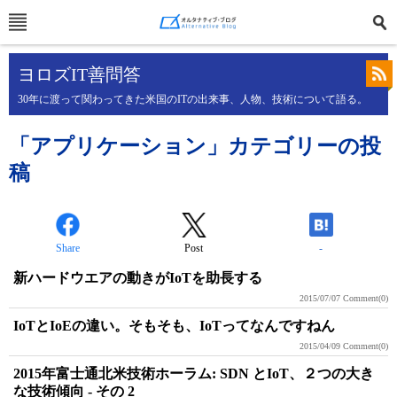
ヨロズIT善問答
30年に渡って関わってきた米国のITの出来事、人物、技術について語る。
「アプリケーション」カテゴリーの投
稿
Share
Post
-
新ハードウエアの動きがIoTを助長する
2015/07/07
Comment(0)
IoTとIoEの違い。そもそも、IoTってなんですねん
2015/04/09
Comment(0)
2015年富士通北米技術ホーラム: SDN とIoT、２つの大き
な技術傾向 - その 2