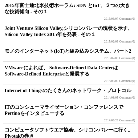
2015年富士通北米技術ホーラム: SDN とIoT、２つの大き
な技術傾向 - その１
2015/03/07
Comment(0)
Joint Venture Silicon Valley,シリコンバレーの現状を示す、
Silicon Valley Index 2015年を発表 - その１
2015/02/06
Comment(0)
モノのインターネット(IoT)と組み込みシステム、パート2
2015/02/06
Comment(0)
VMwareによれば、 Software-Defined Data Centerは
Software-Defined Enterpriseと発展する
2014/08/06
Comment(0)
Internet of Thingsのたくさんのネットワーク・プロトコル
2014/08/05
Comment(0)
ITのコンシューマライゼーション・コンファレンスで
Pertinoをインタビューする
2014/05/25
Comment(0)
コンピュータソフトウエア協会、シリコンバレーに行く。
Pivotalの巻き