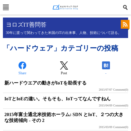
ヨロズIT善問答
30年に渡って関わってきた米国のITの出来事、人物、技術について語る。
「ハードウェア」カテゴリーの投稿
Share
Post
-
新ハードウエアの動きがIoTを助長する
2015/07/07
Comment(0)
IoTとIoEの違い。そもそも、IoTってなんですねん
2015/04/09
Comment(0)
2015年富士通北米技術ホーラム: SDN とIoT、２つの大き
な技術傾向 - その 2
2015/03/09
Comment(0)