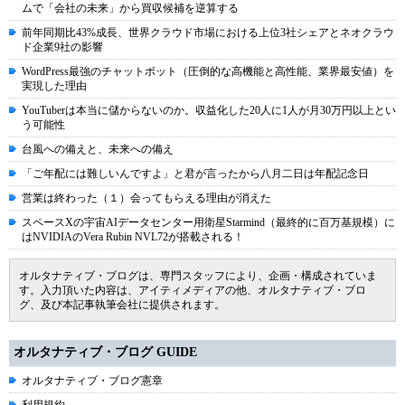
ムで「会社の未来」から買収候補を逆算する
前年同期比43%成長、世界クラウド市場における上位3社シェアとネオクラウ
ド企業9社の影響
WordPress最強のチャットボット（圧倒的な高機能と高性能、業界最安値）を
実現した理由
YouTuberは本当に儲からないのか。収益化した20人に1人が月30万円以上とい
う可能性
台風への備えと、未来への備え
「ご年配には難しいんですよ」と君が言ったから八月二日は年配記念日
営業は終わった（１）会ってもらえる理由が消えた
スペースXの宇宙AIデータセンター用衛星Starmind（最終的に百万基規模）に
はNVIDIAのVera Rubin NVL72が搭載される！
オルタナティブ・ブログは、専門スタッフにより、企画・構成されていま
す。入力頂いた内容は、アイティメディアの他、オルタナティブ・ブロ
グ、及び本記事執筆会社に提供されます。
オルタナティブ・ブログ GUIDE
オルタナティブ・ブログ憲章