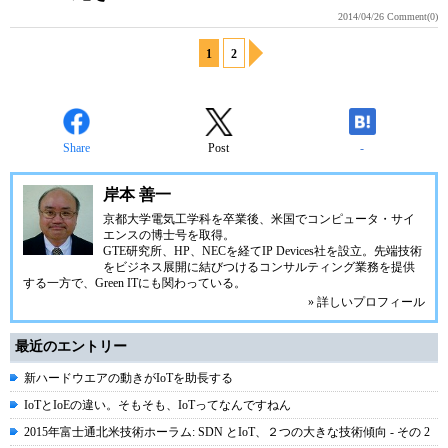
2014/04/26
Comment(0)
1
2
Share
Post
-
岸本 善一
京都大学電気工学科を卒業後、米国でコンピュータ・サイ
エンスの博士号を取得。
GTE研究所、HP、NECを経て
IP Devices社
を設立。先端技術
をビジネス展開に結びつけるコンサルティング業務を提供
する一方で、Green ITにも関わっている。
» 詳しいプロフィール
最近のエントリー
新ハードウエアの動きがIoTを助長する
IoTとIoEの違い。そもそも、IoTってなんですねん
2015年富士通北米技術ホーラム: SDN とIoT、２つの大きな技術傾向 - その 2