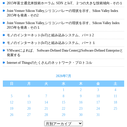
2015年富士通北米技術ホーラム: SDN とIoT、２つの大きな技術傾向 - その１
Joint Venture Silicon Valley,シリコンバレーの現状を示す、Silion Valley Index
2015年を発表 - その2
Joint Venture Silicon Valley,シリコンバレーの現状を示す、Silicon Valley Index
2015年を発表 - その１
モノのインターネット(IoT)と組み込みシステム、パート2
モノのインターネット(IoT)と組み込みシステム、パート１
VMwareによれば、 Software-Defined Data CenterはSoftware-Defined Enterpriseと
発展する
Internet of Thingsのたくさんのネットワーク・プロトコル
2026年7月
日
月
火
水
木
金
土
1
2
3
4
5
6
7
8
9
10
11
12
13
14
15
16
17
18
19
20
21
22
23
24
25
26
27
28
29
30
31