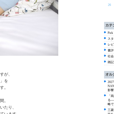
26
カテ
Pick
スタ
レビ
書評 
社会
雑記 
すが、
オル
！」を
20
NA
す。
影響
「両
る-
時間。
略で
いたり、
三菱
ています。