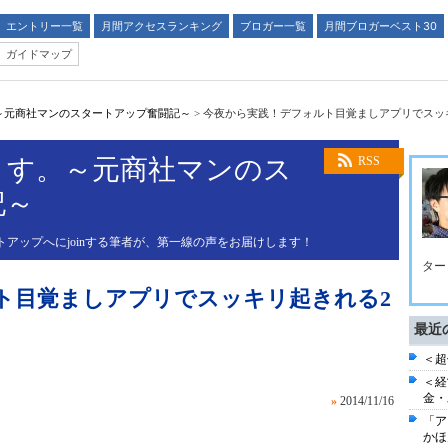
エントリー一覧
月間アクセスランキング
ブロガー一覧
月間ブロガーベスト30
ガイドマップ
～元商社マンのスタートアップ奮闘記～
>
今夜から実践！デフォルト目覚ましアプリでスッ
ます。～元商社マンのス
RSS
記～
ートアップへにjoinする筆者が、第一線の声をお届けします！
ター
ト目覚ましアプリでスッキリ起きれる2
最近
＜超
＜経
金・
»
2014/11/16
「ア
かほ