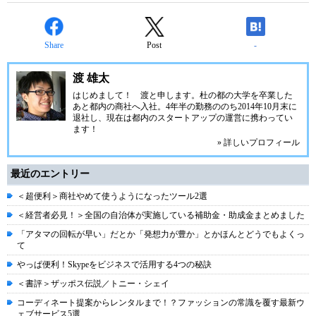
Share
Post
-
渡 雄太
はじめまして！ 渡と申します。杜の都の大学を卒業した
あと都内の商社へ入社。4年半の勤務ののち2014年10月末に
退社し、現在は都内のスタートアップの運営に携わってい
ます！
» 詳しいプロフィール
最近のエントリー
＜超便利＞商社やめて使うようになったツール2選
＜経営者必見！＞全国の自治体が実施している補助金・助成金まとめました
「アタマの回転が早い」だとか「発想力が豊か」とかほんとどうでもよくっ
て
やっぱ便利！Skypeをビジネスで活用する4つの秘訣
＜書評＞ザッポス伝説／トニー・シェイ
コーディネート提案からレンタルまで！？ファッションの常識を覆す最新ウ
ェブサービス5選