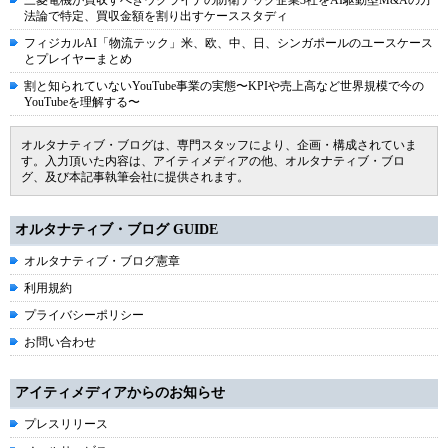
三菱電機が買収すべきウクライナの防衛テック企業3社をAI駆動型M&Aの方
法論で特定、買収金額を割り出すケーススタディ
フィジカルAI「物流テック」米、欧、中、日、シンガポールのユースケース
とプレイヤーまとめ
割と知られていないYouTube事業の実態〜KPIや売上高など世界規模で今の
YouTubeを理解する〜
オルタナティブ・ブログは、専門スタッフにより、企画・構成されていま
す。入力頂いた内容は、アイティメディアの他、オルタナティブ・ブロ
グ、及び本記事執筆会社に提供されます。
オルタナティブ・ブログ GUIDE
オルタナティブ・ブログ憲章
利用規約
プライバシーポリシー
お問い合わせ
アイティメディアからのお知らせ
プレスリリース