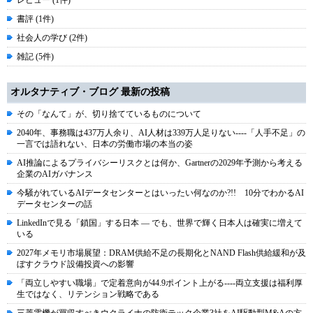
レビュー (1件)
書評 (1件)
社会人の学び (2件)
雑記 (5件)
オルタナティブ・ブログ 最新の投稿
その「なんて」が、切り捨てているものについて
2040年、事務職は437万人余り、AI人材は339万人足りない----「人手不足」の
一言では語れない、日本の労働市場の本当の姿
AI推論によるプライバシーリスクとは何か、Gartnerの2029年予測から考える
企業のAIガバナンス
今騒がれているAIデータセンターとはいったい何なのか?!! 10分でわかるAI
データセンターの話
LinkedInで見る「鎖国」する日本 ― でも、世界で輝く日本人は確実に増えて
いる
2027年メモリ市場展望：DRAM供給不足の長期化とNAND Flash供給緩和が及
ぼすクラウド設備投資への影響
「両立しやすい職場」で定着意向が44.9ポイント上がる----両立支援は福利厚
生ではなく、リテンション戦略である