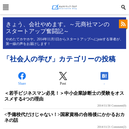
きょう、会社やめます。～元商社マンの
スタートアップ奮闘記～
やめたてホヤホヤ。2014年11月1日からスタートアップへにjoinする筆者が、
第一線の声をお届けします！
「社会人の学び」カテゴリーの投稿
Share
Post
-
＜若手ビジネスマン必見！＞中小企業診断士の受験をオス
スメする4つの理由
2014/11/30
Comment(0)
<予備校代だけじゃない！>国家資格の合格後にかかるおカ
ネの話
2014/11/21
Comment(2)