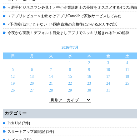
＜若手ビジネスマン必見！＞中小企業診断士の受験をオススメする4つの理由
＜アプリレビュー＞お出かけアプリComolibで家族サービスしてみた
<予備校代だけじゃない！>国家資格の合格後にかかるおカネの話
今夜から実践！デフォルト目覚ましアプリでスッキリ起きれる2つの秘訣
2026年7月
日
月
火
水
木
金
土
1
2
3
4
5
6
7
8
9
10
11
12
13
14
15
16
17
18
19
20
21
22
23
24
25
26
27
28
29
30
31
カテゴリー
Pick Up! (7件)
スタートアップ奮闘記 (1件)