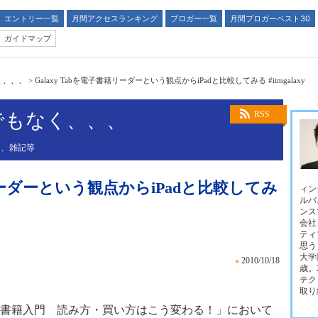
エントリー一覧
月間アクセスランキング
ブロガー一覧
月間ブロガーベスト30
ガイドマップ
く、、、
>
Galaxy Tabを電子書籍リーダーという観点からiPadと比較してみる #itmgalaxy
でもなく、、、
RSS
、、雑記等
籍リーダーという観点からiPadと比較してみ
ィン
ルバ
ンス
会社
ティ
思う
大学
»
2010/10/18
歳。
テク
取り
電子書籍入門 読み方・買い方はこう変わる！」において