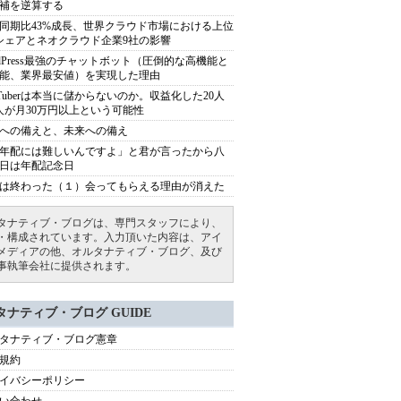
補を逆算する
同期比43%成長、世界クラウド市場における上位
シェアとネオクラウド企業9社の影響
rdPress最強のチャットボット（圧倒的な高機能と
能、業界最安値）を実現した理由
uTuberは本当に儲からないのか。収益化した20人
人が月30万円以上という可能性
への備えと、未来への備え
年配には難しいんですよ」と君が言ったから八
日は年配記念日
は終わった（１）会ってもらえる理由が消えた
タナティブ・ブログは、専門スタッフにより、
・構成されています。入力頂いた内容は、アイ
メディアの他、オルタナティブ・ブログ、及び
事執筆会社に提供されます。
タナティブ・ブログ GUIDE
タナティブ・ブログ憲章
規約
イバシーポリシー