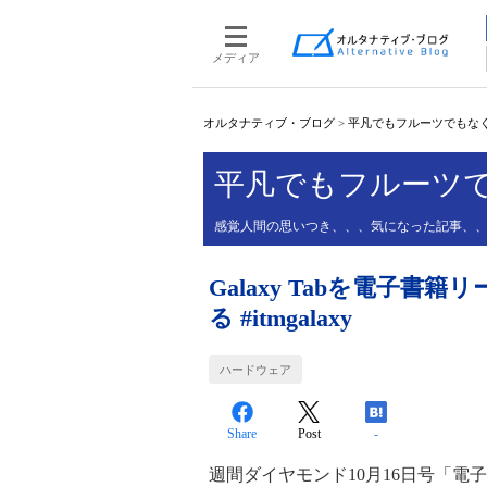
メディア
オルタナティブ・ブログ
>
平凡でもフルーツでもな
平凡でもフルーツ
感覚人間の思いつき、、、気になった記事、
Galaxy Tabを電子書
る #itmgalaxy
ハードウェア
Share
Post
-
週間ダイヤモンド10月16日号「