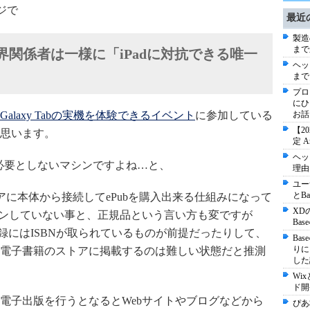
ージで
最近
製造
まで
）業界関係者は一様に「iPadに対抗できる唯一
ヘッ
まで
プロ
にひ
Galaxy Tabの実機を体験できるイベント
に参加している
お話
【2
思います。
定 
ヘッ
い母艦を必要としないマシンですよね…と、
理由
ユー
とB
のストアに本体から接続してePubを購入出来る仕組みになって
XD
ープンしていない事と、正規品という言い方も変ですが
Ba
書籍登録にはISBNが取られているものが前提だったりして、
Ba
りに
電子書籍のストアに掲載するのは難しい状態だと推測
した
Wi
ド開
電子出版を行うとなるとWebサイトやブログなどから
ぴあ