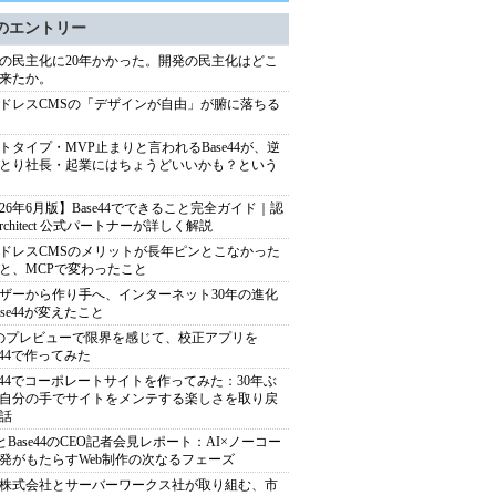
のエントリー
の民主化に20年かかった。開発の民主化はどこ
来たか。
ドレスCMSの「デザインが自由」が腑に落ちる
トタイプ・MVP止まりと言われるBase44が、逆
とり社長・起業にはちょうどいいかも？という
026年6月版】Base44でできること完全ガイド｜認
Architect 公式パートナーが詳しく解説
ドレスCMSのメリットが長年ピンとこなかった
と、MCPで変わったこと
ザーから作り手へ、インターネット30年の進化
ase44が変えたこと
のプレビューで限界を感じて、校正アプリを
se44で作ってみた
se44でコーポレートサイトを作ってみた：30年ぶ
自分の手でサイトをメンテする楽しさを取り戻
話
xとBase44のCEO記者会見レポート：AI×ノーコー
発がもたらすWeb制作の次なるフェーズ
株式会社とサーバーワークス社が取り組む、市