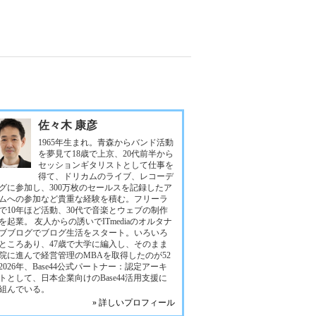
佐々木 康彦
1965年生まれ。青森からバンド活動
を夢見て18歳で上京、20代前半から
セッションギタリストとして仕事を
得て、ドリカムのライブ、レコーデ
グに参加し、300万枚のセールスを記録したア
ムへの参加など貴重な経験を積む。フリーラ
で10年ほど活動、30代で音楽とウェブの制作
を起業。 友人からの誘いでITmediaのオルタナ
ブブログでブログ生活をスタート。いろいろ
ところあり、47歳で大学に編入し、そのまま
院に進んで経営管理のMBAを取得したのが52
2026年、Base44公式パートナー：認定アーキ
トとして、日本企業向けのBase44活用支援に
組んでいる。
» 詳しいプロフィール