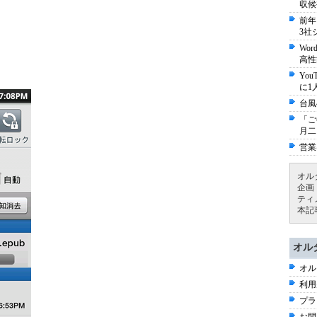
収候
前年
3社
Wo
高性
Yo
に1
台風
「ご
月二
営業
オル
企画
ティ
本記
オル
オル
利用
プラ