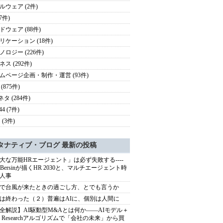
ルウェア (2件)
(7件)
ドウェア (88件)
リケーション (18件)
ノロジー (226件)
ス (292件)
ムページ企画・制作・運営 (93件)
(875件)
ネタ (284件)
44 (7件)
 (3件)
タナティブ・ブログ 最新の投稿
大な万能HRエージェント」は必ず失敗する----
sh Bersinが描くHR 2030と、マルチエージェント時
人事
で台風が来たときの過ごし方、とでも言うか
は終わった（２）普遍はAIに、個別は人間に
全解説】AI駆動型M&Aとは何か――AIモデル＋
ep Researchアルゴリズムで「会社の未来」から買