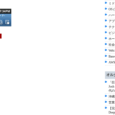
ミド
OS 
ハー
アプ
テク
ビジネ
ホー
社会 
Web
Base
AWS
オル
「巨
Jo
代の
沖縄
営業
【完
De