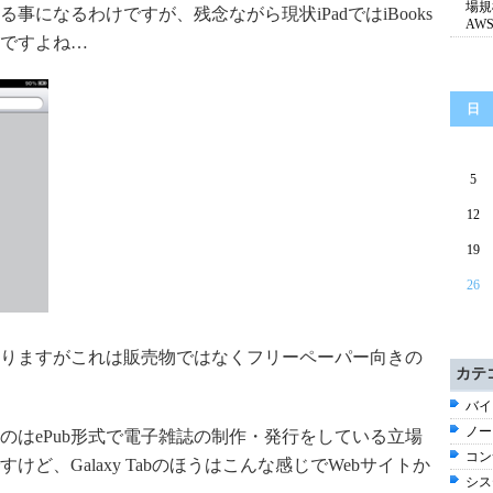
場規
る事になるわけですが、残念ながら現状iPadではiBooks
AW
んですよね…
日
5
12
19
26
りますがこれは販売物ではなくフリーペーパー向きの
カテ
バイ
ノー
のはePub形式で電子雑誌の制作・発行をしている立場
コン
ど、Galaxy Tabのほうはこんな感じでWebサイトか
シス