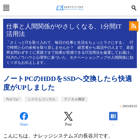
仕事と人間関係がやさしくなる、1分間IT
活用法
「さくっとITを取り入れて、毎日の仕事と生活をちょっとラクにする」 IT
で時間と心の余裕を取り戻しませんか？ 経営者から就活中の人まで、老若
男女問わずすぐに実践できて効果が実感できるIT活用法を厳選してお届け。
NLPのノウハウと心理学に基づいた、モチベーションアップや人間関係に効
くツボもお伝えします。
ノートPCのHDDをSSDへ交換したら快適
度がUPしました
Pick Up!
システムコンサル
デジタル機器
»
2015/03/23
Share
Post
-
こんにちは、ナレッジシステムズの長谷川です。