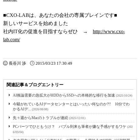
■CXO-LABは、あなたの会社の専属ブレインです■
新しいサービスを始めました
社内IT化の促進を目指すならぜひ →
http://www.cxo-
lab.com/
長谷川 渉
2015/03/23 17:30:49
関連記事＆ブログエントリー
AI推論需要の急拡大がHDDからSSDへの本格的な移行を加速
(2025/10/24)
今騒がれているAIデータセンターとはいったい何なのか?!! 10分でわ
かるAIデ...
(2026/08/08)
先々週からMacのトラブルが連続
(2025/12/01)
PCパーツでひともうけ？ バブル到来も筆者が嫌な予感がするワケ
(202
6/03/04)