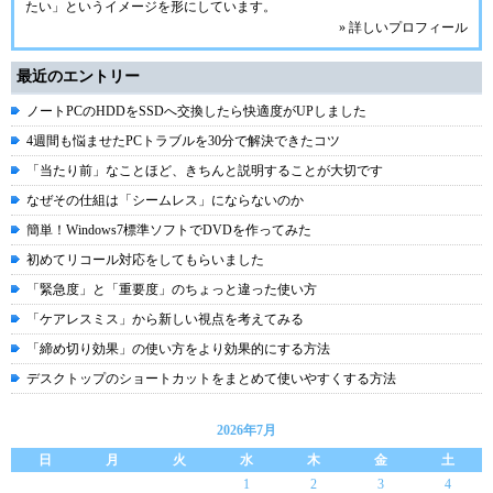
たい」というイメージを形にしています。
» 詳しいプロフィール
最近のエントリー
ノートPCのHDDをSSDへ交換したら快適度がUPしました
4週間も悩ませたPCトラブルを30分で解決できたコツ
「当たり前」なことほど、きちんと説明することが大切です
なぜその仕組は「シームレス」にならないのか
簡単！Windows7標準ソフトでDVDを作ってみた
初めてリコール対応をしてもらいました
「緊急度」と「重要度」のちょっと違った使い方
「ケアレスミス」から新しい視点を考えてみる
「締め切り効果」の使い方をより効果的にする方法
デスクトップのショートカットをまとめて使いやすくする方法
2026年7月
日
月
火
水
木
金
土
1
2
3
4