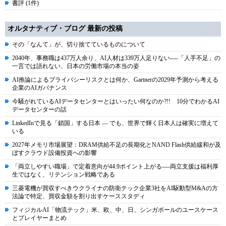
書評 (1件)
オルタナティブ・ブログ 最新の投稿
その「なんて」が、切り捨てているものについて
2040年、事務職は437万人余り、AI人材は339万人足りない----「人手不足」の
一言では語れない、日本の労働市場の本当の姿
AI推論によるプライバシーリスクとは何か、Gartnerの2029年予測から考える
企業のAIガバナンス
今騒がれているAIデータセンターとはいったい何なのか?!! 10分でわかるAI
データセンターの話
LinkedInで見る「鎖国」する日本 ― でも、世界で輝く日本人は確実に増えて
いる
2027年メモリ市場展望：DRAM供給不足の長期化とNAND Flash供給緩和が及
ぼすクラウド設備投資への影響
「両立しやすい職場」で定着意向が44.9ポイント上がる----両立支援は福利厚
生ではなく、リテンション戦略である
三菱電機が買収すべきウクライナの防衛テック企業3社をAI駆動型M&Aの方
法論で特定、買収金額を割り出すケーススタディ
フィジカルAI「物流テック」米、欧、中、日、シンガポールのユースケース
とプレイヤーまとめ