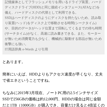
記憶媒体としてフラッシュメモリを用いるドライブ装置。ハード
ディスクドライブ(HDD)と同じ接続インタフェース(ATAなど)を
備え、ハードディスクの代替として利用できる。
SSDはハードディスクのようにディスクを持たないため、読み取
り装置(ヘッド)をディスク上で移動させる時間(シークタイム)
や、目的のデータがヘッド位置まで回転してくるまでの待ち時間
(サーチタイム)がなく、高速に読み書きできる。また、モーター
が無いため消費電力も少なく、機械的に駆動する部品が無いため
衝撃にも強い。
IT用語辞典 e-Words より引用
とあります。
簡単にいえば、HDDよりもアクセス速度が早くなり、丈夫
で省エネということですね。
ちなみに2015年3月現在、ノートPC用の2.5インチサイズ
SSDで256GBの価格は約12,000円、HDDの場合は同じ金額
だと1TB（1000GB）が購入でき、容量だけ見ると4倍近くの