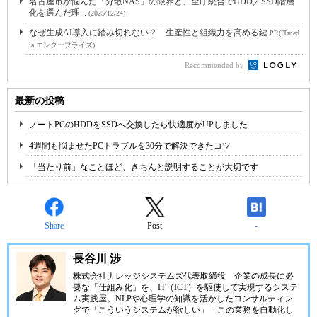
名古屋市が悩んだ「分散NAS」の限界と、全庁統合でHDD／SSD階層
化を選んだ理...
(2025/12/24)
なぜ生成AI導入に踏み切れない？ 生産性と組織力を高める鍵
PR(ITmed
ia エンタープライズ)
Recommended by
最新の投稿
ノートPCのHDDをSSDへ交換したら快適度がUPしました
4週間も悩ませたPCトラブルを30分で解決できたコツ
「当たり前」なことほど、きちんと説明することが大切です
Share
Post
-
長谷川 渉
株式会社ナレッジシステムズ代表取締役 企業の成長に必
要な「仕組み化」を、IT（ICT）を駆使して実現するシステ
ム実践屋。NLPや心理学の知識を活かしたコンサルティン
グで「こういうシステムが欲しい」「この業務を自動化し