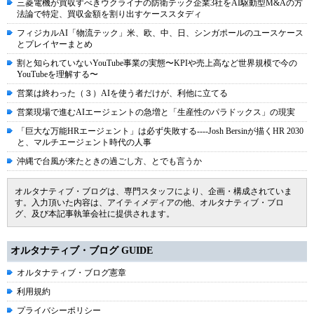
三菱電機が買収すべきウクライナの防衛テック企業3社をAI駆動型M&Aの方
法論で特定、買収金額を割り出すケーススタディ
フィジカルAI「物流テック」米、欧、中、日、シンガポールのユースケース
とプレイヤーまとめ
割と知られていないYouTube事業の実態〜KPIや売上高など世界規模で今の
YouTubeを理解する〜
営業は終わった（３）AIを使う者だけが、利他に立てる
営業現場で進むAIエージェントの急増と「生産性のパラドックス」の現実
「巨大な万能HRエージェント」は必ず失敗する----Josh Bersinが描くHR 2030
と、マルチエージェント時代の人事
沖縄で台風が来たときの過ごし方、とでも言うか
オルタナティブ・ブログは、専門スタッフにより、企画・構成されていま
す。入力頂いた内容は、アイティメディアの他、オルタナティブ・ブロ
グ、及び本記事執筆会社に提供されます。
オルタナティブ・ブログ GUIDE
オルタナティブ・ブログ憲章
利用規約
プライバシーポリシー