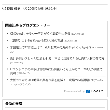
鶴田 裕史
2008/04/08 16:10:44
関連記事＆ブログエントリー
CMOのAIリテラシー不足が招く2027年の危機
(2026/03/12)
【図解】コレ1枚でわかるDX人材の育成
(2026/03/12)
米国進出で12倍値上げ!? 欧州起業家の海外チャレンジから学べ
(2025/1
2/24)
受け身情シスじゃAIに食われる 本当に活躍できる社内IT人材の育て方
(2026/01/22)
ITエンジニアの年収は管理職に転向後いくら上がる？ 218人の調査で
判明
(2026/04/17)
大阪ガスが月2000時間の共有作業を削減！ 現場のAI活用術
PR(ITmedia
エンタープライズ)
Recommended by
最新の投稿