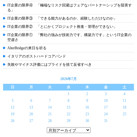
IT企業の限界④ 「極端なリスク回避はフェアなパートナーシップを阻害す
る」
IT企業の限界③ 「できる能力があるのか、経験しただけなのか」
IT企業の限界② 「とにかくプロジェクト推進・管理ができない」
IT企業の限界① 「弊社の強みが技術力です、構築力です」というIT企業の
空虚さ
AlterBridgeの来日を祈る
イタリアのポストハードコアバンド
失敗やマイナス評価にはプライドを捨て反省すべき
2026年7月
日
月
火
水
木
金
土
1
2
3
4
5
6
7
8
9
10
11
12
13
14
15
16
17
18
19
20
21
22
23
24
25
26
27
28
29
30
31