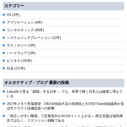
カテゴリー
OS (2件)
アプリケーション (4件)
コンサルティング (90件)
システムインテグレーション (22件)
テクノロジー (3件)
ハードウェア (2件)
ビジネス (195件)
社会 (251件)
オルタナティブ・ブログ 最新の投稿
LinkedInで見る「鎖国」する日本 ― でも、世界で輝く日本人は確実に増えて
いる
2027年メモリ市場展望：DRAM供給不足の長期化とNAND Flash供給緩和が及
ぼすクラウド設備投資への影響
「両立しやすい職場」で定着意向が44.9ポイント上がる----両立支援は福利厚
生ではなく、リテンション戦略である