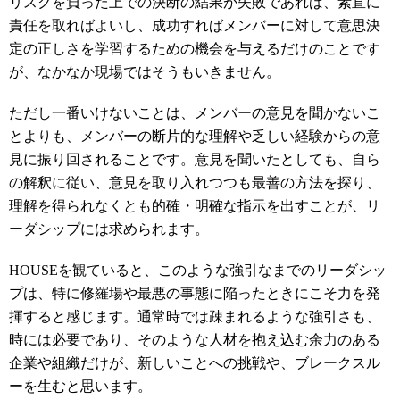
リスクを負った上での決断の結果が失敗であれば、素直に
責任を取ればよいし、成功すればメンバーに対して意思決
定の正しさを学習するための機会を与えるだけのことです
が、なかなか現場ではそうもいきません。
ただし一番いけないことは、メンバーの意見を聞かないこ
とよりも、メンバーの断片的な理解や乏しい経験からの意
見に振り回されることです。意見を聞いたとしても、自ら
の解釈に従い、意見を取り入れつつも最善の方法を探り、
理解を得られなくとも的確・明確な指示を出すことが、リ
ーダシップには求められます。
HOUSEを観ていると、このような強引なまでのリーダシッ
プは、特に修羅場や最悪の事態に陥ったときにこそ力を発
揮すると感じます。通常時では疎まれるような強引さも、
時には必要であり、そのような人材を抱え込む余力のある
企業や組織だけが、新しいことへの挑戦や、ブレークスル
ーを生むと思います。