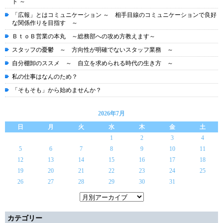
ト ～
「広報」とはコミュニケーション ～ 相手目線のコミュニケーションで良好
な関係作りを目指す ～
ＢｔｏＢ営業の本丸 ～総務部への攻め方教えます～
スタッフの憂鬱 ～ 方向性が明確でないスタッフ業務 ～
自分棚卸のススメ ～ 自立を求められる時代の生き方 ～
私の仕事はなんのため？
「そもそも」から始めませんか？
2026年7月
日
月
火
水
木
金
土
1
2
3
4
5
6
7
8
9
10
11
12
13
14
15
16
17
18
19
20
21
22
23
24
25
26
27
28
29
30
31
カテゴリー