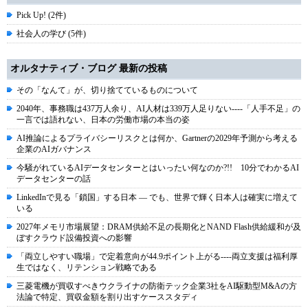
Pick Up! (2件)
社会人の学び (5件)
オルタナティブ・ブログ 最新の投稿
その「なんて」が、切り捨てているものについて
2040年、事務職は437万人余り、AI人材は339万人足りない----「人手不足」の
一言では語れない、日本の労働市場の本当の姿
AI推論によるプライバシーリスクとは何か、Gartnerの2029年予測から考える
企業のAIガバナンス
今騒がれているAIデータセンターとはいったい何なのか?!! 10分でわかるAI
データセンターの話
LinkedInで見る「鎖国」する日本 ― でも、世界で輝く日本人は確実に増えて
いる
2027年メモリ市場展望：DRAM供給不足の長期化とNAND Flash供給緩和が及
ぼすクラウド設備投資への影響
「両立しやすい職場」で定着意向が44.9ポイント上がる----両立支援は福利厚
生ではなく、リテンション戦略である
三菱電機が買収すべきウクライナの防衛テック企業3社をAI駆動型M&Aの方
法論で特定、買収金額を割り出すケーススタディ