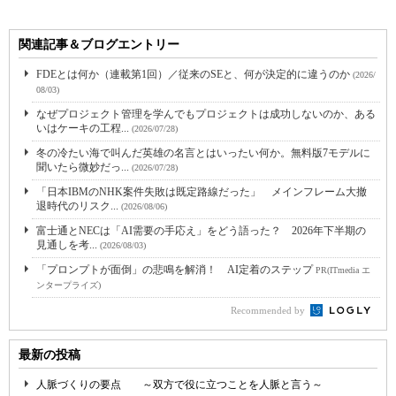
関連記事＆ブログエントリー
FDEとは何か（連載第1回）／従来のSEと、何が決定的に違うのか
(2026/
08/03)
なぜプロジェクト管理を学んでもプロジェクトは成功しないのか、ある
いはケーキの工程...
(2026/07/28)
冬の冷たい海で叫んだ英雄の名言とはいったい何か。無料版7モデルに
聞いたら微妙だっ...
(2026/07/28)
「日本IBMのNHK案件失敗は既定路線だった」 メインフレーム大撤
退時代のリスク...
(2026/08/06)
富士通とNECは「AI需要の手応え」をどう語った？ 2026年下半期の
見通しを考...
(2026/08/03)
「プロンプトが面倒」の悲鳴を解消！ AI定着のステップ
PR(ITmedia エ
ンタープライズ)
Recommended by
最新の投稿
人脈づくりの要点 ～双方で役に立つことを人脈と言う～