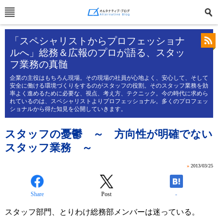
「スペシャリストからプロフェッショナ
ルへ」総務＆広報のプロが語る、スタッ
フ業務の真髄
企業の主役はもちろん現場。その現場の社員が心地よく、安心して、そして
安全に働ける環境づくりをするのがスタッフの役割。そのスタッフ業務を効
率よく進めるために必要な、視点、考え方、テクニック。今の時代に求めら
れているのは、スペシャリストよりプロフェッショナル。多くのプロフェッ
ショナルから得た知見を公開していきます。
スタッフの憂鬱 ～ 方向性が明確でない
スタッフ業務 ～
»
2013/03/25
Share
Post
-
スタッフ部門、とりわけ総務部メンバーは迷っている。