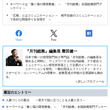
キーワードは「働く場の環境整備」 ～ 『月刊総務』全国総務部門ア
ンケート ～
「広報」とはコミュニケーション ～ 相手目線のコミュニケーション
で良好な関係作りを目指す ～
Share
Post
-
『月刊総務』編集長 豊田健一
日本で唯一の管理部門向け専門誌『月刊総務』の編集長を
務めると同時に、ウィズワークスの社内組織、ナナ総合コ
ミュニケーション研究所所長として企業のインナーコミュ
ニケーションを研究。一般社団法人ファシリティ・オフィ
スサービス・コンソーシアムの理事や、総務育成大学校の主席講師も務め
る。
» 詳しいプロフィール
最近のエントリー
人脈づくりの要点 ～双方で役に立つことを人脈と言う～
キーワードは「働く場の環境整備」 ～ 『月刊総務』全国総務部門アンケー