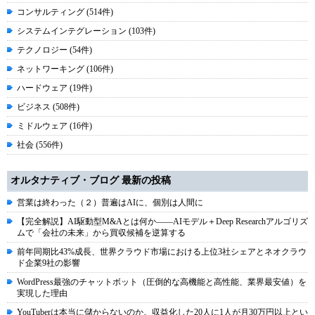
コンサルティング (514件)
システムインテグレーション (103件)
テクノロジー (54件)
ネットワーキング (106件)
ハードウェア (19件)
ビジネス (508件)
ミドルウェア (16件)
社会 (556件)
オルタナティブ・ブログ 最新の投稿
営業は終わった（２）普遍はAIに、個別は人間に
【完全解説】AI駆動型M&Aとは何か――AIモデル＋Deep Researchアルゴリズ
ムで「会社の未来」から買収候補を逆算する
前年同期比43%成長、世界クラウド市場における上位3社シェアとネオクラウ
ド企業9社の影響
WordPress最強のチャットボット（圧倒的な高機能と高性能、業界最安値）を
実現した理由
YouTuberは本当に儲からないのか。収益化した20人に1人が月30万円以上とい