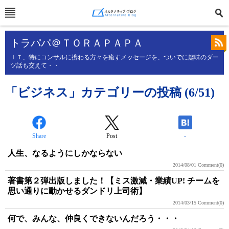
トラパパ＠ＴＯＲＡＰＡＰＡ
ＩＴ、特にコンサルに携わる方々を癒すメッセージを、ついでに趣味のダー
ツ話も交えて・・
「ビジネス」カテゴリーの投稿 (6/51)
Share
Post
-
人生、なるようにしかならない
2014/08/01
Comment(0)
著書第２弾出版しました！【ミス激減・業績UP! チームを
思い通りに動かせるダンドリ上司術】
2014/03/15
Comment(0)
何で、みんな、仲良くできないんだろう・・・