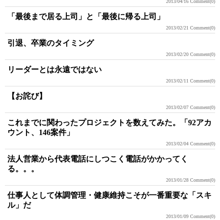
2013/04/16
Comment(0)
「最後まで居る上司」と「最後に帰る上司」
2013/02/21
Comment(0)
引退、卒業のタイミング
2013/02/20
Comment(0)
リーダーとは永遠ではない
2013/02/11
Comment(0)
【お詫び】
2013/02/07
Comment(0)
これまでに関わったプロジェクトを数えてみた。「92アカ
ウント、146案件」
2013/02/04
Comment(0)
法人営業から代表電話にしつこく電話がかかってく
る。。。
2013/01/28
Comment(0)
仕事人として体調管理・健康維持こそが一番重要な「スキ
ル」だ
2013/01/09
Comment(0)