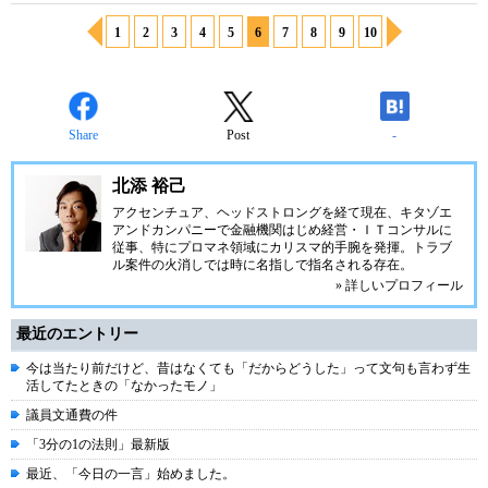
1
2
3
4
5
6
7
8
9
10
Share
Post
-
北添 裕己
アクセンチュア、ヘッドストロングを経て現在、キタゾエ
アンドカンパニーで金融機関はじめ経営・ＩＴコンサルに
従事、特にプロマネ領域にカリスマ的手腕を発揮。トラブ
ル案件の火消しでは時に名指しで指名される存在。
» 詳しいプロフィール
最近のエントリー
今は当たり前だけど、昔はなくても「だからどうした」って文句も言わず生
活してたときの「なかったモノ」
議員文通費の件
「3分の1の法則」最新版
最近、「今日の一言」始めました。