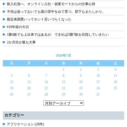
新入社員へ、オンライン入社・就業モードからの仕事心得
子供は放っておいても親の背中をみて育つ。部下もまたしかり。
最近体調悪いってホント言いづらくなった
#10年前の今日
1勝4敗でも上出来ではあるが、できれば3勝7敗を目指していきたい
2か月目が最も大事
2026年7月
日
月
火
水
木
金
土
1
2
3
4
5
6
7
8
9
10
11
12
13
14
15
16
17
18
19
20
21
22
23
24
25
26
27
28
29
30
31
カテゴリー
アプリケーション (28件)