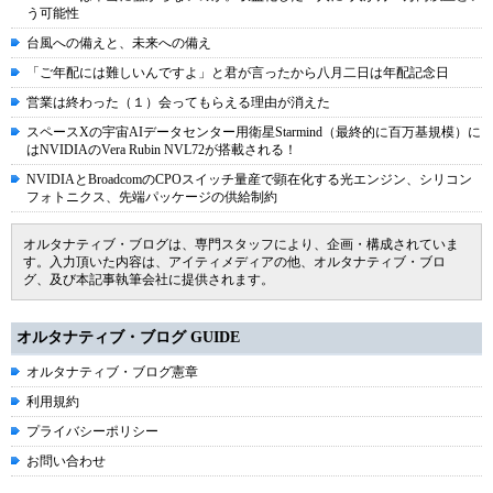
う可能性
台風への備えと、未来への備え
「ご年配には難しいんですよ」と君が言ったから八月二日は年配記念日
営業は終わった（１）会ってもらえる理由が消えた
スペースXの宇宙AIデータセンター用衛星Starmind（最終的に百万基規模）に
はNVIDIAのVera Rubin NVL72が搭載される！
NVIDIAとBroadcomのCPOスイッチ量産で顕在化する光エンジン、シリコン
フォトニクス、先端パッケージの供給制約
オルタナティブ・ブログは、専門スタッフにより、企画・構成されていま
す。入力頂いた内容は、アイティメディアの他、オルタナティブ・ブロ
グ、及び本記事執筆会社に提供されます。
オルタナティブ・ブログ GUIDE
オルタナティブ・ブログ憲章
利用規約
プライバシーポリシー
お問い合わせ