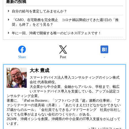
最新の投稿
自分の給与を査定してみませんか？
「GMO、在宅勤務を完全廃止 コロナ禍以降続けてきた週1日の「推
奨」も終了」をどう見る？
年に一回、沖縄で開催する唯一のビジネスITフェスです！
Share
Post
-
大木 豊成
スマートデバイス法人導入コンサルティングの
イシン株式
会社
代表取締役。
大企業から中小企業、金融からアパレル、学校まで、幅広
いスマートデバイス導入を支援している。アップル認定コ
ンサルティング企業。
著書に、「iPad on Business」「ソフトバンク流『超』速断の仕事術」「フ
ァシリテーターの道具箱（共著）」「あたりまえだけどなかなかできない
37歳からのルール」「会社員でもできるノマドワーキング 社員が出社し
なくても仕事が止まらない会社のつくりかた」がある。
2024年、
沖縄イシン
を創業。沖縄県の中小企業のIT導入支援をがんばって
います。