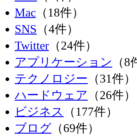
Mac
（18件）
SNS
（4件）
Twitter
（24件）
アプリケーション
（8
テクノロジー
（31件）
ハードウェア
（26件）
ビジネス
（177件）
ブログ
（69件）