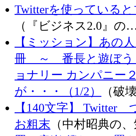
Twitterを使って
（『ビジネス2.0』の
【ミッション】あの人
冊 ～ 番長と遊ぼう！＝
ョナリー カンパニー
が・・・（1/2）
（破
【140文字】 Twit
お粗末
（中村昭典の、