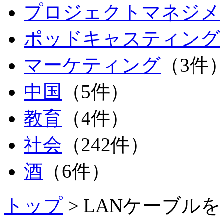
プロジェクトマネジメ
ポッドキャスティング
マーケティング
（3件
中国
（5件）
教育
（4件）
社会
（242件）
酒
（6件）
トップ
> LANケーブル