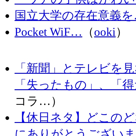
国立大学の存在意義を
Pocket WiF…
（
ooki
）
「新聞」とテレビを見
「失ったもの」、「得
コラ…）
【休日ネタ】どこのど
にありがとうございま