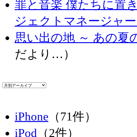
罪と音楽 僕たちに置
ジェクトマネージャー .
思い出の地 ～ あの夏の
だより…）
iPhone
（71件）
iPod
（2件）