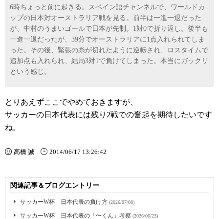
6時ちょっと前に起きる。スペイン語チャンネルで、ワールドカ
ップの日本対オーストラリア戦を見る。前半は一進一退だった
が、中村のうまいゴールで日本が先制。1対0で折り返し。後半も
一進一退だったが、39分でオーストラリアに1点入れられてしま
った。その後、緊張の糸が切れたように逆転され、ロスタイムで
追加点も入れられ、結局3対1で負けてしまった。本当にガックリ
という感じ。
とりあえずここでやめておきますが、
サッカーの日本代表には残り2戦での奮起を期待したいです
ね。
高橋 誠
2014/06/17 13:26:42
関連記事＆ブログエントリー
サッカーW杯 日本代表の負け方
(2026/07/08)
サッカーW杯 日本代表の「〜くん」考察
(2026/06/23)