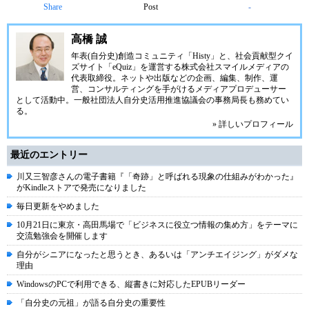
Share
Post
-
高橋 誠
年表(自分史)創造コミュニティ「
Histy
」と、社会貢献型クイ
ズサイト「
eQuiz
」を運営する
株式会社スマイルメディア
の
代表取締役。ネットや出版などの企画、編集、制作、運
営、コンサルティングを手がけるメディアプロデューサー
として活動中。
一般社団法人自分史活用推進協議会
の事務局長も務めてい
る。
» 詳しいプロフィール
最近のエントリー
川又三智彦さんの電子書籍『「奇跡」と呼ばれる現象の仕組みがわかった』
がKindleストアで発売になりました
毎日更新をやめました
10月21日に東京・高田馬場で「ビジネスに役立つ情報の集め方」をテーマに
交流勉強会を開催します
自分がシニアになったと思うとき、あるいは「アンチエイジング」がダメな
理由
WindowsのPCで利用できる、縦書きに対応したEPUBリーダー
「自分史の元祖」が語る自分史の重要性