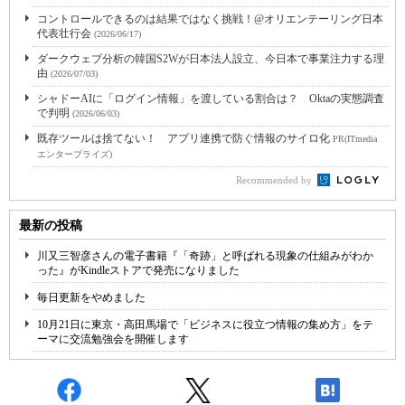
コントロールできるのは結果ではなく挑戦！@オリエンテーリング日本
代表壮行会
(2026/06/17)
ダークウェブ分析の韓国S2Wが日本法人設立、今日本で事業注力する理
由
(2026/07/03)
シャドーAIに「ログイン情報」を渡している割合は？ Oktaの実態調査
で判明
(2026/06/03)
既存ツールは捨てない！ アプリ連携で防ぐ情報のサイロ化
PR(ITmedia
エンタープライズ)
Recommended by
最新の投稿
川又三智彦さんの電子書籍『「奇跡」と呼ばれる現象の仕組みがわか
った』がKindleストアで発売になりました
毎日更新をやめました
10月21日に東京・高田馬場で「ビジネスに役立つ情報の集め方」をテ
ーマに交流勉強会を開催します