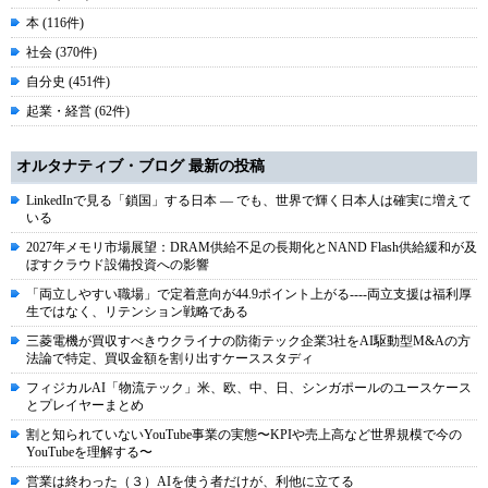
本 (116件)
社会 (370件)
自分史 (451件)
起業・経営 (62件)
オルタナティブ・ブログ 最新の投稿
LinkedInで見る「鎖国」する日本 ― でも、世界で輝く日本人は確実に増えて
いる
2027年メモリ市場展望：DRAM供給不足の長期化とNAND Flash供給緩和が及
ぼすクラウド設備投資への影響
「両立しやすい職場」で定着意向が44.9ポイント上がる----両立支援は福利厚
生ではなく、リテンション戦略である
三菱電機が買収すべきウクライナの防衛テック企業3社をAI駆動型M&Aの方
法論で特定、買収金額を割り出すケーススタディ
フィジカルAI「物流テック」米、欧、中、日、シンガポールのユースケース
とプレイヤーまとめ
割と知られていないYouTube事業の実態〜KPIや売上高など世界規模で今の
YouTubeを理解する〜
営業は終わった（３）AIを使う者だけが、利他に立てる