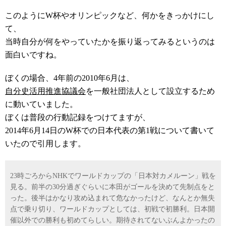
このようにW杯やオリンピックなど、何かをきっかけにし
て、
当時自分が何をやっていたかを振り返ってみるというのは
面白いですね。
ぼくの場合、4年前の2010年6月は、
自分史活用推進協議会
を一般社団法人として設立するため
に動いていました。
ぼくは普段の行動記録をつけてますが、
2014年6月14日のW杯での日本代表の第1戦について書いて
いたので引用します。
23時ごろからNHKでワールドカップの「日本対カメルーン」戦を
見る。前半の30分過ぎぐらいに本田がゴールを決めて先制点をと
った。後半はかなり攻め込まれて危なかったけど、なんとか無失
点で乗り切り、ワールドカップとしては、初戦で初勝利。日本開
催以外での勝利も初めてらしい。期待されてないぶんよかったの