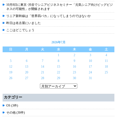
10月8日に東京･渋谷でシニアビジネスセミナー「元気シニア向けビッグビジ
ネスの可能性」が開催されます
リニア新幹線は「世界四バカ」になってしまうのではないか
昨日は名古屋にいました
ここはどこでしょう
2026年7月
日
月
火
水
木
金
土
1
2
3
4
5
6
7
8
9
10
11
12
13
14
15
16
17
18
19
20
21
22
23
24
25
26
27
28
29
30
31
カテゴリー
OS (3件)
その他 (30件)