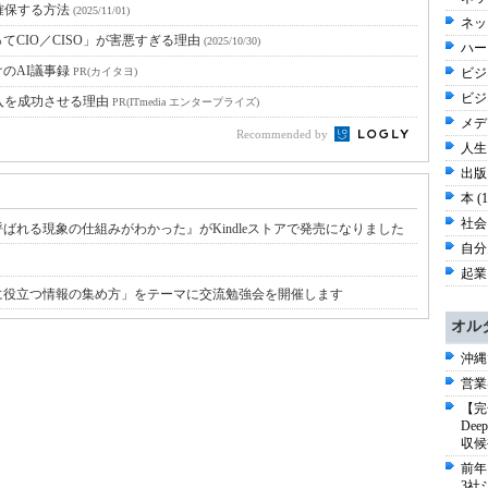
確保する方法
(2025/11/01)
ネッ
CIO／CISO」が害悪すぎる理由
(2025/10/30)
ハー
のAI議事録
PR(カイタヨ)
ビジネ
ビジ
入を成功させる理由
PR(ITmedia エンタープライズ)
メディ
Recommended by
人生 
出版 
本 (
社会 
れる現象の仕組みがわかった』がKindleストアで発売になりました
自分史
起業
スに役立つ情報の集め方」をテーマに交流勉強会を開催します
オル
沖縄
営業
【完
De
収候
前年
3社