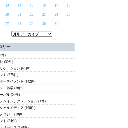
13
14
15
16
17
18
20
21
22
23
24
25
27
28
29
30
31
ゴリー
(3件)
 (30件)
リケーション (61件)
ト (375件)
ターテイメント (142件)
ズ・雑学 (38件)
ーバル (54件)
テムインテグレーション (1件)
シャルメディア (100件)
ノロジー (39件)
ド (84件)
トサービス (178件)