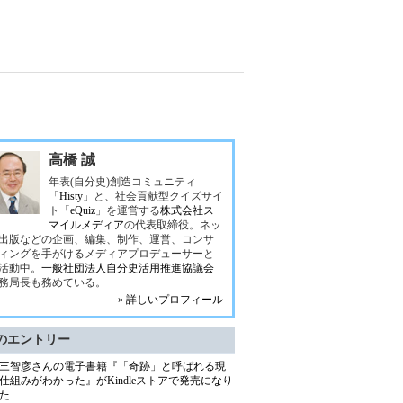
高橋 誠
年表(自分史)創造コミュニティ
「
Histy
」と、社会貢献型クイズサイ
ト「
eQuiz
」を運営する
株式会社ス
マイルメディア
の代表取締役。ネッ
出版などの企画、編集、制作、運営、コンサ
ィングを手がけるメディアプロデューサーと
活動中。
一般社団法人自分史活用推進協議会
務局長も務めている。
» 詳しいプロフィール
のエントリー
三智彦さんの電子書籍『「奇跡」と呼ばれる現
仕組みがわかった』がKindleストアで発売になり
た