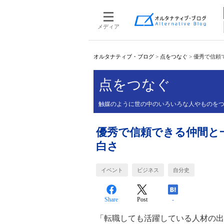
メディア
オルタナティブ・ブログ
>
点をつなぐ
>
優秀で信頼
点をつなぐ
触媒のように世の中のいろいろな人やものを
優秀で信頼できる仲間と
白さ
イベント
ビジネス
自分史
Share
Post
-
「転職しても活躍している人材の出