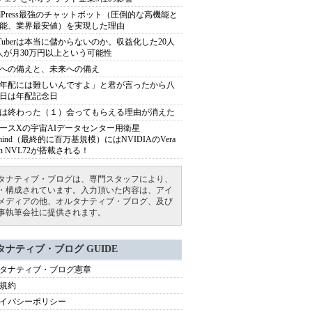
rdPress最強のチャットボット（圧倒的な高機能と
能、業界最安値）を実現した理由
uTuberは本当に儲からないのか。収益化した20人
人が月30万円以上という可能性
への備えと、未来への備え
年配には難しいんですよ」と君が言ったから八
日は年配記念日
は終わった（１）会ってもらえる理由が消えた
ースXの宇宙AIデータセンター用衛星
armind（最終的に百万基規模）にはNVIDIAのVera
bin NVL72が搭載される！
タナティブ・ブログは、専門スタッフにより、
・構成されています。入力頂いた内容は、アイ
メディアの他、オルタナティブ・ブログ、及び
事執筆会社に提供されます。
タナティブ・ブログ GUIDE
タナティブ・ブログ憲章
規約
イバシーポリシー