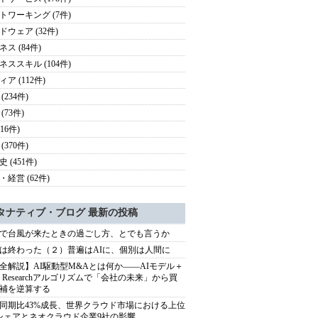
トワーキング (7件)
ドウェア (32件)
ス (84件)
ネススキル (104件)
ア (112件)
(234件)
(73件)
116件)
(370件)
 (451件)
・経営 (62件)
タナティブ・ブログ 最新の投稿
で台風が来たときの過ごし方、とでも言うか
は終わった（２）普遍はAIに、個別は人間に
全解説】AI駆動型M&Aとは何か――AIモデル＋
ep Researchアルゴリズムで「会社の未来」から買
補を逆算する
同期比43%成長、世界クラウド市場における上位
シェアとネオクラウド企業9社の影響