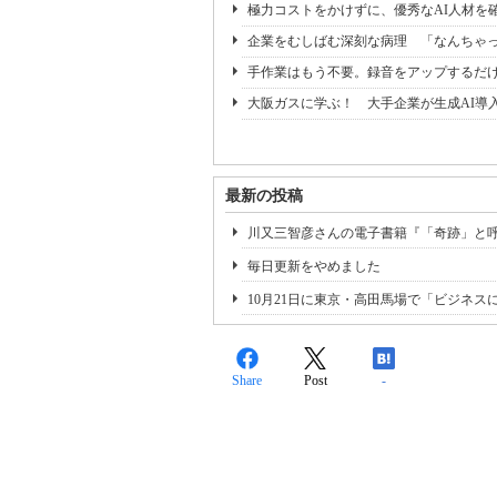
極力コストをかけずに、優秀なAI人材を
企業をむしばむ深刻な病理 「なんちゃって
手作業はもう不要。録音をアップするだけ
大阪ガスに学ぶ！ 大手企業が生成AI導
最新の投稿
川又三智彦さんの電子書籍『「奇跡」と呼ば
毎日更新をやめました
10月21日に東京・高田馬場で「ビジネ
Share
Post
-