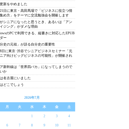
更新をやめました
月21日に東京・高田馬場で「ビジネスに役立つ情
集め方」をテーマに交流勉強会を開催します
がシニアになったと思うとき、あるいは「アン
イジング」がダメな理由
ndowsのPCで利用できる、縦書きに対応したEPUB
ダー
分史の元祖」が語る自分史の重要性
月8日に東京･渋谷でシニアビジネスセミナー「元
ニア向けビッグビジネスの可能性」が開催され
ア新幹線は「世界四バカ」になってしまうので
いか
は名古屋にいました
はどこでしょう
2026年7月
月
火
水
木
金
土
1
2
3
4
6
7
8
9
10
11