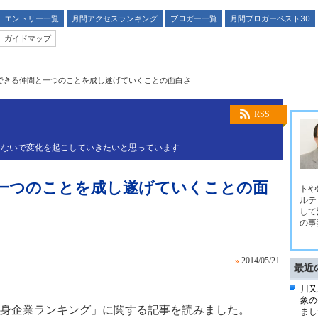
エントリー一覧
月間アクセスランキング
ブロガー一覧
月間ブロガーベスト30
ガイドマップ
できる仲間と一つのことを成し遂げていくことの面白さ
RSS
つないで変化を起こしていきたいと思っています
一つのことを成し遂げていくことの面
トや
ルテ
して
の事
»
2014/05/21
最近
川又
象の
身企業ランキング」に関する記事を読みました。
まし