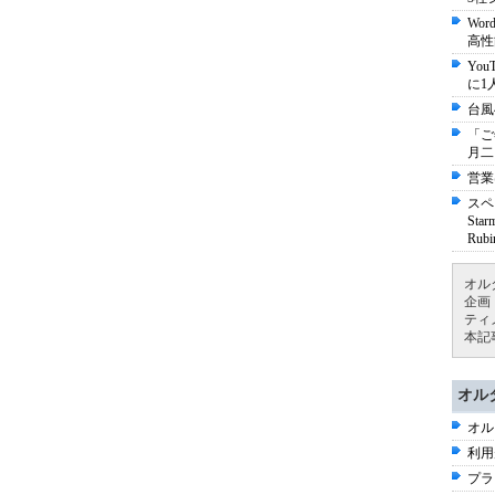
Wo
高性
Yo
に1
台風
「ご
月二
営業
スペ
St
Ru
オル
企画
ティ
本記
オル
オル
利用
プラ