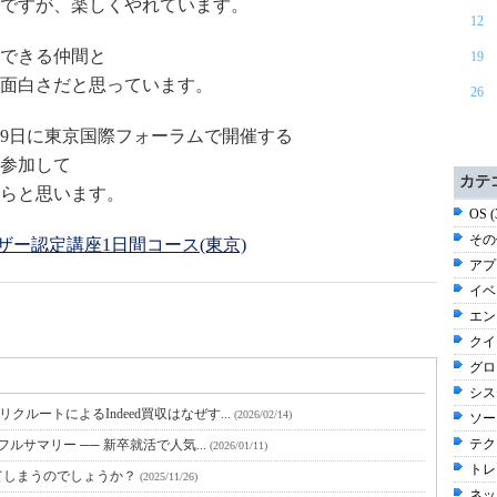
ですが、楽しくやれています。
12
できる仲間と
19
面白さだと思っています。
26
29日に東京国際フォーラムで開催する
参加して
カテ
らと思います。
OS 
その他
ドバイザー認定講座1日間コース(東京)
アプ
イベン
エン
クイ
グロ
シス
ルートによるIndeed買収はなぜす...
(2026/02/14)
ソー
テク
フルサマリー ── 新卒就活で人気...
(2026/01/11)
トレン
てしまうのでしょうか？
(2025/11/26)
ネッ