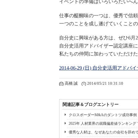
イベントの準備はいろいろたいへん
仕事の醍醐味の一つは、優秀で信頼
一つのことを成し遂げていくことの
自分史に興味がある方は、ぜひ6月
自分史活用アドバイザー認定講座に
私たちの仲間に加わっていただけた
2014-06-29 (日) 自分史活用ア
高橋 誠
2014/05/21 10:31:10
関連記事＆ブログエントリー
クロスボーダーM&Aのダントツ成功事例 リク
2025年 人材業界の就職偏差値ランキング 
優秀な人材は、なぜあなたの会社を辞め