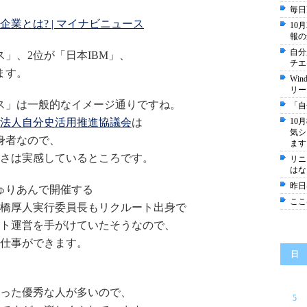
毎日
業とは? | マイナビニュース
10
報の
自分
」、2位が「日本IBM」、
チエ
ます。
Wi
リー
ス」は一般的なイメージ通りですね。
「自
法人自分史活用推進協議会
は
10
気シ
身者なので、
ます
さは実感しているところです。
リニ
はな
昨日
きゅりあんで開催する
ここ
橋厚人実行委員長もリクルート出身で
ト運営を手がけていたそうなので、
仕事ができます。
日
った優秀な人が多いので、
5