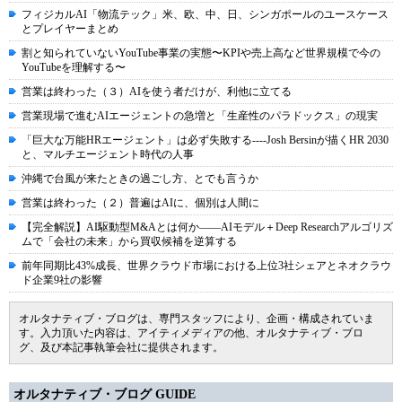
フィジカルAI「物流テック」米、欧、中、日、シンガポールのユースケース
とプレイヤーまとめ
割と知られていないYouTube事業の実態〜KPIや売上高など世界規模で今の
YouTubeを理解する〜
営業は終わった（３）AIを使う者だけが、利他に立てる
営業現場で進むAIエージェントの急増と「生産性のパラドックス」の現実
「巨大な万能HRエージェント」は必ず失敗する----Josh Bersinが描くHR 2030
と、マルチエージェント時代の人事
沖縄で台風が来たときの過ごし方、とでも言うか
営業は終わった（２）普遍はAIに、個別は人間に
【完全解説】AI駆動型M&Aとは何か――AIモデル＋Deep Researchアルゴリズ
ムで「会社の未来」から買収候補を逆算する
前年同期比43%成長、世界クラウド市場における上位3社シェアとネオクラウ
ド企業9社の影響
オルタナティブ・ブログは、専門スタッフにより、企画・構成されていま
す。入力頂いた内容は、アイティメディアの他、オルタナティブ・ブロ
グ、及び本記事執筆会社に提供されます。
オルタナティブ・ブログ GUIDE