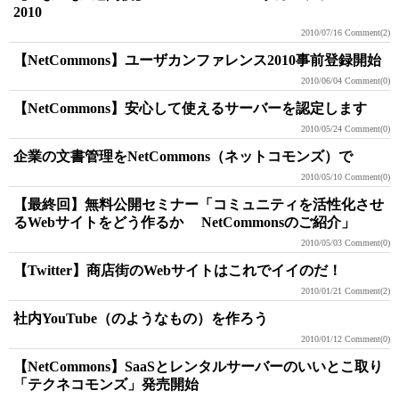
2010
2010/07/16
Comment(2)
【NetCommons】ユーザカンファレンス2010事前登録開始
2010/06/04
Comment(0)
【NetCommons】安心して使えるサーバーを認定します
2010/05/24
Comment(0)
企業の文書管理をNetCommons（ネットコモンズ）で
2010/05/10
Comment(0)
【最終回】無料公開セミナー「コミュニティを活性化させ
るWebサイトをどう作るか NetCommonsのご紹介」
2010/05/03
Comment(0)
【Twitter】商店街のWebサイトはこれでイイのだ！
2010/01/21
Comment(2)
社内YouTube（のようなもの）を作ろう
2010/01/12
Comment(0)
【NetCommons】SaaSとレンタルサーバーのいいとこ取り
「テクネコモンズ」発売開始