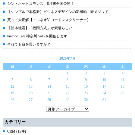
シン・ネットコモンズ、8月末全国公開！
【シンプルで本格派】ビジネスデザインの新機軸「匠メソッド」
買って大正解【トルネオV コードレスクリーナー】
【熊本地震】「福岡方式」が素晴らしい
kintone Café 神奈川 Vol.2を開催します
それでも命を買いますか？
2026年7月
日
月
火
水
木
金
土
1
2
3
4
5
6
7
8
9
10
11
12
13
14
15
16
17
18
19
20
21
22
23
24
25
26
27
28
29
30
31
カテゴリー
CRM (15件)