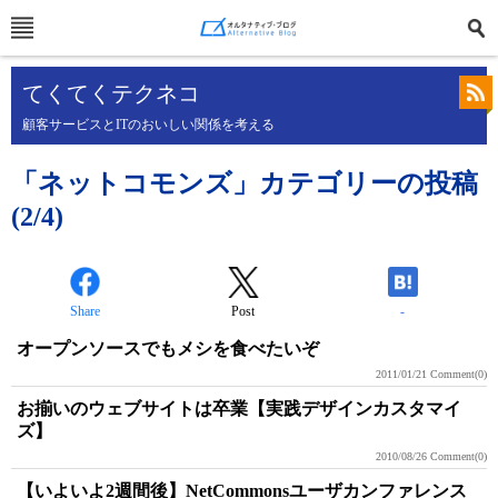
てくてくテクネコ
顧客サービスとITのおいしい関係を考える
「ネットコモンズ」カテゴリーの投稿
(2/4)
Share
Post
-
オープンソースでもメシを食べたいぞ
2011/01/21
Comment(0)
お揃いのウェブサイトは卒業【実践デザインカスタマイ
ズ】
2010/08/26
Comment(0)
【いよいよ2週間後】NetCommonsユーザカンファレンス