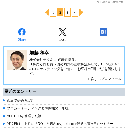
2010/01/08
Comment(0)
1
2
3
4
Share
Post
-
加藤 和幸
株式会社テクネコ
代表取締役。
ITを売る側と買う側の両方の経験を活かして、CRMとCMS
のコンサルティングを中心に、お客様の”困った”を解決しま
す。
» 詳しいプロフィール
最近のエントリー
SaaSで始めるIoT
ブロガーミーティングと掃除機の一年後
au HTL23を修理した話
9月2日は「上司に「NO」と言わせないkintone浸透の裏技!!」セミナー