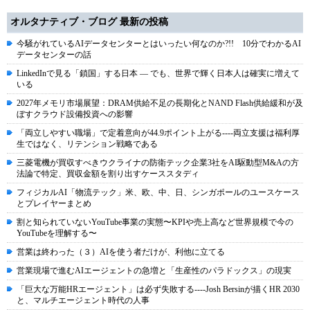
オルタナティブ・ブログ 最新の投稿
今騒がれているAIデータセンターとはいったい何なのか?!! 10分でわかるAI
データセンターの話
LinkedInで見る「鎖国」する日本 ― でも、世界で輝く日本人は確実に増えて
いる
2027年メモリ市場展望：DRAM供給不足の長期化とNAND Flash供給緩和が及
ぼすクラウド設備投資への影響
「両立しやすい職場」で定着意向が44.9ポイント上がる----両立支援は福利厚
生ではなく、リテンション戦略である
三菱電機が買収すべきウクライナの防衛テック企業3社をAI駆動型M&Aの方
法論で特定、買収金額を割り出すケーススタディ
フィジカルAI「物流テック」米、欧、中、日、シンガポールのユースケース
とプレイヤーまとめ
割と知られていないYouTube事業の実態〜KPIや売上高など世界規模で今の
YouTubeを理解する〜
営業は終わった（３）AIを使う者だけが、利他に立てる
営業現場で進むAIエージェントの急増と「生産性のパラドックス」の現実
「巨大な万能HRエージェント」は必ず失敗する----Josh Bersinが描くHR 2030
と、マルチエージェント時代の人事