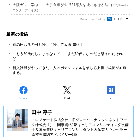
大阪ガスに学ぶ！ 大手企業が生成AI導入を成功させる理由
PR(ITmedia
エンタープライズ)
Recommended by
最新の投稿
雨の日も風の日も続けに続けて放送1000回。
「もう50代だし」じゃなくて、「まだ50代」なのだと思うのだけれ
ど。
新入社員がやってきた！人のポテンシャルを信じる支援で成長が加速
する。
Share
Post
-
田中 淳子
トレノケート株式会社（旧グローバルナレッジネットワー
ク株式会社）
国家資格2級キャリアコンサルティング技能
士＆国家資格キャリアコンサルタント＆産業カウンセラー
＆整理収納アドバイザー1級