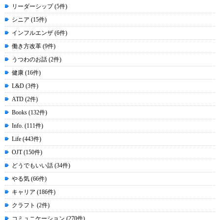
リーダーシップ (5件)
シニア (15件)
インフルエンザ (6件)
働き方改革 (9件)
うつわのお話 (2件)
健康 (16件)
L&D (3件)
ATD (2件)
Books (132件)
Info. (111件)
Life (443件)
OJT (150件)
どうでもいい話 (34件)
やる気 (66件)
キャリア (186件)
クラフト (2件)
コミュニケーション (270件)