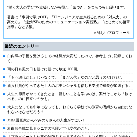
”働く大人の学び”を支援しながら得た「気づき」をつらつらと綴ります。
著書は『事例で学ぶOJT』『ITエンジニアが生き残るための「対人力」の
高め方』『速効!SEのためのコミュニケーション実践塾』『はじめての後輩
指導』など多数。
» 詳しいプロフィール
最近のエントリー
白内障の手術を受けるまでの経緯が大変だったので、参考までに記録してお
く。
雨の日も風の日も続けに続けて放送1000回。
「もう50代だし」じゃなくて、「まだ50代」なのだと思うのだけれど。
新入社員がやってきた！人のポテンシャルを信じる支援で成長が加速する。
人生の節目がやってきたとき、新しいことを学ぶのは、案外そこから「抜け
出る」のに役立つのかも。
大人になっても中年になっても、おそらく学校での教育の呪縛から自由にな
れないはなぜだろう？
MBA漫画家かんべみのりさんの人生がすごい！
紅白歌合戦に見るシニアの活躍と世代交代のこと。
「プライベートも仕事の勉強をすべきですか？」という問い。（私の場合）