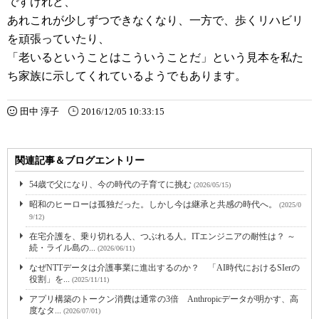
ですけれど、
あれこれが少しずつできなくなり、一方で、歩くリハビリ
を頑張っていたり、
「老いるということはこういうことだ」という見本を私た
ち家族に示してくれているようでもあります。
田中 淳子
2016/12/05 10:33:15
関連記事＆ブログエントリー
54歳で父になり、今の時代の子育てに挑む
(2026/05/15)
昭和のヒーローは孤独だった。しかし今は継承と共感の時代へ。
(2025/0
9/12)
在宅介護を、乗り切れる人、つぶれる人。ITエンジニアの耐性は？ ～
続・ライル島の...
(2026/06/11)
なぜNTTデータは介護事業に進出するのか？ 「AI時代におけるSIerの
役割」を...
(2025/11/11)
アプリ構築のトークン消費は通常の3倍 Anthropicデータが明かす、高
度なタ...
(2026/07/01)