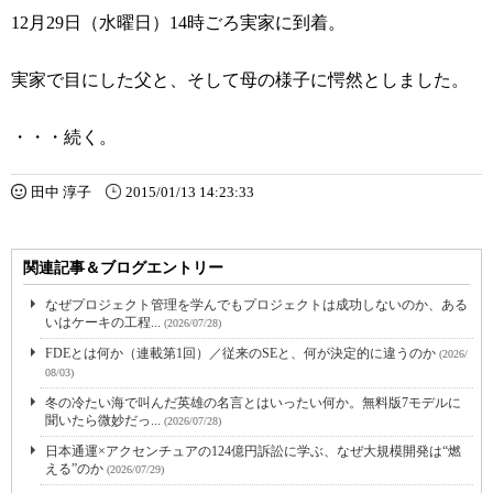
12月29日（水曜日）14時ごろ実家に到着。
実家で目にした父と、そして母の様子に愕然としました。
・・・続く。
田中 淳子
2015/01/13 14:23:33
関連記事＆ブログエントリー
なぜプロジェクト管理を学んでもプロジェクトは成功しないのか、ある
いはケーキの工程...
(2026/07/28)
FDEとは何か（連載第1回）／従来のSEと、何が決定的に違うのか
(2026/
08/03)
冬の冷たい海で叫んだ英雄の名言とはいったい何か。無料版7モデルに
聞いたら微妙だっ...
(2026/07/28)
日本通運×アクセンチュアの124億円訴訟に学ぶ、なぜ大規模開発は“燃
える”のか
(2026/07/29)