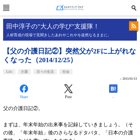
田中淳子の”大人の学び”支援隊！
人材育成の現場で見聞きしたあれやこれやを徒然なるままに。
【父の介護日記②】突然父が2Fに上がれな
くなった（2014/12/25）
Life
介護
日々の生活
社会
»
2015/01/13
Share
Post
-
父の介護日記②。
まずは、年末年始の出来事を記録していきましょう。（そ
の後、「年末年始」後のさらなるドタバタ
、「日本の介護