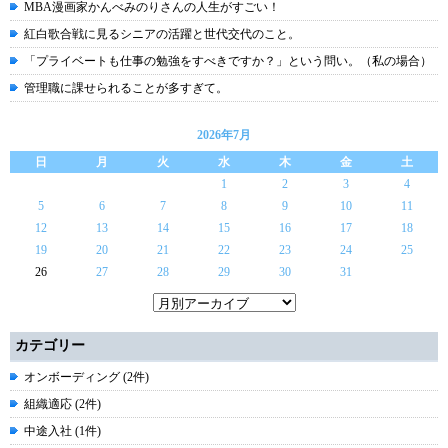
MBA漫画家かんべみのりさんの人生がすごい！
紅白歌合戦に見るシニアの活躍と世代交代のこと。
「プライベートも仕事の勉強をすべきですか？」という問い。（私の場合）
管理職に課せられることが多すぎて。
2026年7月
日
月
火
水
木
金
土
1
2
3
4
5
6
7
8
9
10
11
12
13
14
15
16
17
18
19
20
21
22
23
24
25
26
27
28
29
30
31
カテゴリー
オンボーディング (2件)
組織適応 (2件)
中途入社 (1件)