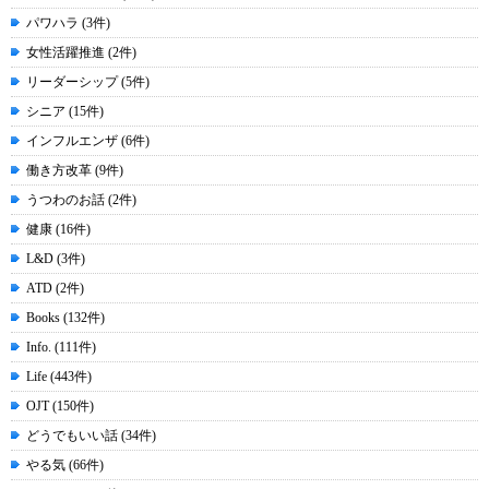
パワハラ (3件)
女性活躍推進 (2件)
リーダーシップ (5件)
シニア (15件)
インフルエンザ (6件)
働き方改革 (9件)
うつわのお話 (2件)
健康 (16件)
L&D (3件)
ATD (2件)
Books (132件)
Info. (111件)
Life (443件)
OJT (150件)
どうでもいい話 (34件)
やる気 (66件)