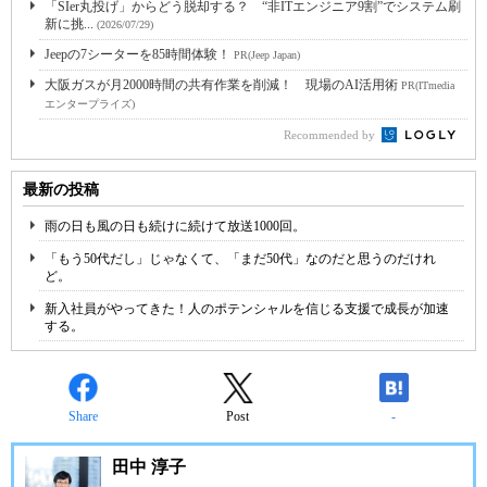
「SIer丸投げ」からどう脱却する？ “非ITエンジニア9割”でシステム刷
新に挑...
(2026/07/29)
Jeepの7シーターを85時間体験！
PR(Jeep Japan)
大阪ガスが月2000時間の共有作業を削減！ 現場のAI活用術
PR(ITmedia
エンタープライズ)
Recommended by
最新の投稿
雨の日も風の日も続けに続けて放送1000回。
「もう50代だし」じゃなくて、「まだ50代」なのだと思うのだけれ
ど。
新入社員がやってきた！人のポテンシャルを信じる支援で成長が加速
する。
Share
Post
-
田中 淳子