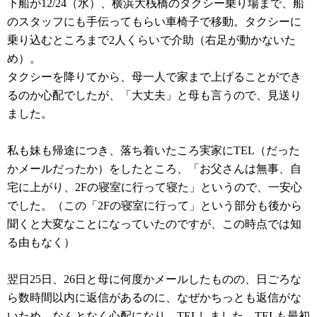
下船が12/24（水）、横浜大桟橋のタクシー乗り場まで、船
のスタッフにも手伝ってもらい車椅子で移動。タクシーに
乗り込むところまで2人くらいで介助（右足が動かないた
め）。
タクシーを降りてから、母一人で家まで上げることができ
るのか心配でしたが、「大丈夫」と母も言うので、見送り
ました。
私も妹も帰途につき、落ち着いたころ実家にTEL（だった
かメールだったか）をしたところ、「お父さんは無事、自
宅に上がり、2Fの寝室に行って寝た」というので、一安心
でした。（この「2Fの寝室に行って」という部分も後から
聞くと大変なことになっていたのですが、この時点では知
る由もなく）
翌日25日、26日と母に何度かメールしたものの、日ごろな
ら数時間以内に返信があるのに、なぜかちっとも返信がな
いため、なんとなく心配になり、TELしました。TELも最初