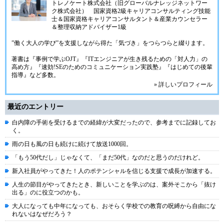
トレノケート株式会社（旧グローバルナレッジネットワー
ク株式会社）
国家資格2級キャリアコンサルティング技能
士＆国家資格キャリアコンサルタント＆産業カウンセラー
＆整理収納アドバイザー1級
”働く大人の学び”を支援しながら得た「気づき」をつらつらと綴ります。
著書は『事例で学ぶOJT』『ITエンジニアが生き残るための「対人力」の
高め方』『速効!SEのためのコミュニケーション実践塾』『はじめての後輩
指導』など多数。
» 詳しいプロフィール
最近のエントリー
白内障の手術を受けるまでの経緯が大変だったので、参考までに記録してお
く。
雨の日も風の日も続けに続けて放送1000回。
「もう50代だし」じゃなくて、「まだ50代」なのだと思うのだけれど。
新入社員がやってきた！人のポテンシャルを信じる支援で成長が加速する。
人生の節目がやってきたとき、新しいことを学ぶのは、案外そこから「抜け
出る」のに役立つのかも。
大人になっても中年になっても、おそらく学校での教育の呪縛から自由にな
れないはなぜだろう？