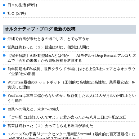
日々の生活 (89件)
社会 (57件)
オルタナティブ・ブログ 最新の投稿
沖縄で台風が来たときの過ごし方、とでも言うか
営業は終わった（２）普遍はAIに、個別は人間に
【完全解説】AI駆動型M&Aとは何か――AIモデル＋Deep Researchアルゴリズ
ムで「会社の未来」から買収候補を逆算する
前年同期比43%成長、世界クラウド市場における上位3社シェアとネオクラウ
ド企業9社の影響
WordPress最強のチャットボット（圧倒的な高機能と高性能、業界最安値）を
実現した理由
YouTuberは本当に儲からないのか。収益化した20人に1人が月30万円以上とい
う可能性
台風への備えと、未来への備え
「ご年配には難しいんですよ」と君が言ったから八月二日は年配記念日
営業は終わった（１）会ってもらえる理由が消えた
スペースXの宇宙AIデータセンター用衛星Starmind（最終的に百万基規模）に