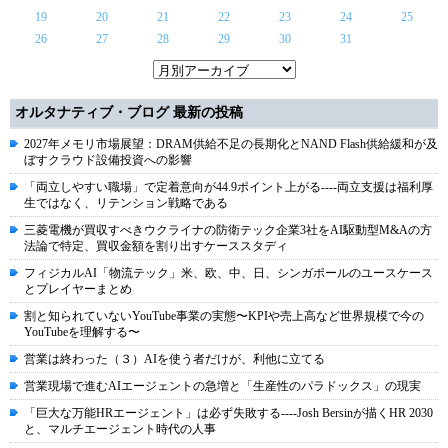
19
20
21
22
23
24
25
26
27
28
29
30
31
オルタナティブ・ブログ 最新の投稿
2027年メモリ市場展望：DRAM供給不足の長期化とNAND Flash供給緩和が及
ぼすクラウド設備投資への影響
「両立しやすい職場」で定着意向が44.9ポイント上がる----両立支援は福利厚
生ではなく、リテンション戦略である
三菱電機が買収すべきウクライナの防衛テック企業3社をAI駆動型M&Aの方
法論で特定、買収金額を割り出すケーススタディ
フィジカルAI「物流テック」米、欧、中、日、シンガポールのユースケース
とプレイヤーまとめ
割と知られていないYouTube事業の実態〜KPIや売上高など世界規模で今の
YouTubeを理解する〜
営業は終わった（３）AIを使う者だけが、利他に立てる
営業現場で進むAIエージェントの急増と「生産性のパラドックス」の現実
「巨大な万能HRエージェント」は必ず失敗する----Josh Bersinが描くHR 2030
と、マルチエージェント時代の人事