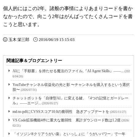
個人的にはこの2年。諸般の事情によりあまりコードを書か
なかったので、向こう2年はがんばってたくさんコードを書
こうと思います。
玉木 栄三郎
2016/06/19 15:15:03
関連記事＆ブログエントリー
AIに「手順書」を持たせる魔法のファイル,『AI Agent Skills』――...
(202
6/04/20)
YouTubeチャンネル収益化の光と影 〜チャンネルを購入するという選択
肢〜
(2026/07/31)
チャットボットを「自律型AI」に変える鍵、『4つの記憶とガードレー
ル』――エージ...
(2026/05/27)
md-to-pdfにCVSSスコア10.0の脆弱性 急ぎアップデートを
(2025/11/27)
VS Code拡張機能4件に重大な脆弱性 累計ダウンロード数は1.2億
(2026/
02/21)
「イソジン®クリアうがい薬」といっしょに「うがいパワー」で一年