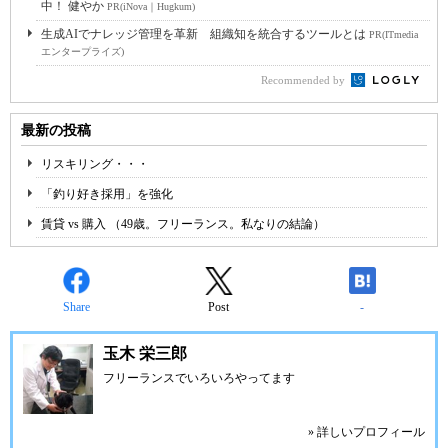
中！ 健やか
PR(iNova｜Hugkum)
生成AIでナレッジ管理を革新 組織知を統合するツールとは
PR(ITmedia
エンタープライズ)
Recommended by
最新の投稿
リスキリング・・・
「釣り好き採用」を強化
賃貸 vs 購入 （49歳。フリーランス。私なりの結論）
Share
Post
-
玉木 栄三郎
フリーランスでいろいろやってます
» 詳しいプロフィール