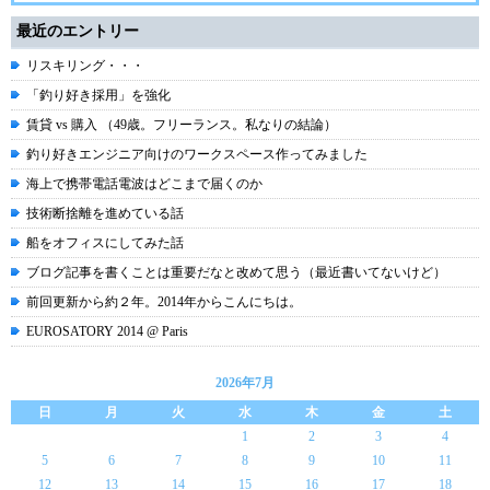
最近のエントリー
リスキリング・・・
「釣り好き採用」を強化
賃貸 vs 購入 （49歳。フリーランス。私なりの結論）
釣り好きエンジニア向けのワークスペース作ってみました
海上で携帯電話電波はどこまで届くのか
技術断捨離を進めている話
船をオフィスにしてみた話
ブログ記事を書くことは重要だなと改めて思う（最近書いてないけど）
前回更新から約２年。2014年からこんにちは。
EUROSATORY 2014 @ Paris
2026年7月
日
月
火
水
木
金
土
1
2
3
4
5
6
7
8
9
10
11
12
13
14
15
16
17
18