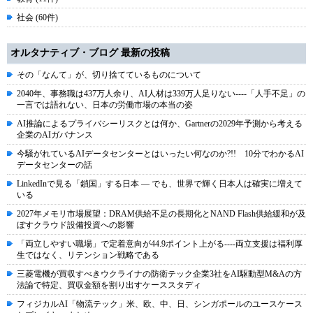
社会 (60件)
オルタナティブ・ブログ 最新の投稿
その「なんて」が、切り捨てているものについて
2040年、事務職は437万人余り、AI人材は339万人足りない----「人手不足」の
一言では語れない、日本の労働市場の本当の姿
AI推論によるプライバシーリスクとは何か、Gartnerの2029年予測から考える
企業のAIガバナンス
今騒がれているAIデータセンターとはいったい何なのか?!! 10分でわかるAI
データセンターの話
LinkedInで見る「鎖国」する日本 ― でも、世界で輝く日本人は確実に増えて
いる
2027年メモリ市場展望：DRAM供給不足の長期化とNAND Flash供給緩和が及
ぼすクラウド設備投資への影響
「両立しやすい職場」で定着意向が44.9ポイント上がる----両立支援は福利厚
生ではなく、リテンション戦略である
三菱電機が買収すべきウクライナの防衛テック企業3社をAI駆動型M&Aの方
法論で特定、買収金額を割り出すケーススタディ
フィジカルAI「物流テック」米、欧、中、日、シンガポールのユースケース