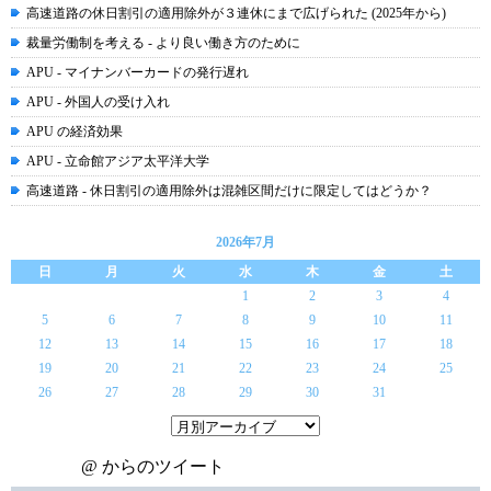
高速道路の休日割引の適用除外が３連休にまで広げられた (2025年から)
裁量労働制を考える - より良い働き方のために
APU - マイナンバーカードの発行遅れ
APU - 外国人の受け入れ
APU の経済効果
APU - 立命館アジア太平洋大学
高速道路 - 休日割引の適用除外は混雑区間だけに限定してはどうか？
2026年7月
日
月
火
水
木
金
土
1
2
3
4
5
6
7
8
9
10
11
12
13
14
15
16
17
18
19
20
21
22
23
24
25
26
27
28
29
30
31
@ からのツイート