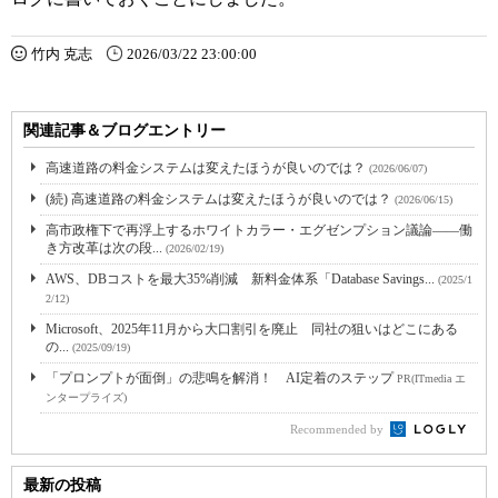
竹内 克志
2026/03/22 23:00:00
関連記事＆ブログエントリー
高速道路の料金システムは変えたほうが良いのでは？
(2026/06/07)
(続) 高速道路の料金システムは変えたほうが良いのでは？
(2026/06/15)
高市政権下で再浮上するホワイトカラー・エグゼンプション議論――働
き方改革は次の段...
(2026/02/19)
AWS、DBコストを最大35%削減 新料金体系「Database Savings...
(2025/1
2/12)
Microsoft、2025年11月から大口割引を廃止 同社の狙いはどこにある
の...
(2025/09/19)
「プロンプトが面倒」の悲鳴を解消！ AI定着のステップ
PR(ITmedia エ
ンタープライズ)
Recommended by
最新の投稿