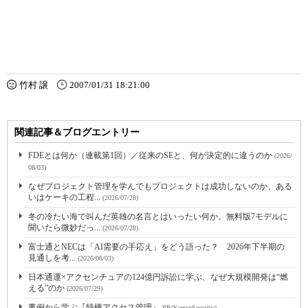
竹村 譲
2007/01/31 18:21:00
関連記事＆ブログエントリー
FDEとは何か（連載第1回）／従来のSEと、何が決定的に違うのか
(2026/
08/03)
なぜプロジェクト管理を学んでもプロジェクトは成功しないのか、ある
いはケーキの工程...
(2026/07/28)
冬の冷たい海で叫んだ英雄の名言とはいったい何か。無料版7モデルに
聞いたら微妙だっ...
(2026/07/28)
富士通とNECは「AI需要の手応え」をどう語った？ 2026年下半期の
見通しを考...
(2026/08/03)
日本通運×アクセンチュアの124億円訴訟に学ぶ、なぜ大規模開発は“燃
える”のか
(2026/07/29)
事例から学ぶ『特権アクセス管理』
PR(KeeperSecurity)