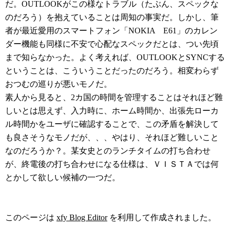
だ。OUTLOOKがこの様なトラブル（たぶん、スペックな
のだろう）を抱えていることは周知の事実だ。しかし、筆
者が最近愛用のスマートフォン「NOKIA E61」のカレン
ダー機能も同様に不安で心配なスペックだとは、つい先頃
まで知らなかった。よく考えれば、OUTLOOKとSYNCする
ということは、こういうことだったのだろう。相変わらず
おつむの巡りが悪いモノだ。
素人から見ると、2カ国の時間を管理することはそれほど難
しいとは思えず、入力時に、ホーム時間か、出張先ローカ
ル時間かをユーザに確認することで、この矛盾を解決して
も良さそうなモノだが、、、やはり、それほど難しいこと
なのだろうか？。某女史とのランチタイムの打ち合わせ
が、終電後の打ち合わせになる仕様は、ＶＩＳＴＡでは何
とかして欲しい候補の一つだ。
このページは
xfy Blog Editor
を利用して作成されました。