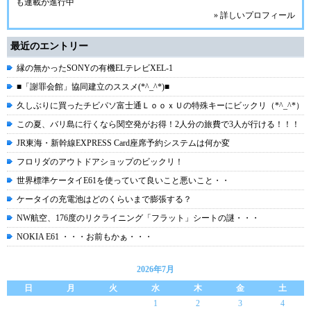
も連載が進行中
» 詳しいプロフィール
最近のエントリー
縁の無かったSONYの有機ELテレビXEL-1
■「謝罪会館」協同建立のススメ(*^_^*)■
久しぶりに買ったチビパソ富士通ＬｏｏｘＵの特殊キーにビックリ（*^_^*）
この夏、バリ島に行くなら関空発がお得！2人分の旅費で3人が行ける！！！
JR東海・新幹線EXPRESS Card座席予約システムは何か変
フロリダのアウトドアショップのビックリ！
世界標準ケータイE61を使っていて良いこと悪いこと・・
ケータイの充電池はどのくらいまで膨張する？
NW航空、176度のリクライニング「フラット」シートの謎・・・
NOKIA E61 ・・・お前もかぁ・・・
2026年7月
日
月
火
水
木
金
土
1
2
3
4