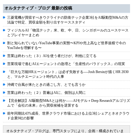
オルタナティブ・ブログ 最新の投稿
三菱電機が買収すべきウクライナの防衛テック企業3社をAI駆動型M&Aの方
法論で特定、買収金額を割り出すケーススタディ
フィジカルAI「物流テック」米、欧、中、日、シンガポールのユースケース
とプレイヤーまとめ
割と知られていないYouTube事業の実態〜KPIや売上高など世界規模で今の
YouTubeを理解する〜
営業は終わった（３）AIを使う者だけが、利他に立てる
営業現場で進むAIエージェントの急増と「生産性のパラドックス」の現実
「巨大な万能HRエージェント」は必ず失敗する----Josh Bersinが描くHR 2030
と、マルチエージェント時代の人事
沖縄で台風が来たときの過ごし方、とでも言うか
営業は終わった（２）普遍はAIに、個別は人間に
【完全解説】AI駆動型M&Aとは何か――AIモデル＋Deep Researchアルゴリズ
ムで「会社の未来」から買収候補を逆算する
前年同期比43%成長、世界クラウド市場における上位3社シェアとネオクラウ
ド企業9社の影響
オルタナティブ・ブログは、専門スタッフにより、企画・構成されていま