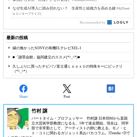
なぜ生成AI導入に踏み切れない？ 生産性と組織力を高める鍵
PR(ITmed
ia エンタープライズ)
Recommended by
最新の投稿
縁の無かったSONYの有機ELテレビXEL-1
■「謝罪会館」協同建立のススメ(*^_^*)■
久しぶりに買ったチビパソ富士通ＬｏｏｘＵの特殊キーにビックリ
（*^_^*）
Share
Post
-
竹村 譲
パートタイム・プロフェッサー 竹村譲 日本IBMから某国
立大芸術学部教授になるも、1年で迷走開始。現在は、同学
部で非常勤として、アーティストの卵に教える。モノ・ヒ
ト・コトに関わるガジェット系おバカコラム。ITmedia +Dで