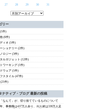
27
28
29
30
31
ゴリー
 (1件)
 (6件)
ディオ (1件)
ーショナリー (2件)
ノロジー (3件)
タルガジェット (12件)
トワーキング (1件)
ドウェア (1件)
フスタイル (47件)
(21件)
タナティブ・ブログ 最新の投稿
「なんて」が、切り捨てているものについて
40年、事務職は437万人余り、AI人材は339万人足