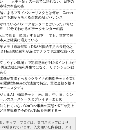
い----「人手不足」の一言では語れない、日本の
市場の本当の姿
推論によるプライバシーリスクとは何か、Gartner
029年予測から考える企業のAIガバナンス
がれているAIデータセンターとはいったい何な
?!! 10分でわかるAIデータセンターの話
nkedInで見る「鎖国」する日本 ― でも、世界で輝
本人は確実に増えている
27年メモリ市場展望：DRAM供給不足の長期化と
ND Flash供給緩和が及ぼすクラウド設備投資への
立しやすい職場」で定着意向が44.9ポイント上が
---両立支援は福利厚生ではなく、リテンション戦
ある
電機が買収すべきウクライナの防衛テック企業3
AI駆動型M&Aの方法論で特定、買収金額を割り
ケーススタディ
ジカルAI「物流テック」米、欧、中、日、シン
ールのユースケースとプレイヤーまとめ
知られていないYouTube事業の実態〜KPIや売上
ど世界規模で今のYouTubeを理解する〜
タナティブ・ブログは、専門スタッフにより、
・構成されています。入力頂いた内容は、アイ