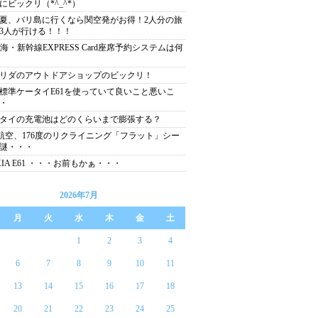
にビックリ（*^_^*）
夏、バリ島に行くなら関空発がお得！2人分の旅
3人が行ける！！！
東海・新幹線EXPRESS Card座席予約システムは何
リダのアウトドアショップのビックリ！
標準ケータイE61を使っていて良いこと悪いこ
・
タイの充電池はどのくらいまで膨張する？
航空、176度のリクライニング「フラット」シー
謎・・・
KIA E61 ・・・お前もかぁ・・・
2026年7月
月
火
水
木
金
土
1
2
3
4
6
7
8
9
10
11
13
14
15
16
17
18
20
21
22
23
24
25