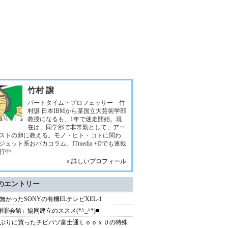
竹村 譲
パートタイム・プロフェッサー 竹
村譲 日本IBMから某国立大芸術学部
教授になるも、1年で迷走開始。現
在は、同学部で非常勤として、アー
ストの卵に教える。モノ・ヒト・コトに関わ
ジェット系おバカコラム。ITmedia +Dでも連載
行中
» 詳しいプロフィール
のエントリー
無かったSONYの有機ELテレビXEL-1
謝罪会館」協同建立のススメ(*^_^*)■
ぶりに買ったチビパソ富士通ＬｏｏｘＵの特殊