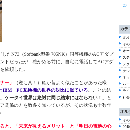
26
カテ
iPod
その他
オー
たN73（Softbank型番 705NK）同等機種のACアダプ
ステ
ントだったが、確かめる前に、自宅に電話してACアダ
テク
を依頼した。
デジ
ネッ
ナー」
（逆も真！）確か昔よく似たことがあった様
ハー
8とIBM PC互換機の世界の対比に似ている
。ことの結
ライ
。
ケータイ世界は絶対に同じ結末にはならない！
。と
社会 
ア関係の方を数多く知っているが、その状況も十数年
オル
）
その
ると、「未来が見えるメリット」と「明日の電池の心
20