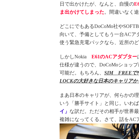
日で出かけたが、なんと、自慢の
E
ま出かけてしまった
。間違いなく途
どこにでもあるDoCoMo社やSO
向いて、予備としてもう一台ACア
使う緊急充電パックなら、近所のど
しかしNokia
E61のACアダプター
仕様が違うので、DoCoMoショッ
可能だ。もちろん、
SIM FREE
LOCKの大好きな日本のキャリアか
まあ日本のキャリアが、何らかの理
いう「勝手サイト」と同じ。いわば
イ」
な訳だ。ただその相手が世界最
複雑になってくる。さて、話をAC