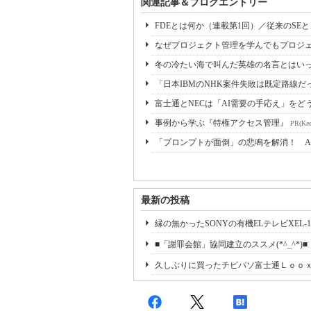
関連記事＆ブログエントリー
FDEとは何か（連載第1回）／従来のSE
なぜプロジェクト管理を学んでもプロジェ
冬の冷たい海で叫んだ英雄の名言とはいっ
「日本IBMのNHK案件失敗は既定路線だ
富士通とNECは「AI需要の手応え」をどう
事例から学ぶ『特権アクセス管理』
PR(Kee
「プロンプトが面倒」の悲鳴を解消！ A
最新の投稿
縁の無かったSONYの有機ELテレビXEL-1
■「謝罪会館」協同建立のススメ(*^_^*)■
久しぶりに買ったチビパソ富士通ＬｏｏｘＵ