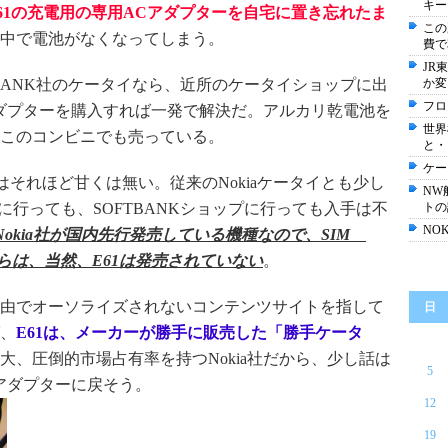
キー
61の充電用の専用ACアダプターを自宅に置き忘れたま
この
中で電池がなくなってしまう。
費で
JR
FTBANK社のケータイなら、近所のケータイショップに出
か変
フロ
ダプターを購入すれば一発で解決だ。アルカリ乾電池を
世界
このコンビニでも売っている。
と・
ケー
はそれほど甘くは無い。従来のNokiaケータイとも少し
NW
プに行っても、SOFTBANKショップに行っても入手は不
トの
NO
でNokia社が国内先行発売している機種なので、SIM
らは、当然、E61は発売されていない
。
由でオーソライズされないコンテンツサイトを指して
日
、
E61は、メーカーが勝手に販売した「勝手ケータ
大、圧倒的市場占有率を持つNokia社だから、少し話は
5
アダプターに戻そう。
12
19