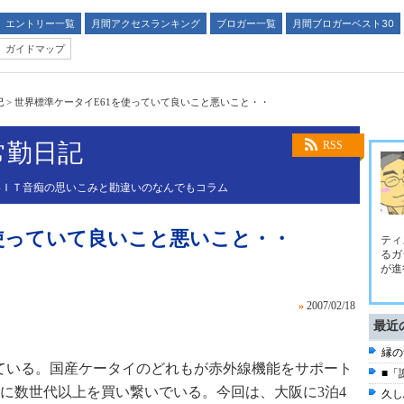
エントリー一覧
月間アクセスランキング
ブロガー一覧
月間ブロガーベスト30
ガイドマップ
記
>
世界標準ケータイE61を使っていて良いこと悪いこと・・
常勤日記
RSS
いＩＴ音痴の思いこみと勘違いのなんでもコラム
を使っていて良いこと悪いこと・・
ティ
るガ
が進
»
2007/02/18
最近
縁の
している。国産ケータイのどれもが赤外線機能をサポート
■「
に数世代以上を買い繋いでいる。今回は、大阪に3泊4
久し