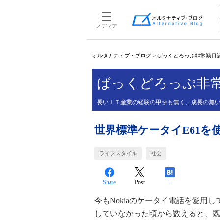
メディア
オルタナティブ・ブログ
>
ばっくどろっぷ非常勤日
ばっくどろっぷ非
長いＩＴ産業の経験の甲斐も無く、成長の無
世界標準ケータイE61
ライフスタイル
社会
Share
Post
-
今もNokiaのケータイ電話を愛用
していなかった頃から数えると、既