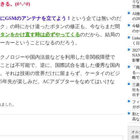
りな
。(#^.^#)
労働
AI
にGSMのアンテナを立てよう！
という企ては無いのだ
の2
ク」の時にかけ違ったボタンの修正も、今ならまだ間
今騒
のか
タンをかけ直す時は必ずやってくる
のだから。結局の
Li
ーカーということになるのだろう。
く日
20
NA
クノロジーや国内法規などを利用した非関税障壁で
影響
ことは不可能で、逆に、国際試合を逃した優秀な国内
「両
る-
。それは技術の世界だけに留まらず、ケータイのビジ
略で
5年先が楽しみだ。ACアダプターをなめてはいけな
三菱
社を
出す
フィ
れました。
ガポ
割と
高な
オル
企画