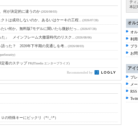
ティ
本記
と、何が決定的に違うのか
(2026/08/03)
クトは成功しないのか、あるいはケーキの工程...
(2026/07/28)
オル
たい何か。無料版7モデルに聞いたら微妙だっ...
(2026/07/28)
オル
った」 メインフレーム大撤退時代のリスク...
(2026/08/06)
利用
語った？ 2026年下半期の見通しを考...
プラ
(2026/08/03)
お問
perSecurity)
I定着のステップ
PR(ITmedia エンタープライズ)
アイ
Recommended by
プレ
メー
RSS
Twitt
の特殊キーにビックリ（*^_^*）