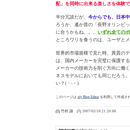
配」を同時に出来る楽しさを体験できる
半分冗談だが、
今からでも、日本中
ろうか、遙か昔の「長野オリンピッ
に合うかもね。。。
いずれ全てのボ
ところワリを食うのは、ユーザとメ
世界的市場規模で見た時、異質のテ
は、国内メーカーを完璧に保護する
メーカーの技術力を削ぐ方向に働く
ネスモデルにおいても同じだろう。
い？(・-・)
このページは
xfy Blog Editor
を利用して作成さ
竹村 譲
2007/02/18 21:20:00