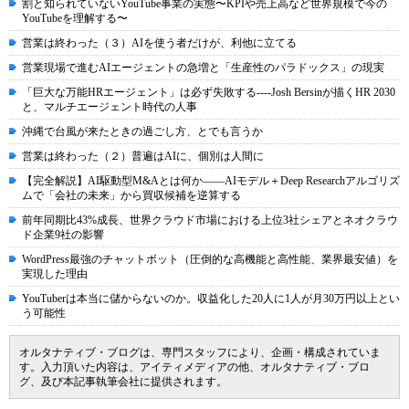
割と知られていないYouTube事業の実態〜KPIや売上高など世界規模で今の
YouTubeを理解する〜
営業は終わった（３）AIを使う者だけが、利他に立てる
営業現場で進むAIエージェントの急増と「生産性のパラドックス」の現実
「巨大な万能HRエージェント」は必ず失敗する----Josh Bersinが描くHR 2030
と、マルチエージェント時代の人事
沖縄で台風が来たときの過ごし方、とでも言うか
営業は終わった（２）普遍はAIに、個別は人間に
【完全解説】AI駆動型M&Aとは何か――AIモデル＋Deep Researchアルゴリズ
ムで「会社の未来」から買収候補を逆算する
前年同期比43%成長、世界クラウド市場における上位3社シェアとネオクラウ
ド企業9社の影響
WordPress最強のチャットボット（圧倒的な高機能と高性能、業界最安値）を
実現した理由
YouTuberは本当に儲からないのか。収益化した20人に1人が月30万円以上とい
う可能性
オルタナティブ・ブログは、専門スタッフにより、企画・構成されていま
す。入力頂いた内容は、アイティメディアの他、オルタナティブ・ブロ
グ、及び本記事執筆会社に提供されます。