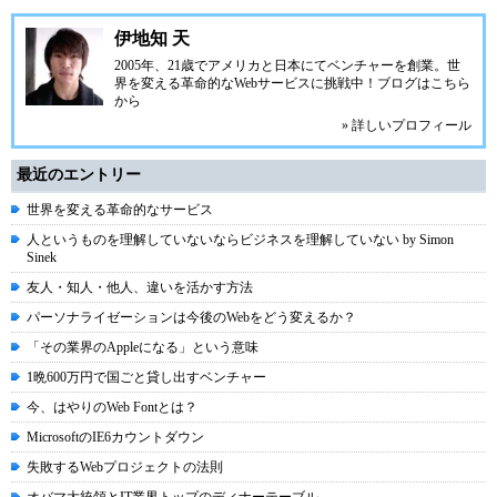
伊地知 天
2005年、21歳でアメリカと日本にてベンチャーを創業。世
界を変える革命的なWebサービスに挑戦中！
ブログ
はこちら
から
» 詳しいプロフィール
最近のエントリー
世界を変える革命的なサービス
人というものを理解していないならビジネスを理解していない by Simon
Sinek
友人・知人・他人、違いを活かす方法
パーソナライゼーションは今後のWebをどう変えるか？
「その業界のAppleになる」という意味
1晩600万円で国ごと貸し出すベンチャー
今、はやりのWeb Fontとは？
MicrosoftのIE6カウントダウン
失敗するWebプロジェクトの法則