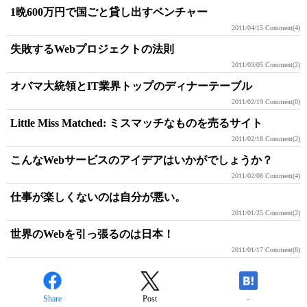
1晩600万円で国ごと貸し出すベンチャー
2011/04/15
Comment(4)
失敗するWebプロジェクトの法則
2011/03/05
Comment(2)
オバマ大統領とIT業界トップのディナーテーブル
2011/02/19
Comment(0)
Little Miss Matched: ミスマッチなものを売るサイト
2011/02/18
Comment(2)
こんなWebサービスのアイデアはいかがでしょうか？
2011/02/08
Comment(4)
仕事が楽しくないのは自分が悪い。
2011/01/25
Comment(2)
世界のWebを引っ張るのは日本！
2011/01/17
Comment(8)
Share
Post
-