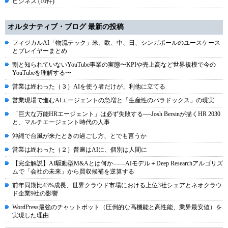
ビジネス (10件)
オルタナティブ・ブログ 最新の投稿
フィジカルAI「物流テック」米、欧、中、日、シンガポールのユースケース
とプレイヤーまとめ
割と知られていないYouTube事業の実態〜KPIや売上高など世界規模で今の
YouTubeを理解する〜
営業は終わった（３）AIを使う者だけが、利他に立てる
営業現場で進むAIエージェントの急増と「生産性のパラドックス」の現実
「巨大な万能HRエージェント」は必ず失敗する----Josh Bersinが描くHR 2030
と、マルチエージェント時代の人事
沖縄で台風が来たときの過ごし方、とでも言うか
営業は終わった（２）普遍はAIに、個別は人間に
【完全解説】AI駆動型M&Aとは何か――AIモデル＋Deep Researchアルゴリズ
ムで「会社の未来」から買収候補を逆算する
前年同期比43%成長、世界クラウド市場における上位3社シェアとネオクラウ
ド企業9社の影響
WordPress最強のチャットボット（圧倒的な高機能と高性能、業界最安値）を
実現した理由