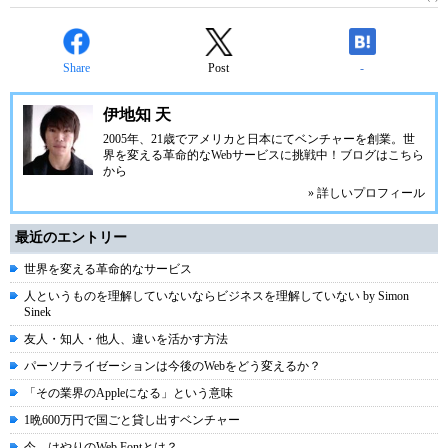
Share
Post
-
伊地知 天
2005年、21歳でアメリカと日本にてベンチャーを創業。世
界を変える革命的なWebサービスに挑戦中！
ブログ
はこちら
から
» 詳しいプロフィール
最近のエントリー
世界を変える革命的なサービス
人というものを理解していないならビジネスを理解していない by Simon
Sinek
友人・知人・他人、違いを活かす方法
パーソナライゼーションは今後のWebをどう変えるか？
「その業界のAppleになる」という意味
1晩600万円で国ごと貸し出すベンチャー
今、はやりのWeb Fontとは？