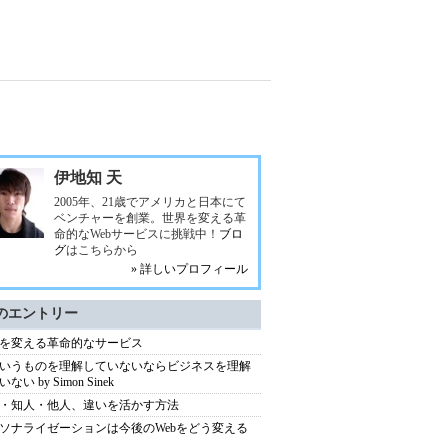
伊地知 天
2005年、21歳でアメリカと日本にて
ベンチャーを創業。世界を変える革
命的なWebサービスに挑戦中！
ブロ
グ
はこちらから
» 詳しいプロフィール
のエントリー
を変える革命的なサービス
いうものを理解していないならビジネスを理解
ない by Simon Sinek
・知人・他人、違いを活かす方法
ソナライゼーションは今後のWebをどう変える