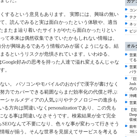
ました。
カテ
コン
nは視野を狭くするという意見もあります。 実際には、興味の無い
テク
て、読んでみると実は面白かったという体験や、適当
ネッ
にたまたま辿り着いたサイトがやたら面白かったりとい
ビジネ
tionによって本来は偶然収集できていたかもしれない情報は、
自分が興味あるであろう情報のみが届くようになる。結
オル
まるというリスクが危惧されています。いわゆる、
営業
てる
界はGoogle好みの思考を持った人達で溢れ変えるんじゃな
営業
す。
パラ
「巨
ない。 パソコンやモバイルのおかげで漢字が書けなく
Jo
代の
努力でカバーできる範囲ならまだ効率化の代償と呼ぶ
沖縄
ーシャルメディアの人気ぶりやテクノロジーの進歩も
営業
向は間違いなくpersonalizationであり、この先も
【完
De
のになる事は間違いなさそうです。検索結果が全て完全
収候
れたならSEOなんて不要になり、色々な事が変わって行きそう
前年
情報が揃う。そんな世界を見据えてサービスを考える
3社