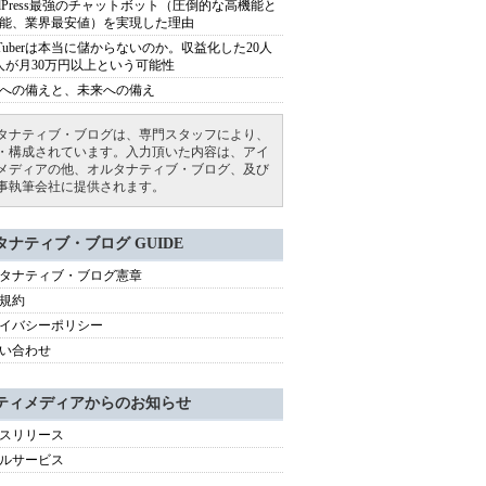
rdPress最強のチャットボット（圧倒的な高機能と
能、業界最安値）を実現した理由
uTuberは本当に儲からないのか。収益化した20人
人が月30万円以上という可能性
への備えと、未来への備え
タナティブ・ブログは、専門スタッフにより、
・構成されています。入力頂いた内容は、アイ
メディアの他、オルタナティブ・ブログ、及び
事執筆会社に提供されます。
タナティブ・ブログ GUIDE
タナティブ・ブログ憲章
規約
イバシーポリシー
い合わせ
ティメディアからのお知らせ
スリリース
ルサービス