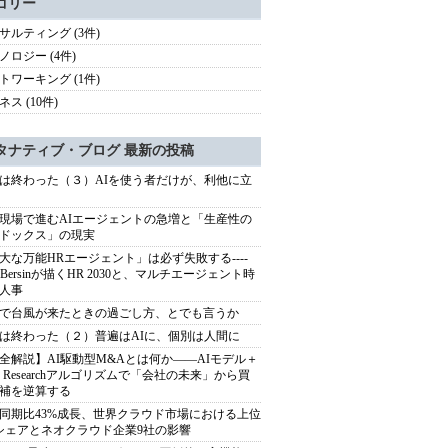
ゴリー
サルティング (3件)
ノロジー (4件)
トワーキング (1件)
ス (10件)
タナティブ・ブログ 最新の投稿
は終わった（３）AIを使う者だけが、利他に立
現場で進むAIエージェントの急増と「生産性の
ドックス」の現実
大な万能HRエージェント」は必ず失敗する----
sh Bersinが描くHR 2030と、マルチエージェント時
人事
で台風が来たときの過ごし方、とでも言うか
は終わった（２）普遍はAIに、個別は人間に
全解説】AI駆動型M&Aとは何か――AIモデル＋
ep Researchアルゴリズムで「会社の未来」から買
補を逆算する
同期比43%成長、世界クラウド市場における上位
シェアとネオクラウド企業9社の影響