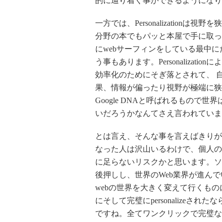
的に辿り着く事ができるようになり
一方では、Personalizatio
分野の本でもパッと本屋で手に取っ
にwebサーフィンをしている最中
う事もあります。Personaliza
効率化のためにそぎ落とされて、 
果、情報が偏ったり視野が極端に狭
Google DNAと呼ばれるもので世
いだろうかなんてさえ言われていま
とは言え、そんな事を言えばきりが
なった人は沢山いるわけで、個人の
に足らないリスクかと思います。ソ
後押しし、世界のWeb業界が進んでいる方
webの世界を大きく変えて行くも
にそして完璧にpersonalizeさ
ですね。全てワンクリックで完璧な