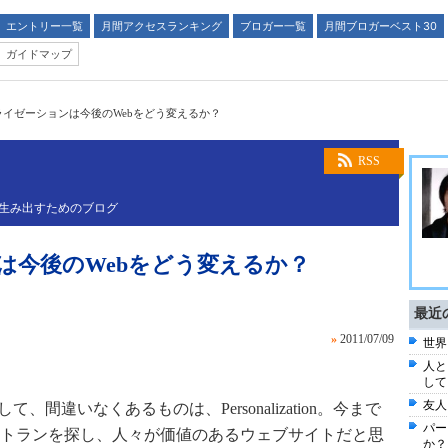
エントリー一覧
月間アクセスランキング
ブロガー一覧
月間ブロガーベスト30
ガイドマップ
ライゼーションは今後のWebをどう変えるか？
RSS
ら生み出すためのブログ
は今後のWebをどう変えるか？
最近
»
2011/07/09
世界
人と
してい
友人
間違いなくあるものは、Personalization。今まで
パー
トランを探し、人々が価値のあるウェブサイトだと思
か？