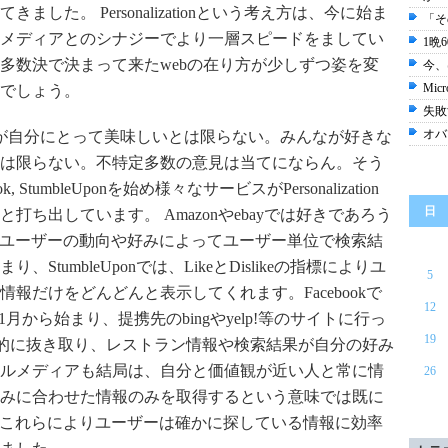
した。 Personalizationという考え方は、今に始ま
「そ
メディアとのシナジーでより一層スピードをましてい
1晩
多数決で決まって来たwebの在り方が少しずつ姿を変
今、
Mic
でしょう。
失敗
オバ
ンが自分にとって美味しいとは限らない。みんなが好きな
は限らない。不特定多数の意見は当てにならん。そう
book, StumbleUponを始め様々なサービスがPersonalization
日
ち出しています。 Amazonやebayでは好きであろう
ではユーザーの動向や好みによってユーザー単位で検索結
tumbleUponでは、LikeとDislikeの指標によりユ
5
報だけをどんどんと表示してくれます。Facebookで
12
onたるものが1月から始まり、提携先のbingやyelp!等のサイトに行っ
19
を自動的に抜き取り、レストラン情報や検索結果が自分の好み
ルメディアも結局は、自分と価値観が近い人と常に情
26
みに合わせた情報のみを取得するという意味では既に
わけですね。これらによりユーザーは確かに探している情報に効率