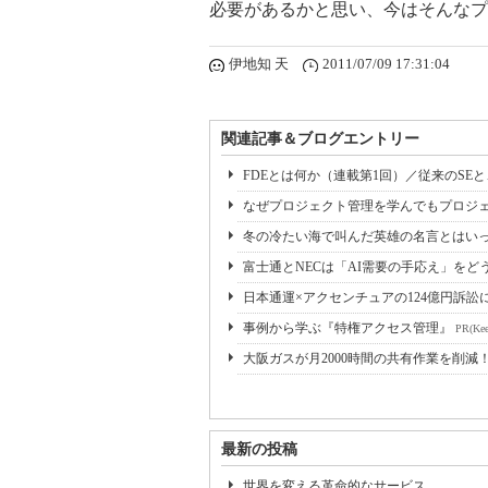
必要があるかと思い、今はそんなプ
伊地知 天
2011/07/09 17:31:04
関連記事＆ブログエントリー
FDEとは何か（連載第1回）／従来のSE
なぜプロジェクト管理を学んでもプロジェ
冬の冷たい海で叫んだ英雄の名言とはいっ
富士通とNECは「AI需要の手応え」をどう
日本通運×アクセンチュアの124億円訴訟
事例から学ぶ『特権アクセス管理』
PR(Kee
大阪ガスが月2000時間の共有作業を削減
最新の投稿
世界を変える革命的なサービス