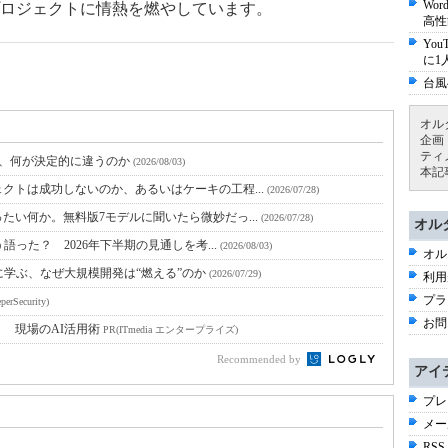
Wo
ロジェクトに情熱を燃やしています。
高性
Yo
に1
台風
オル
企画
ティ
と、何が決定的に違うのか
(2026/08/03)
本記
クトは成功しないのか、あるいはケーキの工程...
(2026/07/28)
たい何か。無料版7モデルに聞いたら微妙だっ...
(2026/07/28)
オル
語った？ 2026年下半期の見通しを考...
(2026/08/03)
オル
に学ぶ、なぜ大規模開発は“燃える”のか
(2026/07/29)
利用
プラ
perSecurity)
お問
！ 現場のAI活用術
PR(ITmedia エンタープライズ)
Recommended by
アイ
プレ
メー
RSS