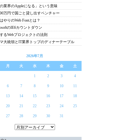
の業界のAppleになる」という意味
600万円で国ごと貸し出すベンチャー
はやりのWeb Fontとは？
rosoftのIE6カウントダウン
するWebプロジェクトの法則
マ大統領とIT業界トップのディナーテーブル
2026年7月
月
火
水
木
金
土
1
2
3
4
6
7
8
9
10
11
13
14
15
16
17
18
20
21
22
23
24
25
27
28
29
30
31