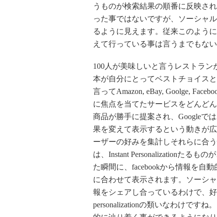
うものが検索結果の順番に反映されてきま
った事ではないですが、ソーシャル
るように見えます。従来このように
えて行っている事は言うまでもない
100人が美味しいと言うレストラ
本が自分にとってベストチョイスと
言ってAmazon, eBay, Goolge, Face
に焦点を当てたサービスをどんどんと打
商品が勝手に提案され、Google
果を変えて表示するという動きが広まり、S
ーザーの好みを集計しそれらに合う情
は、Instant Personalizati
た瞬間に、facebookから情報
に合わせて表示されます。ソーシャ
報をシェアし合っているわけで、好
personalizationの類いな