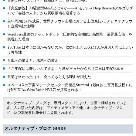
営業は終わった（２）普遍はAIに、個別は人間に
【完全解説】AI駆動型M&Aとは何か――AIモデル＋Deep Researchアルゴリズ
ムで「会社の未来」から買収候補を逆算する
前年同期比43%成長、世界クラウド市場における上位3社シェアとネオクラウ
ド企業9社の影響
WordPress最強のチャットボット（圧倒的な高機能と高性能、業界最安値）を
実現した理由
YouTuberは本当に儲からないのか。収益化した20人に1人が月30万円以上とい
う可能性
台風への備えと、未来への備え
「ご年配には難しいんですよ」と君が言ったから八月二日は年配記念日
営業は終わった（１）会ってもらえる理由が消えた
スペースXの宇宙AIデータセンター用衛星Starmind（最終的に百万基規模）に
はNVIDIAのVera Rubin NVL72が搭載される！
オルタナティブ・ブログは、専門スタッフにより、企画・構成されていま
す。入力頂いた内容は、アイティメディアの他、オルタナティブ・ブロ
グ、及び本記事執筆会社に提供されます。
オルタナティブ・ブログ GUIDE