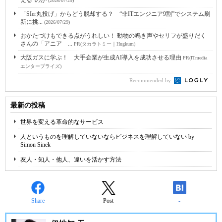
える”のか
(2026/07/29)
「SIer丸投げ」からどう脱却する？ “非ITエンジニア9割”でシステム刷
新に挑...
(2026/07/29)
おかたづけもできる点がうれしい！ 動物の鳴き声やセリフが盛りだく
さんの「アニア ...
PR(タカラトミー｜Hugkum)
大阪ガスに学ぶ！ 大手企業が生成AI導入を成功させる理由
PR(ITmedia
エンタープライズ)
Recommended by
最新の投稿
世界を変える革命的なサービス
人というものを理解していないならビジネスを理解していない by
Simon Sinek
友人・知人・他人、違いを活かす方法
Share
Post
-