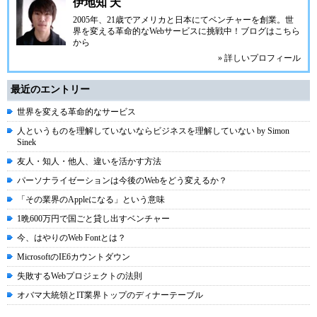
伊地知 天
2005年、21歳でアメリカと日本にてベンチャーを創業。世
界を変える革命的なWebサービスに挑戦中！
ブログ
はこちら
から
» 詳しいプロフィール
最近のエントリー
世界を変える革命的なサービス
人というものを理解していないならビジネスを理解していない by Simon
Sinek
友人・知人・他人、違いを活かす方法
パーソナライゼーションは今後のWebをどう変えるか？
「その業界のAppleになる」という意味
1晩600万円で国ごと貸し出すベンチャー
今、はやりのWeb Fontとは？
MicrosoftのIE6カウントダウン
失敗するWebプロジェクトの法則
オバマ大統領とIT業界トップのディナーテーブル