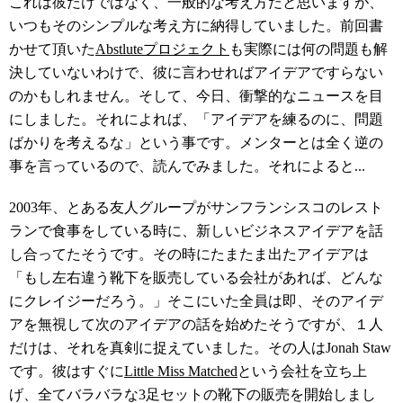
これは彼だけではなく、一般的な考え方だと思いますが、
いつもそのシンプルな考え方に納得していました。前回書
かせて頂いた
Abstluteプロジェクト
も実際には何の問題も解
決していないわけで、彼に言わせればアイデアですらない
のかもしれません。そして、今日、衝撃的なニュースを目
にしました。それによれば、「アイデアを練るのに、問題
ばかりを考えるな」という事です。メンターとは全く逆の
事を言っているので、読んでみました。それによると...
2003年、とある友人グループがサンフランシスコのレスト
ランで食事をしている時に、新しいビジネスアイデアを話
し合ってたそうです。その時にたまたま出たアイデアは
「もし左右違う靴下を販売している会社があれば、どんな
にクレイジーだろう。」そこにいた全員は即、そのアイデ
アを無視して次のアイデアの話を始めたそうですが、１人
だけは、それを真剣に捉えていました。その人はJonah Staw
です。彼はすぐに
Little Miss Matched
という会社を立ち上
げ、全てバラバラな3足セットの靴下の販売を開始しまし