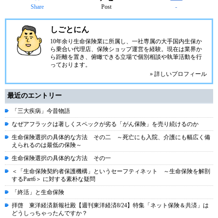
Share
Post
-
しごとにん
10年余り生命保険業に所属し、一社専属の大手国内生保か
ら乗合い代理店、保険ショップ運営を経験。現在は業界か
ら距離を置き、俯瞰できる立場で個別相談や執筆活動を行
っております。
» 詳しいプロフィール
最近のエントリー
「三大疾病」今昔物語
なぜアフラックは著しくスペックが劣る「がん保険」を売り続けるのか
生命保険選択の具体的な方法 その二 ～死亡にも入院、介護にも幅広く備
えられるのは最低の保険～
生命保険選択の具体的な方法 その一
＜「生命保険契約者保護機構」というセーフティネット ～生命保険を解剖
するPart6＞ に対する素朴な疑問
「終活」と生命保険
拝啓 東洋経済新報社殿【週刊東洋経済8/24】特集「ネット保険＆共済」は
どうしっちゃったんですか？