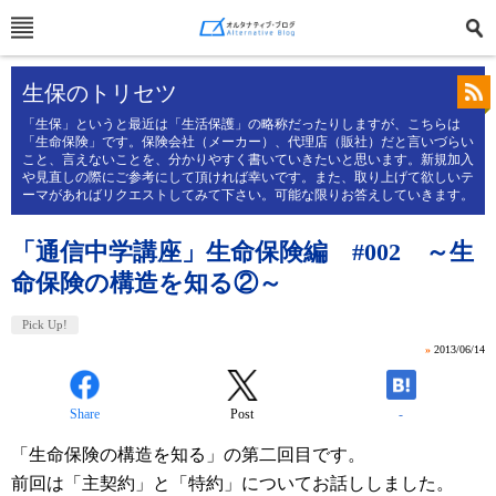
生保のトリセツ
「生保」というと最近は「生活保護」の略称だったりしますが、こちらは
「生命保険」です。保険会社（メーカー）、代理店（販社）だと言いづらい
こと、言えないことを、分かりやすく書いていきたいと思います。新規加入
や見直しの際にご参考にして頂ければ幸いです。また、取り上げて欲しいテ
ーマがあればリクエストしてみて下さい。可能な限りお答えしていきます。
「通信中学講座」生命保険編 #002 ～生
命保険の構造を知る②～
Pick Up!
»
2013/06/14
Share
Post
-
「生命保険の構造を知る」の第二回目です。
前回は「主契約」と「特約」についてお話ししました。