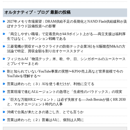
オルタナティブ・ブログ 最新の投稿
2027年メモリ市場展望：DRAM供給不足の長期化とNAND Flash供給緩和が及
ぼすクラウド設備投資への影響
「両立しやすい職場」で定着意向が44.9ポイント上がる----両立支援は福利厚
生ではなく、リテンション戦略である
三菱電機が買収すべきウクライナの防衛テック企業3社をAI駆動型M&Aの方
法論で特定、買収金額を割り出すケーススタディ
フィジカルAI「物流テック」米、欧、中、日、シンガポールのユースケース
とプレイヤーまとめ
割と知られていないYouTube事業の実態〜KPIや売上高など世界規模で今の
YouTubeを理解する〜
営業は終わった（３）AIを使う者だけが、利他に立てる
営業現場で進むAIエージェントの急増と「生産性のパラドックス」の現実
「巨大な万能HRエージェント」は必ず失敗する----Josh Bersinが描くHR 2030
と、マルチエージェント時代の人事
沖縄で台風が来たときの過ごし方、とでも言うか
営業は終わった（２）普遍はAIに、個別は人間に