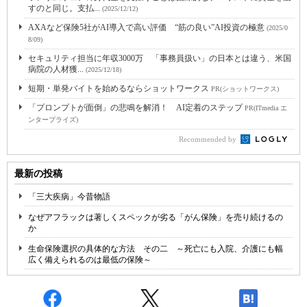
すのと同じ。支払...
(2025/12/12)
AXAなど保険5社がAI導入で高い評価 “筋の良い”AI投資の極意
(2025/0
8/09)
セキュリティ担当に年収3000万 「事務員扱い」の日本とは違う、米国
病院の人材獲...
(2025/12/18)
短期・単発バイトを始めるならショットワークス
PR(ショットワークス)
「プロンプトが面倒」の悲鳴を解消！ AI定着のステップ
PR(ITmedia エ
ンタープライズ)
Recommended by
最新の投稿
「三大疾病」今昔物語
なぜアフラックは著しくスペックが劣る「がん保険」を売り続けるの
か
生命保険選択の具体的な方法 その二 ～死亡にも入院、介護にも幅
広く備えられるのは最低の保険～