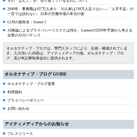
その「なんて」が、切り捨てているものについて
2040年、事務職は437万人余り、AI人材は339万人足りない----「人手不足」の
一言では語れない、日本の労働市場の本当の姿
LLMの固有名：Sonnet 5
AI推論によるプライバシーリスクとは何か、Gartnerの2029年予測から考える
企業のAIガバナンス
オルタナティブ・ブログは、専門スタッフにより、企画・構成されていま
す。入力頂いた内容は、アイティメディアの他、オルタナティブ・ブロ
グ、及び本記事執筆会社に提供されます。
オルタナティブ・ブログ GUIDE
オルタナティブ・ブログ憲章
利用規約
プライバシーポリシー
お問い合わせ
アイティメディアからのお知らせ
プレスリリース