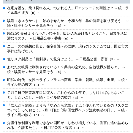
在宅介護を、乗り切れる人、つぶれる人。ITエンジニアの耐性は？ ～続・ラ
イル島の彼方（n）～
嗅活（きゅうかつ）、始めませんか。令和８年、鼻の健康を取り戻そう。 ～
続・嗅覚センサーを見直そう （n）～
PM2.5や黄砂よりも小さい粒子を、吸い込み続けるということ。日常生活に
潜むリスク。 ～日用品公害・香害（n）～
ニュースの感想に見る、在宅介護への誤解。現行のシステムでは、国立市の
事件は防げない。
低リスク製品は「目刺激」で見分けよう。 ～日用品公害・香害（n）～
あなたの嗅覚は制御されている！？共有の空気の、自他境界が揺らぐ。 ～
続・嗅覚センサーを見直そう （n）～
昭和の時代、女性のライフプランの変遷。学業、就職、結婚、出産。～続・
ライル島の彼方（n）～
７月７日で開業28年目に突入。これからの１年で、しなければならないこ
と、したいこと。～続・ライル島の彼方（n）～
「飲んだら危険」よりも「やめたら危険」？広く使われている薬のリスクに
ついて知っておこう。7月11日は「第1回世界ベンゾ注意喚起の日」。～続・
ライル島の彼方（n）～
介護保険制度を利用できない国民が、じわり増えている。香害に追い詰めら
れる、介護者たち。 ～日用品公害・香害（n）～