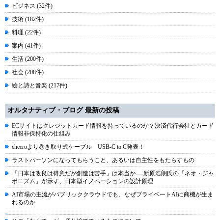
ビジネス (32件)
技術 (182件)
料理 (22件)
案内 (41件)
生活 (200件)
社会 (208件)
絵と詩と音楽 (217件)
オルタナティブ・ブログ 最新の投稿
ECサイトはクレジットカード情報を持っているのか？決済代行会社とカード
情報非保持化の仕組み
cheeroより巻き取り式ケーブル USB-C to C発表！
ラストパーソンになってもらうこと、あるいは自主性をもたらすもの
「日本は改良は得意だが創造は苦手」は本当か----新原浩朗氏の「ネオ・ジャ
ポニズム」が示す、日本型イノベーションの設計原理
AI市場の主流がパブリッククラウドでも、なぜプライベートAIに商機が生ま
れるのか