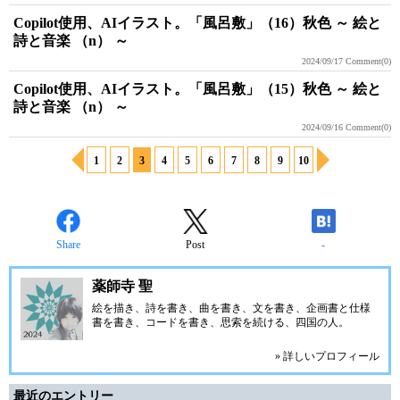
Copilot使用、AIイラスト。「風呂敷」（16）秋色 ～ 絵と
詩と音楽 （n） ～
2024/09/17
Comment(0)
Copilot使用、AIイラスト。「風呂敷」（15）秋色 ～ 絵と
詩と音楽 （n） ～
2024/09/16
Comment(0)
1
2
3
4
5
6
7
8
9
10
Share
Post
-
薬師寺 聖
絵を描き、詩を書き、曲を書き、文を書き、企画書と仕様
書を書き、コードを書き、思索を続ける、四国の人。
» 詳しいプロフィール
最近のエントリー