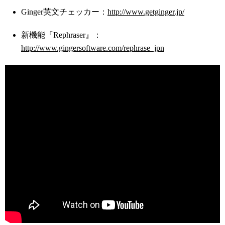
Ginger英文チェッカー：
http://www.getginger.jp/
新機能『Rephraser』：
http://www.gingersoftware.com/rephrase_jpn