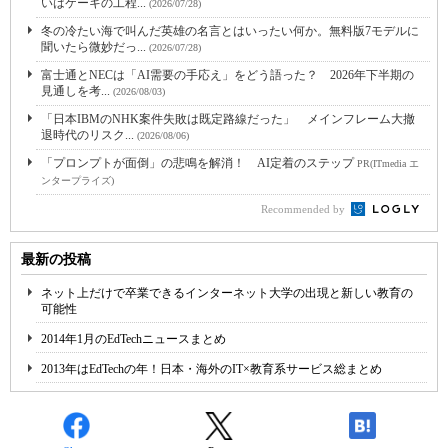
いはケーキの工程...
(2026/07/28)
冬の冷たい海で叫んだ英雄の名言とはいったい何か。無料版7モデルに
聞いたら微妙だっ...
(2026/07/28)
富士通とNECは「AI需要の手応え」をどう語った？ 2026年下半期の
見通しを考...
(2026/08/03)
「日本IBMのNHK案件失敗は既定路線だった」 メインフレーム大撤
退時代のリスク...
(2026/08/06)
「プロンプトが面倒」の悲鳴を解消！ AI定着のステップ
PR(ITmedia エ
ンタープライズ)
Recommended by
最新の投稿
ネット上だけで卒業できるインターネット大学の出現と新しい教育の
可能性
2014年1月のEdTechニュースまとめ
2013年はEdTechの年！日本・海外のIT×教育系サービス総まとめ