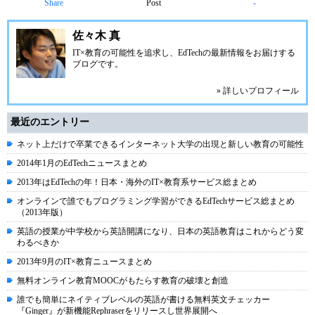
Share
Post
-
佐々木 真
IT×教育の可能性を追求し、EdTechの最新情報をお届けする
ブログです。
» 詳しいプロフィール
最近のエントリー
ネット上だけで卒業できるインターネット大学の出現と新しい教育の可能性
2014年1月のEdTechニュースまとめ
2013年はEdTechの年！日本・海外のIT×教育系サービス総まとめ
オンラインで誰でもプログラミング学習ができるEdTechサービス総まとめ
（2013年版）
英語の授業が中学校から英語開講になり、日本の英語教育はこれからどう変
わるべきか
2013年9月のIT×教育ニュースまとめ
無料オンライン教育MOOCがもたらす教育の破壊と創造
誰でも簡単にネイティブレベルの英語が書ける無料英文チェッカー
『Ginger』が新機能Rephraserをリリースし世界展開へ