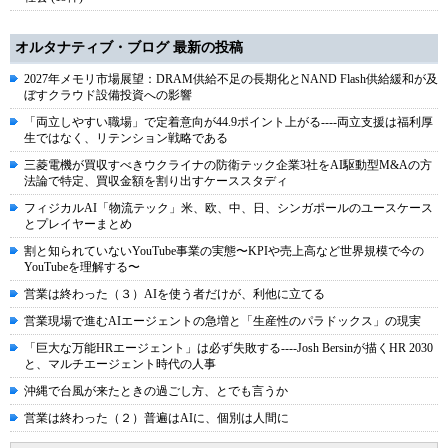
オルタナティブ・ブログ 最新の投稿
2027年メモリ市場展望：DRAM供給不足の長期化とNAND Flash供給緩和が及
ぼすクラウド設備投資への影響
「両立しやすい職場」で定着意向が44.9ポイント上がる----両立支援は福利厚
生ではなく、リテンション戦略である
三菱電機が買収すべきウクライナの防衛テック企業3社をAI駆動型M&Aの方
法論で特定、買収金額を割り出すケーススタディ
フィジカルAI「物流テック」米、欧、中、日、シンガポールのユースケース
とプレイヤーまとめ
割と知られていないYouTube事業の実態〜KPIや売上高など世界規模で今の
YouTubeを理解する〜
営業は終わった（３）AIを使う者だけが、利他に立てる
営業現場で進むAIエージェントの急増と「生産性のパラドックス」の現実
「巨大な万能HRエージェント」は必ず失敗する----Josh Bersinが描くHR 2030
と、マルチエージェント時代の人事
沖縄で台風が来たときの過ごし方、とでも言うか
営業は終わった（２）普遍はAIに、個別は人間に