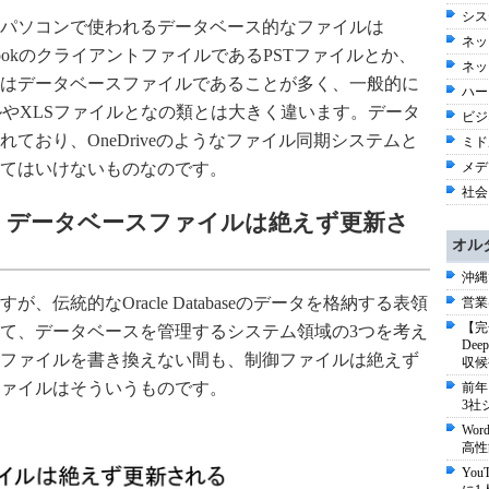
シス
パソコンで使われるデータベース的なファイルは
ネッ
ん、OutlookのクライアントファイルであるPSTファイルとか、
ネッ
はデータベースファイルであることが多く、一般的に
ハー
ファイルやXLSファイルとなの類とは大きく違います。データ
ビジネ
ており、OneDriveのようなファイル同期システムと
ミド
てはいけないものなのです。
メディ
社会 
、データベースファイルは絶えず更新さ
オル
沖縄
伝統的なOracle Databaseのデータを格納する表領
営業
【完
て、データベースを管理するシステム領域の3つを考え
De
ファイルを書き換えない間も、制御ファイルは絶えず
収候
ァイルはそういうものです。
前年
3社
Wo
高性
Yo