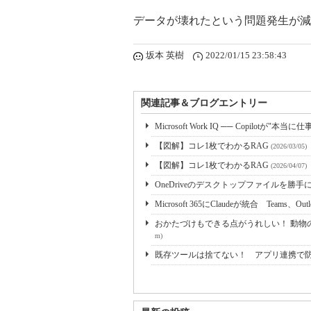
データが壊れたという問題発生が減
坂本 英樹
2022/01/15 23:58:43
関連記事＆ブログエントリー
Microsoft Work IQ ── Copilotが"本当
【図解】コレ1枚でわかるRAG
(2026/03/05)
【図解】コレ1枚でわかるRAG
(2026/04/07)
OneDriveのデスクトップファイルを勝
Microsoft 365にClaudeが統合 Teams、Outl
おかたづけもできる点がうれしい！ 動物の
m)
既存ツールは捨てない！ アプリ連携で