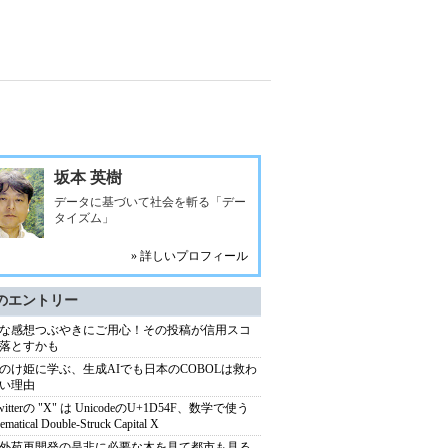
坂本 英樹
データに基づいて社会を斬る「デー
タイズム」
» 詳しいプロフィール
のエントリー
な感想つぶやきにご用心！その投稿が信用スコ
落とすかも
のけ姫に学ぶ、生成AIでも日本のCOBOLは救わ
い理由
witterの "X" は UnicodeのU+1D54F、数学で使う
ematical Double-Struck Capital X
外苑再開発の是非に必要な木を見て都市も見る