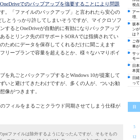
 10がOneDriveでのバップアップを強要することにより問題
視点
す。「ファイルのバックアップ」と言われたら安心の
アー
増、
だしとうっかり許してしまいそうですが、マイクロソフ
坂本
グインするとOneDriveが自動的に有効になりバックアップ
ンが
は？
あるとリンク先のITサポートSORAでは指摘されてい
ご存
のためにデータを保存してくれるだけに聞こえます
車が
フリープランで容量を超えるとか、様々なハマりポイ
サッ
モー
日本
本質
丸ごとバックアップするとWindows 10が提案して
日経
ずいと避けてきたわけですが、多くの人が、ついお勧
って
想像がつきます。
ments以下のフィルをまるごとクラウド同期させてしまう仕様が
日
5
lookのpstファイルは除外するようになったんですが、そもそもの
12