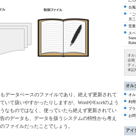
に1
台風
「ご
月二
営業
スペ
St
Ru
オル
企画
ティ
本記
オル
ookのファイルもデータベースのファイルであり、絶えず更新されて
オル
利用
いて扱いやすかったりしますが、WordやExcelのよう
プラ
うなものではなく、使っていたら絶えず更新されてい
お問
告のデータも、データを扱うシステムの特性から考え
のファイルだったことでしょう。
アイ