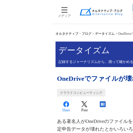
メディア
オルタナティブ・ブログ
>
データイズム
>
OneDr
データイズム
記録するジャーナリズムから、測って確かめ
OneDriveでファイル
クラウドコンピューティング
Share
Post
-
ある著名人がOneDriveのファイ
定申告データが壊れたとかいろいろと