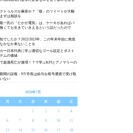
クトゥルスか麻疹か？「咳」のツイートが大幅
まずは相談を
龍一氏の「たかが電気」は、ケーキがあればパ
無くても生きていきえるという話だったので
知でしたか？2022/2023年、この年末年始に救急
なかなか来ないことを
カー日本代表に学ぶ適切なゴール設定とポスト
テムの価値
で超過死亡が激増！？で学ぶKPIとアノマリーの
新聞の誤報：NY市長は給与を暗号通貨で受け取
いない
2026年7月
月
火
水
木
金
土
1
2
3
4
6
7
8
9
10
11
13
14
15
16
17
18