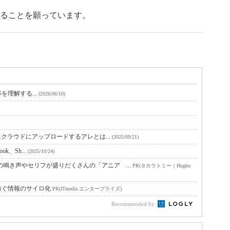
ることを願っています。
に仕事を理解する...
(2026/06/10)
手にクラウドにアップロードするアレとは...
(2025/09/21)
ook、Sh...
(2025/10/24)
鳴き声やセリフが盛りだくさんの「アニア ...
PR(タカラトミー｜Hugku
防ぐ情報のサイロ化
PR(ITmedia エンタープライズ)
Recommended by