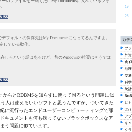
のファイルを一緒くたにMy Documentsに入れているフォ
19
い
26
 2022
フォルトの保存先はMy Documentsになってるんですよ。
カテ
想定している動作。
ブラ
外資
タを保存しろという話はあるけど、昔のWindowsの推奨はそうでは
食 (
地理 
交通
 2022
科学 
統計 
ss がついてきたからとRDBMSを知らずに使って困るという問題に似
Bt
買う人は使えるいいソフトと思うんですが、ついてきた
ITト
OS 
世紀に流行ったエンドユーザーコンピューティングで部
アプ
ドキュメントも何も残ってないブラックボックスなア
キャ
まう問題に似ています。
クラ