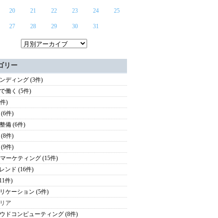
20
21
22
23
24
25
27
28
29
30
31
ゴリー
ンディング (3件)
で働く (5件)
3件)
(6件)
整備 (6件)
(8件)
(9件)
oBマーケティング (15件)
レンド (16件)
(11件)
リケーション (5件)
リア
ウドコンピューティング (8件)