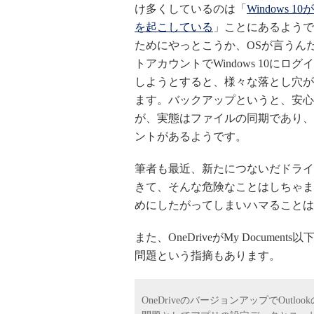
け多くしているのは
「
Windows
を起こしている
」ことにあるようで
ためにやっとこうか、OSが言うん
トアカウントでWindows 10にロ
しようとすると、様々な落とし穴が
ます。
バックアップというと、安心
が、実態はファイルの同期であり、
ントがあるようです。
筆者も最近、新たにつないだドライブを
きて、そんな危険なことはしちゃま
めにしたがってしまいハマることは
また、OneDriveがMy Docu
問題という指摘もあります。
OneDriveのバージョンアップでOut