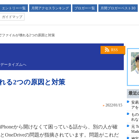
エントリー一覧
月間アクセスランキング
ブロガー一覧
月間ブロガーベスト30
ガイドマップ
iveでファイルが壊れる2つの原因と対策
RSS
るデータイズムへ
が壊れる2つの原因と対策
最近
安易
»
2022/01/15
アを
もの
れな
ルをiPhoneから開けなくて困っている話から、別の人が確
元 T
Math
OneDriveの問題が指摘されています。問題がこれだ
神宮