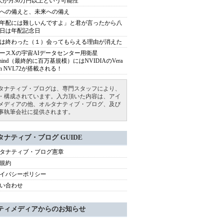
人が月30万円以上という可能性
への備えと、未来への備え
年配には難しいんですよ」と君が言ったから八
日は年配記念日
は終わった（１）会ってもらえる理由が消えた
ースXの宇宙AIデータセンター用衛星
armind（最終的に百万基規模）にはNVIDIAのVera
bin NVL72が搭載される！
タナティブ・ブログは、専門スタッフにより、
・構成されています。入力頂いた内容は、アイ
メディアの他、オルタナティブ・ブログ、及び
事執筆会社に提供されます。
タナティブ・ブログ GUIDE
タナティブ・ブログ憲章
規約
イバシーポリシー
い合わせ
ティメディアからのお知らせ