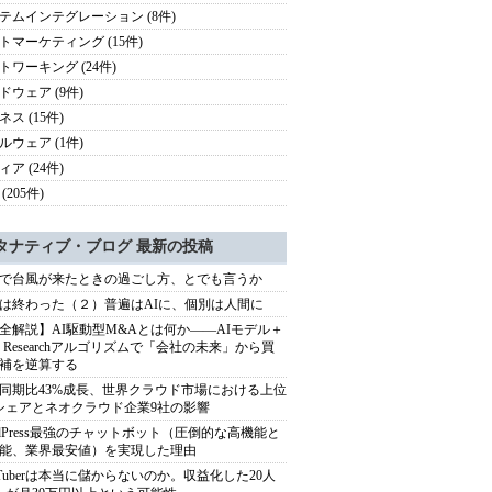
テムインテグレーション (8件)
トマーケティング (15件)
トワーキング (24件)
ドウェア (9件)
ス (15件)
ルウェア (1件)
ア (24件)
(205件)
タナティブ・ブログ 最新の投稿
で台風が来たときの過ごし方、とでも言うか
は終わった（２）普遍はAIに、個別は人間に
全解説】AI駆動型M&Aとは何か――AIモデル＋
ep Researchアルゴリズムで「会社の未来」から買
補を逆算する
同期比43%成長、世界クラウド市場における上位
シェアとネオクラウド企業9社の影響
rdPress最強のチャットボット（圧倒的な高機能と
能、業界最安値）を実現した理由
uTuberは本当に儲からないのか。収益化した20人