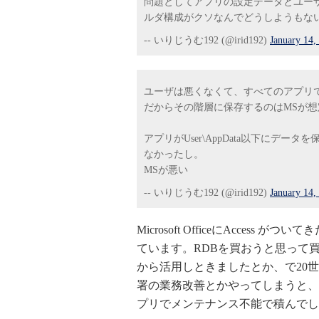
問題としてアプリの設定データとユーザー
ルダ構成がクソなんでどうしようもな
-- いりじうむ192 (@irid192)
January 14,
ユーザは悪くなくて、すべてのアプリでデ
だからその階層に保存するのはMSが
アプリがUser\AppData以下にデー
なかったし。
MSが悪い
-- いりじうむ192 (@irid192)
January 14,
Microsoft OfficeにAcce
ています。RDBを買おうと思って
から活用しときましたとか、で20
署の業務改善とかやってしまうと、
プリでメンテナンス不能で積んでし