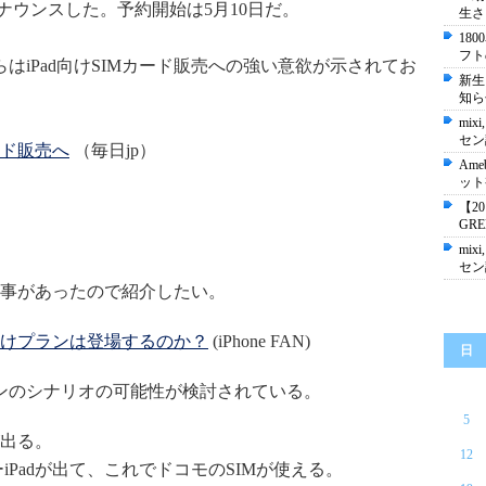
アナウンスした。予約開始は5月10日だ。
生さ
18
フト
はiPad向けSIMカード販売への強い意欲が示されてお
新生
知ら
mixi
セン
ード販売へ
（毎日jp）
Ame
ット
【2
GR
mixi
セン
事があったので紹介したい。
d向けプランは登場するのか？
(iPhone FAN)
日
ンのシナリオの可能性が検討されている。
5
が出る。
12
iPadが出て、これでドコモのSIMが使える。