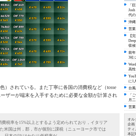
「巨
Jo
代の
沖縄
営業
【完
De
収候
前年
3社
Wo
高性
Yo
に1
）されている。また丁寧に各国の消費税など（tosse
台風
際にユーザーが端末を入手するために必要な金額が計算され
「ご
月二
営業
オル
費税率を15%以上とするよう定められており，イタリア
企画
。また米国は州，郡，市が個別に課税（ニューヨーク市では
ティ
本記
い。日本の5%はかなり低税率だ。