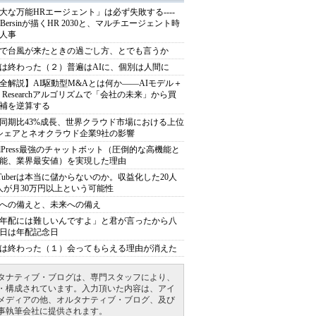
大な万能HRエージェント」は必ず失敗する----
sh Bersinが描くHR 2030と、マルチエージェント時
人事
で台風が来たときの過ごし方、とでも言うか
は終わった（２）普遍はAIに、個別は人間に
全解説】AI駆動型M&Aとは何か――AIモデル＋
ep Researchアルゴリズムで「会社の未来」から買
補を逆算する
同期比43%成長、世界クラウド市場における上位
シェアとネオクラウド企業9社の影響
rdPress最強のチャットボット（圧倒的な高機能と
能、業界最安値）を実現した理由
uTuberは本当に儲からないのか。収益化した20人
人が月30万円以上という可能性
への備えと、未来への備え
年配には難しいんですよ」と君が言ったから八
日は年配記念日
は終わった（１）会ってもらえる理由が消えた
タナティブ・ブログは、専門スタッフにより、
・構成されています。入力頂いた内容は、アイ
メディアの他、オルタナティブ・ブログ、及び
事執筆会社に提供されます。