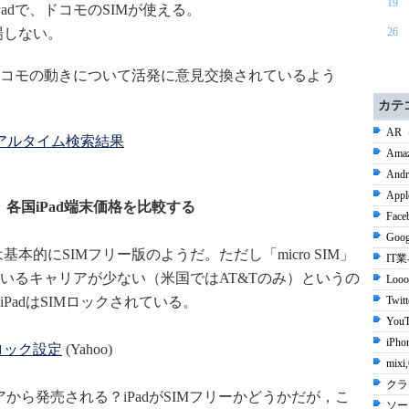
19
Padで、ドコモのSIMが使える。
場しない。
26
ドコモの動きについて活発に意見交換されているよう
カテ
AR
リアルタイム検索結果
Ama
Andr
Appl
 ～ 各国iPad端末価格を比較する
Face
Goog
は基本的にSIMフリー版のようだ。ただし「micro SIM」
IT
いるキャリアが少ない（米国ではAT&Tのみ）というの
Looo
PadはSIMロックされている。
Twit
YouT
iPho
Mロック設定
(Yahoo)
mix
クラ
アから発売される？iPadがSIMフリーかどうかだが，こ
ソー