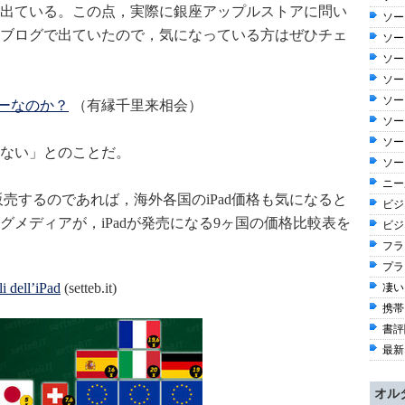
出ている。この点，実際に銀座アップルストアに問い
ソー
ブログで出ていたので，気になっている方はぜひチェ
ソー
ソー
ソー
ソー
リーなのか？
（有縁千里来相会）
ソー
ソー
ない」とのことだ。
ソー
ニー
Mを販売するのであれば，海外各国のiPad価格も気になると
ビジ
メディアが，iPadが発売になる9ヶ国の価格比較表を
ビジ
フラ
プラ
li dell’iPad
(setteb.it)
凄い
携帯
書評
最新
オル