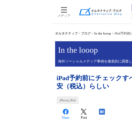
メディア
オルタナティブ・ブログ
>
In the looop
>
iPad予約
In the looop
海外ソーシャルメディア事例を徹底的に調査
iPad予約前にチェックす
安（税込）らしい
iPhone,iPad
Share
Post
-