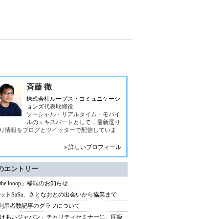
斉藤 徹
株式会社ループス・コミュニケーシ
ョンズ
代表取締役
ソーシャル・リアルタイム・モバイ
ルのエキスパートとして，最新選り
り情報をブログとツイッターで配信していま
» 詳しいプロフィール
のエントリー
 the looop」移転のお知らせ
ットSaSa、さとなおとの出会いから協業まで
xi利用者数記事のグラフについて
けあいジャパン」チャリティセミナーに、同級