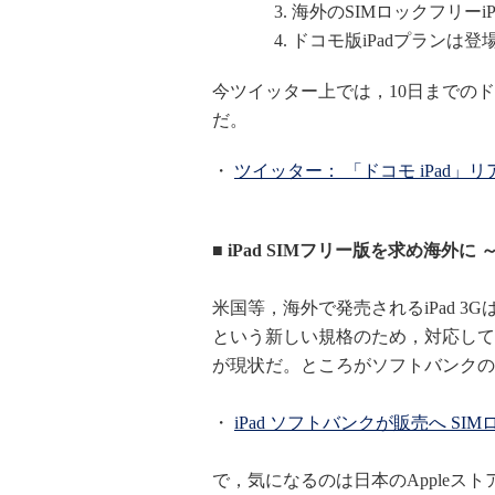
海外のSIMロックフリーi
ドコモ版iPadプランは登
今ツイッター上では，10日までの
だ。
・
ツイッター： 「ドコモ iPad」
■ iPad SIMフリー版を求め海外に
米国等，海外で発売されるiPad 3G
という新しい規格のため，対応して
が現状だ。ところがソフトバンクのi
・
iPad ソフトバンクが販売へ SI
で，気になるのは日本のAppleスト