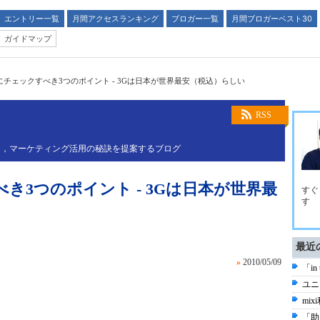
エントリー一覧
月間アクセスランキング
ブロガー一覧
月間ブロガーベスト30
ガイドマップ
前にチェックすべき3つのポイント - 3Gは日本が世界最安（税込）らしい
RSS
し，マーケティング活用の秘訣を提案するブログ
べき3つのポイント - 3Gは日本が世界最
すぐ
す
最近
»
2010/05/09
「in
ユニ
mi
「助