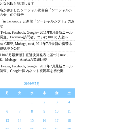
となお氏と登壇します
00名が参加したソーシャル読書会「ソーシャルシ
の会」のご報告
「in the looop」と新著「ソーシャルシフト」のお
せ
, Twitter, Facebook, Google+ 2011年8月最新ニール
調査。Facebook訪問者、ついに1000万人超へ
ba, GREE, Mobage, mixi, 2011年7月最新の携帯ネ
視聴率を公開
011年8月最新版】直近決算発表に基づくmixi、
EE、Mobage、Amebaの業績比較
, Twitter, Facebook, Google+ 2011年7月最新ニール
調査、Google+国内ネット視聴率を初公開
2026年7月
月
火
水
木
金
土
1
2
3
4
6
7
8
9
10
11
13
14
15
16
17
18