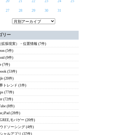
20
21
22
23
24
25
27
28
29
30
31
ゴリー
（拡張現実）・位置情報 (7件)
zon (5件)
oid (9件)
e (7件)
book (53件)
le (20件)
業界トレンド (1件)
ps (77件)
ter (72件)
ube (8件)
ne,iPad (28件)
i,GREE,モバゲー (20件)
ウドソーシング (4件)
シャルアプリ (37件)