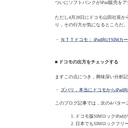
ついにソフトバンクがiPad販売を
ただし4月28日にドコモ山田社長から
り，その行方が気になるところだ。
・
ＮＴＴドコモ： iPad向けSIMカ
■ ドコモの出方をチェックする
ますこの点につき，興味深い分析記
・
ズバリ，本当にドコモからiPa
このブログ記事では，次の4パター
ドコモ版SIMロックiPad
日本でもSIMロックフリー