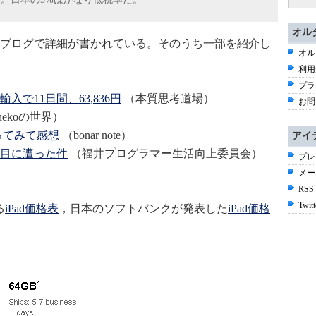
オル
ブログで詳細が書かれている。そのうち一部を紹介し
オル
利用
プラ
入で11日間、63,836円
（本質思考道場）
お問
inekoの世界）
使ってみて感想
（bonar note）
アイ
い目に遭った件
（福井プログラマー生活向上委員会）
プレ
メー
RSS
Twitt
る
iPad価格表
，日本のソフトバンクが発表した
iPad価格