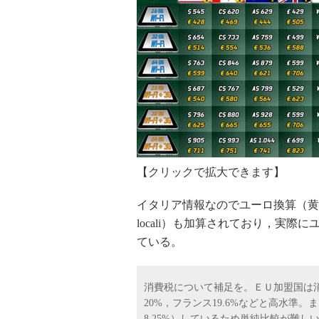
【クリックで拡大できます】
イタリア情報なのでユーロ換算（黄色
locali）も加算されており，実
ている。
消費税について補足を。ＥＵ加盟国は消
20%，フランス19.6%などと高水準
8.25%）しているため単純比較が難し