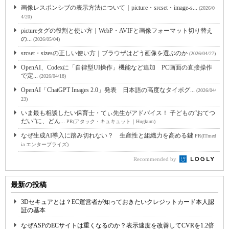
画像レスポンシブの表示方法について｜picture・srcset・image-s...
(2026/0
4/20)
pictureタグの役割と使い方｜WebP・AVIFと画像フォーマット切り替え
の...
(2026/05/04)
srcset・sizesの正しい使い方｜ブラウザはどう画像を選ぶのか
(2026/04/27)
OpenAI、Codexに「自律型UI操作」機能など追加 PC画面の直接操作
で定...
(2026/04/18)
OpenAI「ChatGPT Images 2.0」発表 日本語の高度なタイポグ...
(2026/04/
23)
いま最も相談したい保育士・てぃ先生がアドバイス！ 子どもの“おてつ
だい”に、どん...
PR(アタック・キュキュット｜Hugkum)
なぜ生成AI導入に踏み切れない？ 生産性と組織力を高める鍵
PR(ITmed
ia エンタープライズ)
Recommended by
最新の投稿
3Dセキュアとは？EC運営者が知っておきたいクレジットカード本人認
証の基本
なぜASPのECサイトは重くなるのか？表示速度を改善してCVRを1.2倍