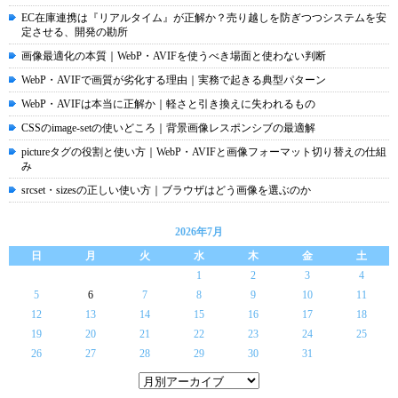
EC在庫連携は『リアルタイム』が正解か？売り越しを防ぎつつシステムを安
定させる、開発の勘所
画像最適化の本質｜WebP・AVIFを使うべき場面と使わない判断
WebP・AVIFで画質が劣化する理由｜実務で起きる典型パターン
WebP・AVIFは本当に正解か｜軽さと引き換えに失われるもの
CSSのimage-setの使いどころ｜背景画像レスポンシブの最適解
pictureタグの役割と使い方｜WebP・AVIFと画像フォーマット切り替えの仕組
み
srcset・sizesの正しい使い方｜ブラウザはどう画像を選ぶのか
2026年7月
日
月
火
水
木
金
土
1
2
3
4
5
6
7
8
9
10
11
12
13
14
15
16
17
18
19
20
21
22
23
24
25
26
27
28
29
30
31