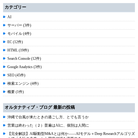
カテゴリー
AI
サーバー (3件)
モバイル (4件)
EC (12件)
HTML (19件)
Search Console (12件)
Google Analytics (3件)
SEO (45件)
検索エンジン (4件)
概要 (1件)
オルタナティブ・ブログ 最新の投稿
沖縄で台風が来たときの過ごし方、とでも言うか
営業は終わった（２）普遍はAIに、個別は人間に
【完全解説】AI駆動型M&Aとは何か――AIモデル＋Deep Researchアルゴリズ