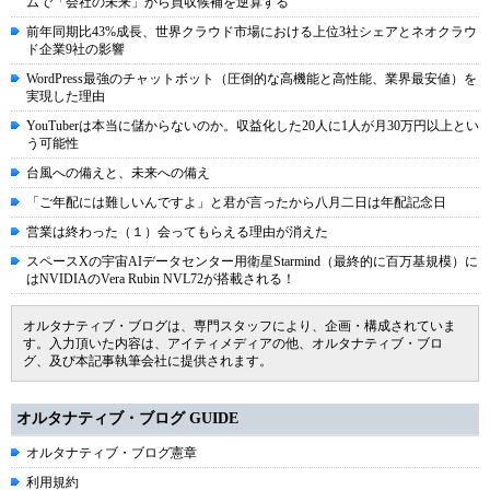
ムで「会社の未来」から買収候補を逆算する
前年同期比43%成長、世界クラウド市場における上位3社シェアとネオクラウ
ド企業9社の影響
WordPress最強のチャットボット（圧倒的な高機能と高性能、業界最安値）を
実現した理由
YouTuberは本当に儲からないのか。収益化した20人に1人が月30万円以上とい
う可能性
台風への備えと、未来への備え
「ご年配には難しいんですよ」と君が言ったから八月二日は年配記念日
営業は終わった（１）会ってもらえる理由が消えた
スペースXの宇宙AIデータセンター用衛星Starmind（最終的に百万基規模）に
はNVIDIAのVera Rubin NVL72が搭載される！
オルタナティブ・ブログは、専門スタッフにより、企画・構成されていま
す。入力頂いた内容は、アイティメディアの他、オルタナティブ・ブロ
グ、及び本記事執筆会社に提供されます。
オルタナティブ・ブログ GUIDE
オルタナティブ・ブログ憲章
利用規約