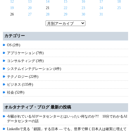
12
13
14
15
16
17
18
19
20
21
22
23
24
25
26
27
28
29
30
31
カテゴリー
OS (2件)
アプリケーション (7件)
コンサルティング (3件)
システムインテグレーション (4件)
テクノロジー (22件)
ビジネス (135件)
社会 (52件)
オルタナティブ・ブログ 最新の投稿
今騒がれているAIデータセンターとはいったい何なのか?!! 10分でわかるAI
データセンターの話
LinkedInで見る「鎖国」する日本 ― でも、世界で輝く日本人は確実に増えて