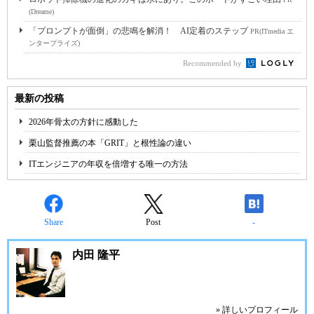
(Dreame)
「プロンプトが面倒」の悲鳴を解消！ AI定着のステップ
PR(ITmedia エ
ンタープライズ)
Recommended by
最新の投稿
2026年骨太の方針に感動した
栗山監督推薦の本「GRIT」と根性論の違い
ITエンジニアの年収を倍増する唯一の方法
Share
Post
-
内田 隆平
» 詳しいプロフィール