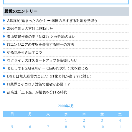
最近のエントリー
AI冷戦が始まったのか？ ー 米国の早すぎる対応を見習う
2026年骨太の方針に感動した
栗山監督推薦の本「GRIT」と根性論の違い
ITエンジニアの年収を倍増する唯一の方法
やる気を引き出すコツ
ウクライナのITスタートアップを応援したい
またしてもGAFAMか ー ChatGPTの行く末を案じる
DXとは無人経営のことだ（IT化と何が違う？に対し）
IT業界こそコロナ対策で猛省が必要！？
超高速「土下座」が勝負を分ける時代
2026年7月
日
月
火
水
木
金
土
1
2
3
4
5
6
7
8
9
10
11