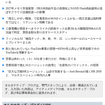
いる
2027年メモリ市場展望：DRAM供給不足の長期化とNAND Flash供給緩和が及
ぼすクラウド設備投資への影響
「両立しやすい職場」で定着意向が44.9ポイント上がる----両立支援は福利厚
生ではなく、リテンション戦略である
三菱電機が買収すべきウクライナの防衛テック企業3社をAI駆動型M&Aの方
法論で特定、買収金額を割り出すケーススタディ
フィジカルAI「物流テック」米、欧、中、日、シンガポールのユースケース
とプレイヤーまとめ
割と知られていないYouTube事業の実態〜KPIや売上高など世界規模で今の
YouTubeを理解する〜
営業は終わった（３）AIを使う者だけが、利他に立てる
営業現場で進むAIエージェントの急増と「生産性のパラドックス」の現実
「巨大な万能HRエージェント」は必ず失敗する----Josh Bersinが描くHR 2030
と、マルチエージェント時代の人事
オルタナティブ・ブログは、専門スタッフにより、企画・構成されていま
す。入力頂いた内容は、アイティメディアの他、オルタナティブ・ブロ
グ、及び本記事執筆会社に提供されます。