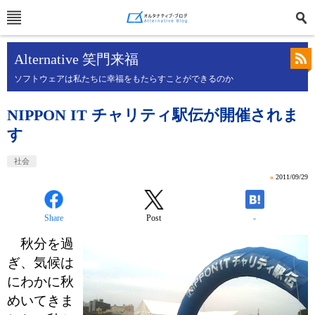
Alternative 笑門来福
ソフトウェアは私たちに幸福をもたらすことができるのか
NIPPON IT チャリティ駅伝が開催されま
す
社会
»
2011/09/29
Share
Post
-
秋分を過
ぎ、気候は
にわかに秋
めいてきま