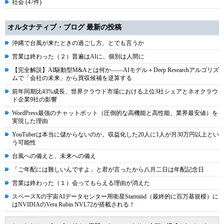
社会 (47件)
オルタナティブ・ブログ 最新の投稿
沖縄で台風が来たときの過ごし方、とでも言うか
営業は終わった（２）普遍はAIに、個別は人間に
【完全解説】AI駆動型M&Aとは何か――AIモデル＋Deep Researchアルゴリズ
ムで「会社の未来」から買収候補を逆算する
前年同期比43%成長、世界クラウド市場における上位3社シェアとネオクラウ
ド企業9社の影響
WordPress最強のチャットボット（圧倒的な高機能と高性能、業界最安値）を
実現した理由
YouTuberは本当に儲からないのか。収益化した20人に1人が月30万円以上とい
う可能性
台風への備えと、未来への備え
「ご年配には難しいんですよ」と君が言ったから八月二日は年配記念日
営業は終わった（１）会ってもらえる理由が消えた
スペースXの宇宙AIデータセンター用衛星Starmind（最終的に百万基規模）に
はNVIDIAのVera Rubin NVL72が搭載される！