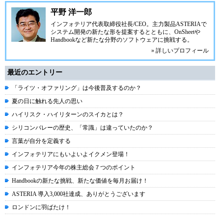
平野 洋一郎
インフォテリア
代表取締役社長/CEO。主力製品ASTERIAで
システム開発の新たな形を提案するとともに、OnSheetや
Handbookなど新たな分野のソフトウェアに挑戦する。
» 詳しいプロフィール
最近のエントリー
「ライツ・オファリング」は今後普及するのか？
夏の日に触れる先人の思い
ハイリスク・ハイリターンのスイカとは？
シリコンバレーの歴史、「常識」は違っていたのか？
言葉が自分を定義する
インフォテリアにもいよいよイクメン登場！
インフォテリア今年の株主総会７つのポイント
Handbookの新たな挑戦、新たな価値を毎月お届け！
ASTERIA 導入3,000社達成、ありがとうございます
ロンドンに羽ばたけ！