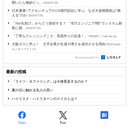
聞いたら微妙だっ...
(2026/07/28)
日本通運×アクセンチュアの124億円訴訟に学ぶ、なぜ大規模開発は“燃
える”のか
(2026/07/29)
「SIer丸投げ」からどう脱却する？ “非ITエンジニア9割”でシステム刷
新に挑...
(2026/07/29)
「丁寧なクレンジングこそ、美肌作りの近道！」
PR(DHC｜CanCam.jp)
大阪ガスに学ぶ！ 大手企業が生成AI導入を成功させる理由
PR(ITmedia
エンタープライズ)
Recommended by
最新の投稿
「ライツ・オファリング」は今後普及するのか？
夏の日に触れる先人の思い
ハイリスク・ハイリターンのスイカとは？
Share
Post
-