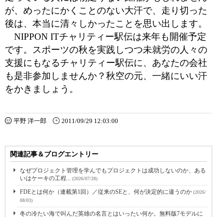
が、めったにかくことのない大汗で、走り切った
後は、本当に清々しかったことを思い出します。
NIPPON ITチャリティー駅伝は来年も開催予定
です。スポーツの秋を実践しつつ未就労の人々の
支援にもなるチャリティー駅伝に、あなたの会社
も是非参加しませんか？秋空の元、一緒にいい汗
をかきましょう。
平野 洋一郎
2011/09/29 12:03:00
関連記事＆ブログエントリー
なぜプロジェクト管理を学んでもプロジェクトは成功しないのか、ある
いはケーキの工程...
(2026/07/28)
FDEとは何か（連載第1回）／従来のSEと、何が決定的に違うのか
(2026/
08/03)
冬の冷たい海で叫んだ英雄の名言とはいったい何か。無料版7モデルに