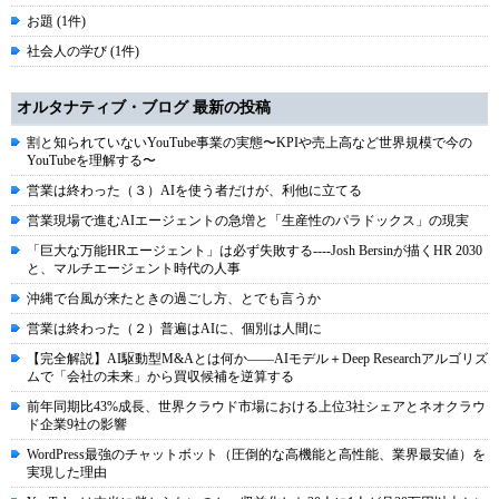
お題 (1件)
社会人の学び (1件)
オルタナティブ・ブログ 最新の投稿
割と知られていないYouTube事業の実態〜KPIや売上高など世界規模で今の
YouTubeを理解する〜
営業は終わった（３）AIを使う者だけが、利他に立てる
営業現場で進むAIエージェントの急増と「生産性のパラドックス」の現実
「巨大な万能HRエージェント」は必ず失敗する----Josh Bersinが描くHR 2030
と、マルチエージェント時代の人事
沖縄で台風が来たときの過ごし方、とでも言うか
営業は終わった（２）普遍はAIに、個別は人間に
【完全解説】AI駆動型M&Aとは何か――AIモデル＋Deep Researchアルゴリズ
ムで「会社の未来」から買収候補を逆算する
前年同期比43%成長、世界クラウド市場における上位3社シェアとネオクラウ
ド企業9社の影響
WordPress最強のチャットボット（圧倒的な高機能と高性能、業界最安値）を
実現した理由