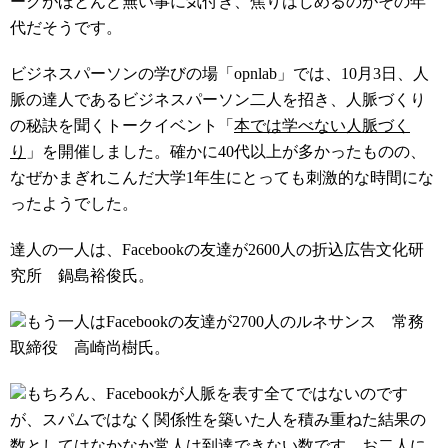
ークがほとんど無い事に気付き、焦りはじめるのがその年
代だそうです。
ビジネスパーソンの学びの場「opnlab」では、10月3日、人
脈の達人であるビジネスパーソン二人を招き、人脈づくり
の秘訣を聞くトークイベント「
本では学べない人脈づく
り
」を開催しました。確かに40代以上が多かったものの、
なぜかまぎれこんだ大学1年生にとっても刺激的な時間にな
ったようでした。
達人の一人は、Facebookの友達が2600人の折込広告文化研
究所 鍋島裕俊氏。
も
う一人は
Facebookの友達が2700人の
ルネサンス 常務
取締役 高崎尚樹氏。
もちろん、Facebookが人脈を表す全てではないのです
が、
スパムではなく関係性を築いた人を積み重ねた結果の
数としてはなかなか常人は到達できない数です。お二人に