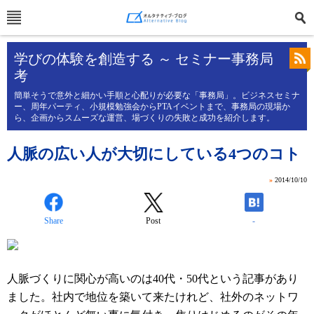
学びの体験を創造する ～ セミナー事務局
考
簡単そうで意外と細かい手順と心配りが必要な「事務局」。ビジネスセミナ
ー、周年パーティ、小規模勉強会からPTAイベントまで、事務局の現場か
ら、企画からスムーズな運営、場づくりの失敗と成功を紹介します。
人脈の広い人が大切にしている4つのコト
»
2014/10/10
Share
Post
-
人脈づくりに関心が高いのは40代・50代という記事があり
ました。社内で地位を築いて来たけれど、社外のネットワ