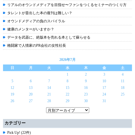
リアルのオウンドメディアを目指せ〜ファンをつくるセミナーのつくり方
タレントが昔出した本の復刊は難しい？
オウンドメディアの負のスパイラル
健康のメンターがいますか？
データを武器に、絶版本を売れる本として蘇らせる
格闘家で人情家のPR会社の女性社長
2026年7月
日
月
火
水
木
金
土
1
2
3
4
5
6
7
8
9
10
11
12
13
14
15
16
17
18
19
20
21
22
23
24
25
26
27
28
29
30
31
カテゴリー
Pick Up! (22件)