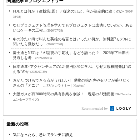
関連記事＆ブログエントリー
FDEとは何か（連載第1回）／従来のSEと、何が決定的に違うのか
(2026/
08/03)
なぜプロジェクト管理を学んでもプロジェクトは成功しないのか、ある
いはケーキの工程...
(2026/07/28)
冬の冷たい海で叫んだ英雄の名言とはいったい何か。無料版7モデルに
聞いたら微妙だっ...
(2026/07/28)
富士通とNECは「AI需要の手応え」をどう語った？ 2026年下半期の
見通しを考...
(2026/08/03)
日本通運×アクセンチュアの124億円訴訟に学ぶ、なぜ大規模開発は“燃
える”のか
(2026/07/29)
おかたづけもできる点がうれしい！ 動物の鳴き声やセリフが盛りだく
さんの「アニア ...
PR(タカラトミー｜Hugkum)
大阪ガスが月2000時間の共有作業を削減！ 現場のAI活用術
PR(ITmedia
エンタープライズ)
Recommended by
最新の投稿
気になったら、急いでランチに誘え