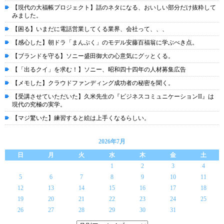
【現代の大福帳プロジェクト】話のネタになる、おいしい部分だけ抜粋して
みました。
【困る】いまだに電話営業してくる業界、会社って、、、
【感心した】朝ドラ「まんぷく」のモデル安藤百福翁に学ぶべき点。
【ブランドを守る】ソニー盛田御大の心意気にグッとくる。
【「出るクイ」を求む！】ソニー、昭和四十四年の人材募集広告
【メモした】クラウドファンディング成功者の秘密を聞く。
【受講させていただいた】久米先生の『ビジネスコミュニケーションII』は
現代の究極の実学。
【マジ驚いた】練習すると絵は上手くなるらしい。
2026年7月
日
月
火
水
木
金
土
1
2
3
4
5
6
7
8
9
10
11
12
13
14
15
16
17
18
19
20
21
22
23
24
25
26
27
28
29
30
31