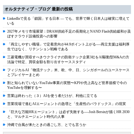
オルタナティブ・ブログ 最新の投稿
LinkedInで見る「鎖国」する日本 ― でも、世界で輝く日本人は確実に増えて
いる
2027年メモリ市場展望：DRAM供給不足の長期化とNAND Flash供給緩和が及
ぼすクラウド設備投資への影響
「両立しやすい職場」で定着意向が44.9ポイント上がる----両立支援は福利厚
生ではなく、リテンション戦略である
三菱電機が買収すべきウクライナの防衛テック企業3社をAI駆動型M&Aの方
法論で特定、買収金額を割り出すケーススタディ
フィジカルAI「物流テック」米、欧、中、日、シンガポールのユースケース
とプレイヤーまとめ
割と知られていないYouTube事業の実態〜KPIや売上高など世界規模で今の
YouTubeを理解する〜
営業は終わった（３）AIを使う者だけが、利他に立てる
営業現場で進むAIエージェントの急増と「生産性のパラドックス」の現実
「巨大な万能HRエージェント」は必ず失敗する----Josh Bersinが描くHR 2030
と、マルチエージェント時代の人事
沖縄で台風が来たときの過ごし方、とでも言うか