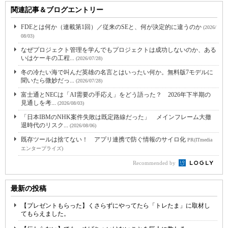
関連記事＆ブログエントリー
FDEとは何か（連載第1回）／従来のSEと、何が決定的に違うのか
(2026/
08/03)
なぜプロジェクト管理を学んでもプロジェクトは成功しないのか、ある
いはケーキの工程...
(2026/07/28)
冬の冷たい海で叫んだ英雄の名言とはいったい何か。無料版7モデルに
聞いたら微妙だっ...
(2026/07/28)
富士通とNECは「AI需要の手応え」をどう語った？ 2026年下半期の
見通しを考...
(2026/08/03)
「日本IBMのNHK案件失敗は既定路線だった」 メインフレーム大撤
退時代のリスク...
(2026/08/06)
既存ツールは捨てない！ アプリ連携で防ぐ情報のサイロ化
PR(ITmedia
エンタープライズ)
Recommended by
最新の投稿
【プレゼントもらった】くさらずにやってたら「トレたま」に取材し
てもらえました。