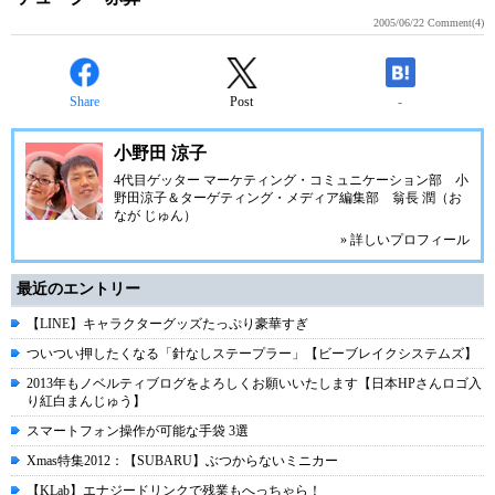
2005/06/22
Comment(4)
Share
Post
-
小野田 涼子
4代目ゲッター マーケティング・コミュニケーション部 小
野田涼子＆ターゲティング・メディア編集部 翁長 潤（お
なが じゅん）
» 詳しいプロフィール
最近のエントリー
【LINE】キャラクターグッズたっぷり豪華すぎ
ついつい押したくなる「針なしステープラー」【ビーブレイクシステムズ】
2013年もノベルティブログをよろしくお願いいたします【日本HPさんロゴ入
り紅白まんじゅう】
スマートフォン操作が可能な手袋 3選
Xmas特集2012：【SUBARU】ぶつからないミニカー
【KLab】エナジードリンクで残業もへっちゃら！