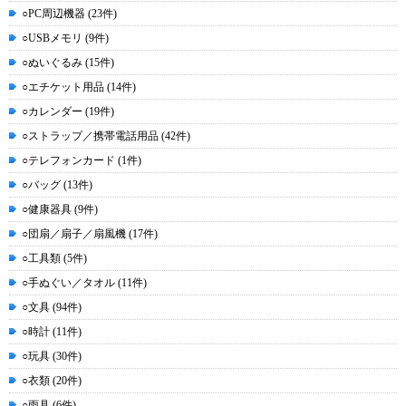
○PC周辺機器 (23件)
○USBメモリ (9件)
○ぬいぐるみ (15件)
○エチケット用品 (14件)
○カレンダー (19件)
○ストラップ／携帯電話用品 (42件)
○テレフォンカード (1件)
○バッグ (13件)
○健康器具 (9件)
○団扇／扇子／扇風機 (17件)
○工具類 (5件)
○手ぬぐい／タオル (11件)
○文具 (94件)
○時計 (11件)
○玩具 (30件)
○衣類 (20件)
○雨具 (6件)