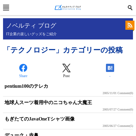
ノベルティ ブログ
IT企業の楽しいグッズをご紹介
「テクノロジー」カテゴリーの投稿
Share
Post
-
pentium100のテレカ
2005/11/01
Comment(0)
地球人スーツ着用中のニコちゃん大魔王
2005/07/27
Comment(0)
もぎたてのJavaOneTシャツ画像
2005/06/27
Comment(5)
デューク・赤鼻