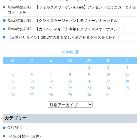
Xmas特集2012：【フォルクスワーゲン＆Audi】プレゼントにミニカーとチョ
コレートを
Xmas特集2012：【クライスラージャパン】モノトーンキャンドル
Xmas特集2012：【カスペルスキー】今年もクリスマスオーナメント！
【日本ベリサイン】2012年の夏を楽しく過ごせるグッズを大紹介！
2026年7月
日
月
火
水
木
金
土
1
2
3
4
5
6
7
8
9
10
11
12
13
14
15
16
17
18
19
20
21
22
23
24
25
26
27
28
29
30
31
カテゴリー
OS (5件)
○<<未分類>> (32件)