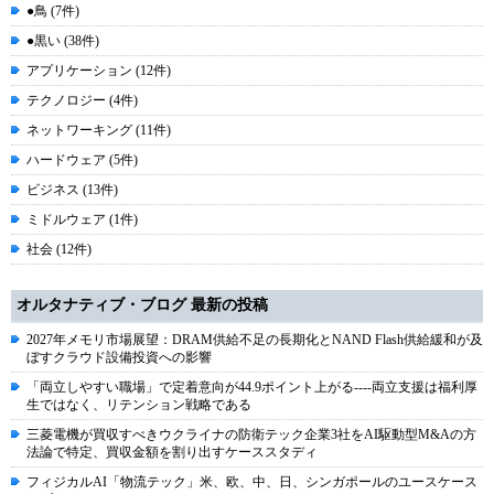
●鳥 (7件)
●黒い (38件)
アプリケーション (12件)
テクノロジー (4件)
ネットワーキング (11件)
ハードウェア (5件)
ビジネス (13件)
ミドルウェア (1件)
社会 (12件)
オルタナティブ・ブログ 最新の投稿
2027年メモリ市場展望：DRAM供給不足の長期化とNAND Flash供給緩和が及
ぼすクラウド設備投資への影響
「両立しやすい職場」で定着意向が44.9ポイント上がる----両立支援は福利厚
生ではなく、リテンション戦略である
三菱電機が買収すべきウクライナの防衛テック企業3社をAI駆動型M&Aの方
法論で特定、買収金額を割り出すケーススタディ
フィジカルAI「物流テック」米、欧、中、日、シンガポールのユースケース