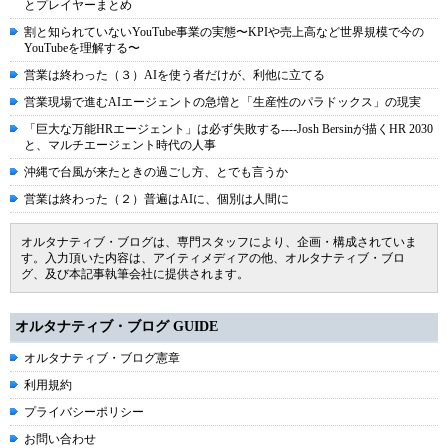
とプレイヤーまとめ
割と知られていないYouTube事業の実態〜KPIや売上高など世界規模で今の
YouTubeを理解する〜
営業は終わった（３）AIを使う者だけが、利他に立てる
営業現場で進むAIエージェントの急増と「生産性のパラドックス」の現実
「巨大な万能HRエージェント」は必ず失敗する----Josh Bersinが描くHR 2030
と、マルチエージェント時代の人事
沖縄で台風が来たときの過ごし方、とでも言うか
営業は終わった（２）普遍はAIに、個別は人間に
オルタナティブ・ブログは、専門スタッフにより、企画・構成されていま
す。入力頂いた内容は、アイティメディアの他、オルタナティブ・ブロ
グ、及び本記事執筆会社に提供されます。
オルタナティブ・ブログ GUIDE
オルタナティブ・ブログ憲章
利用規約
プライバシーポリシー
お問い合わせ