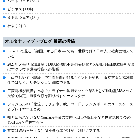
ハードウェア (5件)
ビジネス (13件)
ミドルウェア (1件)
社会 (12件)
オルタナティブ・ブログ 最新の投稿
LinkedInで見る「鎖国」する日本 ― でも、世界で輝く日本人は確実に増えて
いる
2027年メモリ市場展望：DRAM供給不足の長期化とNAND Flash供給緩和が及
ぼすクラウド設備投資への影響
「両立しやすい職場」で定着意向が44.9ポイント上がる----両立支援は福利厚
生ではなく、リテンション戦略である
三菱電機が買収すべきウクライナの防衛テック企業3社をAI駆動型M&Aの方
法論で特定、買収金額を割り出すケーススタディ
フィジカルAI「物流テック」米、欧、中、日、シンガポールのユースケース
とプレイヤーまとめ
割と知られていないYouTube事業の実態〜KPIや売上高など世界規模で今の
YouTubeを理解する〜
営業は終わった（３）AIを使う者だけが、利他に立てる