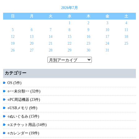
2026年7月
日
月
火
水
木
金
土
1
2
3
4
5
6
7
8
9
10
11
12
13
14
15
16
17
18
19
20
21
22
23
24
25
26
27
28
29
30
31
カテゴリー
OS (5件)
○<<未分類>> (32件)
○PC周辺機器 (23件)
○USBメモリ (9件)
○ぬいぐるみ (15件)
○エチケット用品 (14件)
○カレンダー (19件)