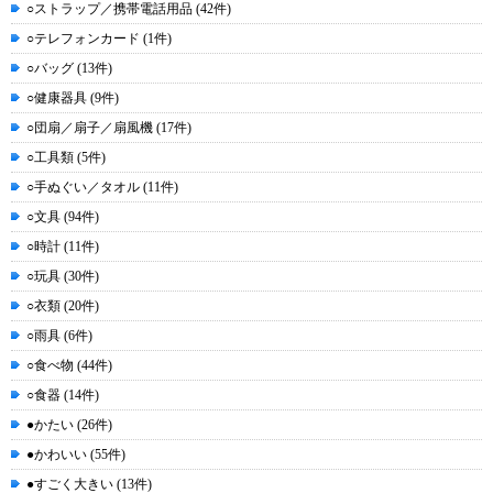
○ストラップ／携帯電話用品 (42件)
○テレフォンカード (1件)
○バッグ (13件)
○健康器具 (9件)
○団扇／扇子／扇風機 (17件)
○工具類 (5件)
○手ぬぐい／タオル (11件)
○文具 (94件)
○時計 (11件)
○玩具 (30件)
○衣類 (20件)
○雨具 (6件)
○食べ物 (44件)
○食器 (14件)
●かたい (26件)
●かわいい (55件)
●すごく大きい (13件)