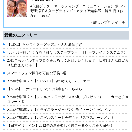
4代目ゲッター マーケティング・コミュニケーション部 小
野田涼子＆ターゲティング・メディア編集部 翁長 潤（お
なが じゅん）
» 詳しいプロフィール
最近のエントリー
【LINE】キャラクターグッズたっぷり豪華すぎ
ついつい押したくなる「針なしステープラー」【ビーブレイクシステムズ】
2013年もノベルティブログをよろしくお願いいたします【日本HPさんロゴ入
り紅白まんじゅう】
スマートフォン操作が可能な手袋 3選
Xmas特集2012：【SUBARU】ぶつからないミニカー
【KLab】エナジードリンクで残業もへっちゃら！
Xmas特集2012：【フォルクスワーゲン＆Audi】プレゼントにミニカーとチョ
コレートを
Xmas特集2012：【クライスラージャパン】モノトーンキャンドル
Xmas特集2012：【カスペルスキー】今年もクリスマスオーナメント！
【日本ベリサイン】2012年の夏を楽しく過ごせるグッズを大紹介！