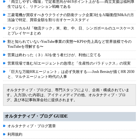
「両立しやすい職場」で定着意向が44.9ポイント上がる----両立支援は福利厚
生ではなく、リテンション戦略である
三菱電機が買収すべきウクライナの防衛テック企業3社をAI駆動型M&Aの方
法論で特定、買収金額を割り出すケーススタディ
フィジカルAI「物流テック」米、欧、中、日、シンガポールのユースケース
とプレイヤーまとめ
割と知られていないYouTube事業の実態〜KPIや売上高など世界規模で今の
YouTubeを理解する〜
営業は終わった（３）AIを使う者だけが、利他に立てる
営業現場で進むAIエージェントの急増と「生産性のパラドックス」の現実
「巨大な万能HRエージェント」は必ず失敗する----Josh Bersinが描くHR 2030
と、マルチエージェント時代の人事
オルタナティブ・ブログは、専門スタッフにより、企画・構成されていま
す。入力頂いた内容は、アイティメディアの他、オルタナティブ・ブロ
グ、及び本記事執筆会社に提供されます。
オルタナティブ・ブログ GUIDE
オルタナティブ・ブログ憲章
利用規約