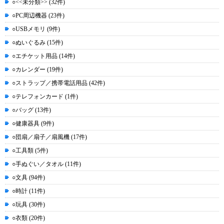
○<<未分類>> (32件)
○PC周辺機器 (23件)
○USBメモリ (9件)
○ぬいぐるみ (15件)
○エチケット用品 (14件)
○カレンダー (19件)
○ストラップ／携帯電話用品 (42件)
○テレフォンカード (1件)
○バッグ (13件)
○健康器具 (9件)
○団扇／扇子／扇風機 (17件)
○工具類 (5件)
○手ぬぐい／タオル (11件)
○文具 (94件)
○時計 (11件)
○玩具 (30件)
○衣類 (20件)