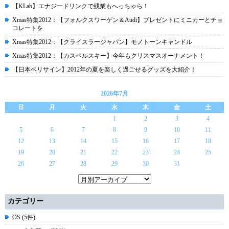
【KLab】エナジードリンクで残業もへっちゃら！
Xmas特集2012：【フォルクスワーゲン＆Audi】プレゼントにミニカーとチョ
コレートを
Xmas特集2012：【クライスラージャパン】モノトーンキャンドル
Xmas特集2012：【カスペルスキー】今年もクリスマスオーナメント！
【日本ベリサイン】2012年の夏を楽しく過ごせるグッズを大紹介！
2026年7月
日
月
火
水
木
金
土
1
2
3
4
5
6
7
8
9
10
11
12
13
14
15
16
17
18
19
20
21
22
23
24
25
26
27
28
29
30
31
カテゴリー
OS (5件)