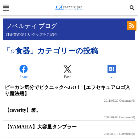
ノベルティ ブログ
IT企業の楽しいグッズをご紹介
「○食器」カテゴリーの投稿
Share
Post
-
ピーカン気分でピクニックへGO！【エフセキュアロゴ入
り魔法瓶】
2011/05/20
Comment(0)
【coverity】箸。
2009/04/06
Comment(0)
【YAMAHA】大容量タンブラー
2008/09/18
Comment(0)