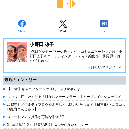
1
2
Share
Post
-
小野田 涼子
4代目ゲッター マーケティング・コミュニケーション部 小
野田涼子＆ターゲティング・メディア編集部 翁長 潤（お
なが じゅん）
» 詳しいプロフィール
最近のエントリー
【LINE】キャラクターグッズたっぷり豪華すぎ
ついつい押したくなる「針なしステープラー」【ビーブレイクシステムズ】
2013年もノベルティブログをよろしくお願いいたします【日本HPさんロゴ入
り紅白まんじゅう】
スマートフォン操作が可能な手袋 3選
Xmas特集2012：【SUBARU】ぶつからないミニカー