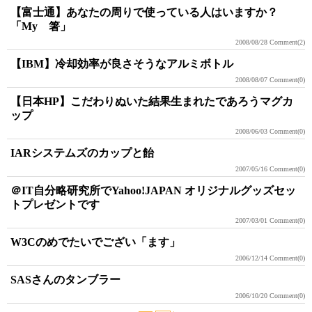
【富士通】あなたの周りで使っている人はいますか？
「My 箸」
2008/08/28
Comment(2)
【IBM】冷却効率が良さそうなアルミボトル
2008/08/07
Comment(0)
【日本HP】こだわりぬいた結果生まれたであろうマグカ
ップ
2008/06/03
Comment(0)
IARシステムズのカップと飴
2007/05/16
Comment(0)
＠IT自分略研究所でYahoo!JAPAN オリジナルグッズセッ
トプレゼントです
2007/03/01
Comment(0)
W3Cのめでたいでござい「ます」
2006/12/14
Comment(0)
SASさんのタンブラー
2006/10/20
Comment(0)