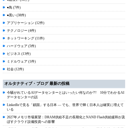
●鳥 (7件)
●黒い (38件)
アプリケーション (12件)
テクノロジー (4件)
ネットワーキング (11件)
ハードウェア (5件)
ビジネス (13件)
ミドルウェア (1件)
社会 (12件)
オルタナティブ・ブログ 最新の投稿
今騒がれているAIデータセンターとはいったい何なのか?!! 10分でわかるAI
データセンターの話
LinkedInで見る「鎖国」する日本 ― でも、世界で輝く日本人は確実に増えて
いる
2027年メモリ市場展望：DRAM供給不足の長期化とNAND Flash供給緩和が及
ぼすクラウド設備投資への影響