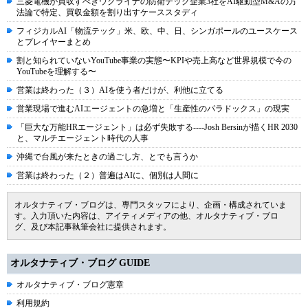
三菱電機が買収すべきウクライナの防衛テック企業3社をAI駆動型M&Aの方
法論で特定、買収金額を割り出すケーススタディ
フィジカルAI「物流テック」米、欧、中、日、シンガポールのユースケース
とプレイヤーまとめ
割と知られていないYouTube事業の実態〜KPIや売上高など世界規模で今の
YouTubeを理解する〜
営業は終わった（３）AIを使う者だけが、利他に立てる
営業現場で進むAIエージェントの急増と「生産性のパラドックス」の現実
「巨大な万能HRエージェント」は必ず失敗する----Josh Bersinが描くHR 2030
と、マルチエージェント時代の人事
沖縄で台風が来たときの過ごし方、とでも言うか
営業は終わった（２）普遍はAIに、個別は人間に
オルタナティブ・ブログは、専門スタッフにより、企画・構成されていま
す。入力頂いた内容は、アイティメディアの他、オルタナティブ・ブロ
グ、及び本記事執筆会社に提供されます。
オルタナティブ・ブログ GUIDE
オルタナティブ・ブログ憲章
利用規約