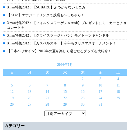
Xmas特集2012：【SUBARU】ぶつからないミニカー
【KLab】エナジードリンクで残業もへっちゃら！
Xmas特集2012：【フォルクスワーゲン＆Audi】プレゼントにミニカーとチョ
コレートを
Xmas特集2012：【クライスラージャパン】モノトーンキャンドル
Xmas特集2012：【カスペルスキー】今年もクリスマスオーナメント！
【日本ベリサイン】2012年の夏を楽しく過ごせるグッズを大紹介！
2026年7月
日
月
火
水
木
金
土
1
2
3
4
5
6
7
8
9
10
11
12
13
14
15
16
17
18
19
20
21
22
23
24
25
26
27
28
29
30
31
カテゴリー