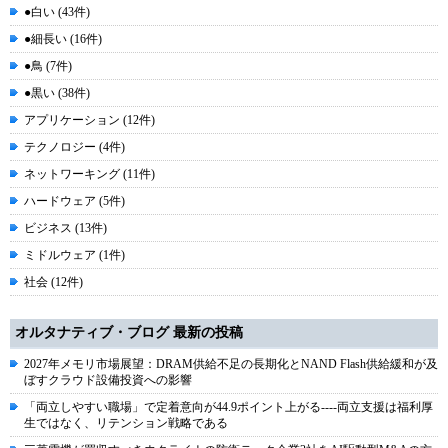
●白い (43件)
●細長い (16件)
●鳥 (7件)
●黒い (38件)
アプリケーション (12件)
テクノロジー (4件)
ネットワーキング (11件)
ハードウェア (5件)
ビジネス (13件)
ミドルウェア (1件)
社会 (12件)
オルタナティブ・ブログ 最新の投稿
2027年メモリ市場展望：DRAM供給不足の長期化とNAND Flash供給緩和が及
ぼすクラウド設備投資への影響
「両立しやすい職場」で定着意向が44.9ポイント上がる----両立支援は福利厚
生ではなく、リテンション戦略である